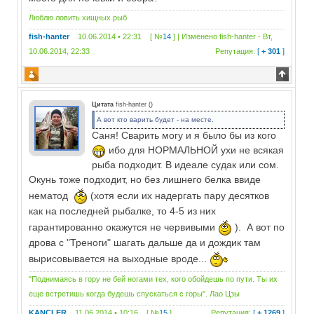
Люблю ловить хищных рыб
fish-hanter
10.06.2014 • 22:31 [ №
14
] | Изменено
fish-hanter
-
Вт,
10.06.2014, 22:33
Репутация:
[
+ 301
]
Цитата
fish-hanter
(
)
А вот кто варить будет - на месте.
Саня! Сварить могу и я было бы из кого
ибо для НОРМАЛЬНОЙ ухи не всякая
рыба подходит. В идеале судак или сом.
Окунь тоже подходит, но без лишнего белка ввиде
нематод
(хотя если их надергать пару десятков
как на последней рыбалке, то 4-5 из них
гарантированно окажутся не червивыми
). А вот по
дрова с "Треноги" шагать дальше да и дождик там
вырисовывается на выходные вроде...
"Поднимаясь в гору не бей ногами тех, кого обойдешь по пути. Ты их
еще встретишь когда будешь спускаться с горы". Лао Цзы
KANCLER
11.06.2014 • 10:16 [ №
15
]
Репутация:
[
+ 1269
]