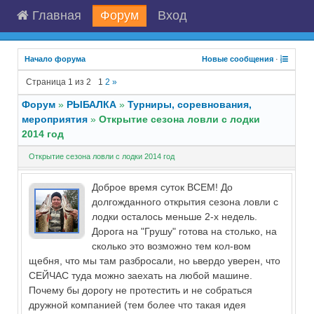
Главная
Форум
Вход
Начало форума
Новые сообщения
·
Страница
1
из
2
1
2
»
Форум
»
РЫБАЛКА
»
Турниры, соревнования,
мероприятия
»
Открытие сезона ловли с лодки
2014 год
Открытие сезона ловли с лодки 2014 год
Доброе время суток ВСЕМ! До
долгожданного открытия сезона ловли с
лодки осталось меньше 2-х недель.
Дорога на "Грушу" готова на столько, на
сколько это возможно тем кол-вом
щебня, что мы там разбросали, но ьвердо уверен, что
СЕЙЧАС туда можно заехать на любой машине.
Почему бы дорогу не протестить и не собраться
дружной компанией (тем более что такая идея