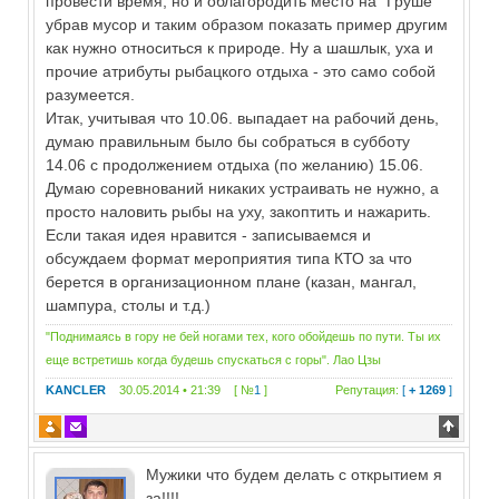
провести время, но и облагородить место на "Груше"
убрав мусор и таким образом показать пример другим
как нужно относиться к природе. Ну а шашлык, уха и
прочие атрибуты рыбацкого отдыха - это само собой
разумеется.
Итак, учитывая что 10.06. выпадает на рабочий день,
думаю правильным было бы собраться в субботу
14.06 с продолжением отдыха (по желанию) 15.06.
Думаю соревнований никаких устраивать не нужно, а
просто наловить рыбы на уху, закоптить и нажарить.
Если такая идея нравится - записываемся и
обсуждаем формат мероприятия типа КТО за что
берется в организационном плане (казан, мангал,
шампура, столы и т.д.)
"Поднимаясь в гору не бей ногами тех, кого обойдешь по пути. Ты их
еще встретишь когда будешь спускаться с горы". Лао Цзы
KANCLER
30.05.2014 • 21:39 [ №
1
]
Репутация:
[
+ 1269
]
Мужики что будем делать с открытием я
за!!!!