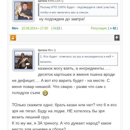
Цитата
KANCLER
(
)
Посему КТО 100% будет - подтвердите своё участие,
чтобы я мог включить вас в список.
ну подождем до завтра!
Меч
10.06.2014 • 17:30 [ №
13
]
Репутация:
[
+ 42
]
Цитата
Меч
(
)
1. Кто будет отвечать за уху и ингридиенты к ней +
казанок,
казанок могу взять, а ингридиенты......
десяток картошек и жменя пшена вроде
не дефицит..... А вот кто варить будет - на месте. С
меня повар никакой. Что сварю - разве что сам с
голодухи съем
ТОлько скажите одно: брать казан или нет? что б я его
зря не тягал. Буду на лодке. НЕ хотелось бы зря
возить лишний груз.
К то му же, я ЗА триногу. А что думает народ? какое
место для ночевки и сбора?