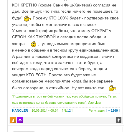
КОНКРЕТНО (кроме Сани Фиш-Хантера) согласия не
дал. Все пишут, что типа "если ничего не помешает, то
буду"
Посему КТО 100% будет - подтвердите своё
участие, чтобы я мог включить вас в список.
У меня такой график работы, что я могу ОТКРЫТЬ
СЕЗОН КАК ТАКОВОЙ и сегодня после обеда и
завтра...
, тут ведь смысл мероприятия был
именно в общении в тесном кругу единомышленников.
А раз никто никакой конкретики не выдвигает, значит
всё идет к тому, что кто захочет - тот и будет, а
вечером когда народ сплывется к берегу, тогда и
увидит КТО ЕСТЬ. Просто это будет уже не
организованное мероприятие когда бы всё заранее
было оговорено, а стихийное. Ну вот как-то так...
"Поднимаясь в гору не бей ногами тех, кого обойдешь по пути. Ты их
еще встретишь когда будешь спускаться с горы". Лао Цзы
KANCLER
10.06.2014 • 09:34 [ №
12
]
Репутация:
[
+ 1269
]