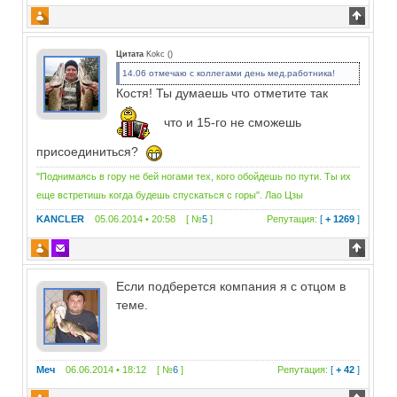
Цитата
Kokc
(
)
14.06 отмечаю с коллегами день мед.работника!
Костя! Ты думаешь что отметите так
что и 15-го не сможешь
присоединиться?
"Поднимаясь в гору не бей ногами тех, кого обойдешь по пути. Ты их
еще встретишь когда будешь спускаться с горы". Лао Цзы
KANCLER
05.06.2014 • 20:58 [ №
5
]
Репутация:
[
+ 1269
]
Если подберется компания я с отцом в
теме.
Меч
06.06.2014 • 18:12 [ №
6
]
Репутация:
[
+ 42
]