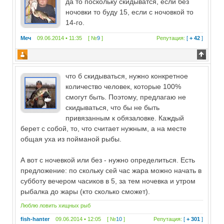
да то поскольку скидыватся, если без
ночовки то буду 15, если с ночовкой то
14-го.
Меч
09.06.2014 • 11:35 [ №
9
]
Репутация:
[
+ 42
]
что б скидываться, нужно конкретное
количество человек, которые 100%
смогут быть. Поэтому, предлагаю не
скидываться, что бы не быть
привязанным к обязаловке. Каждый
берет с собой, то, что считает нужным, а на месте
общая уха из пойманой рыбы.
А вот с ночевкой или без - нужно определиться. Есть
предложение: по скольку сей час жара можно начать в
субботу вечером часиков в 5, за тем ночевка и утром
рыбалка до жары (кто сколько сможет).
Люблю ловить хищных рыб
fish-hanter
09.06.2014 • 12:05 [ №
10
]
Репутация:
[
+ 301
]