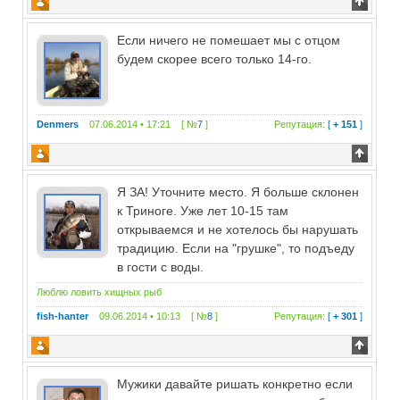
Если ничего не помешает мы с отцом
будем скорее всего только 14-го.
Denmers
07.06.2014 • 17:21 [ №
7
]
Репутация:
[
+ 151
]
Я ЗА! Уточните место. Я больше склонен
к Триноге. Уже лет 10-15 там
открываемся и не хотелось бы нарушать
традицию. Если на "грушке", то подъеду
в гости с воды.
Люблю ловить хищных рыб
fish-hanter
09.06.2014 • 10:13 [ №
8
]
Репутация:
[
+ 301
]
Мужики давайте ришать конкретно если