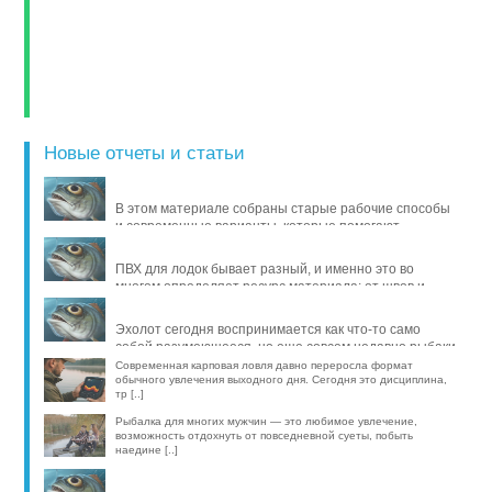
Новые отчеты и статьи
В этом материале собраны старые рабочие способы
и современные варианты, которые помогают
продлить жизнь уло [..]
ПВХ для лодок бывает разный, и именно это во
многом определяет ресурс материала: от швов и
стойкости к исти [..]
Эхолот сегодня воспринимается как что-то само
собой разумеющееся, но еще совсем недавно рыбаки
обходились б [..]
Современная карповая ловля давно переросла формат
обычного увлечения выходного дня. Сегодня это дисциплина,
тр [..]
Рыбалка для многих мужчин — это любимое увлечение,
возможность отдохнуть от повседневной суеты, побыть
наедине [..]