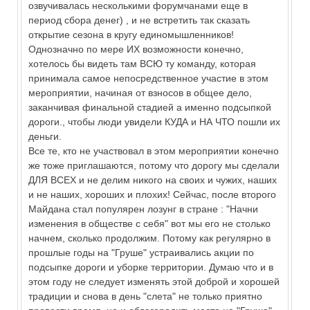
озвучивалась несколькими форумчанами еще в
период сбора денег) , и не встретить так сказать
открытие сезона в кругу единомышленников!
Однозначно по мере ИХ возможности конечно,
хотелось бы видеть там ВСЮ ту команду, которая
принимала самое непосредственное участие в этом
мероприятии, начиная от взносов в общее дело,
заканчивая финальной стадией а именно подсыпкой
дороги., чтобы люди увидели КУДА и НА ЧТО пошли их
деньги.
Все те, кто не участвовал в этом мероприятии конечно
же тоже приглашаются, потому что дорогу мы сделали
ДЛЯ ВСЕХ и не делим никого на своих и чужих, наших
и не наших, хороших и плохих! Сейчас, после второго
Майдана стал популярен лозунг в стране : "Начни
изменения в обществе с себя" вот мы его не столько
начнем, сколько продолжим. Потому как регулярно в
прошлые годы на "Груше" устраивались акции по
подсыпке дороги и уборке территории. Думаю что и в
этом году не следует изменять этой доброй и хорошей
традиции и снова в день "слета" не только приятно