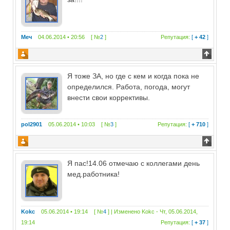
Меч
04.06.2014 • 20:56 [ №
2
]
Репутация:
[
+ 42
]
Я тоже ЗА, но где с кем и когда пока не
определился. Работа, погода, могут
внести свои коррективы.
pol2901
05.06.2014 • 10:03 [ №
3
]
Репутация:
[
+ 710
]
Я пас!14.06 отмечаю с коллегами день
мед.работника!
Kokc
05.06.2014 • 19:14 [ №
4
] | Изменено
Kokc
-
Чт, 05.06.2014,
19:14
Репутация:
[
+ 37
]