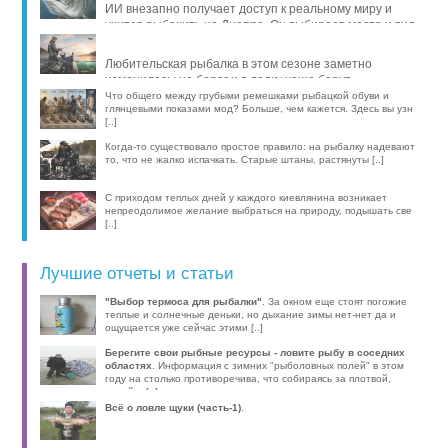
ИИ внезапно получает доступ к реальному миру и
учится рыбачить на Днепре. Он выбирает место и вид
рыбы, про [..]
Любительская рыбалка в этом сезоне заметно
изменилась: на берег и в лодку чаще берут
компактные эхолоты, об [..]
Что общего между грубыми ремешками рыбацкой обуви и
глянцевыми показами мод? Больше, чем кажется. Здесь вы узн
[..]
Когда-то существовало простое правило: на рыбалку надевают
то, что не жалко испачкать. Старые штаны, растянуты [..]
С приходом теплых дней у каждого киевлянина возникает
непреодолимое желание выбраться на природу, подышать све
[..]
Лучшие отчеты и статьи
"Выбор термоса для рыбалки"
. За окном еще стоят погожие
теплые и солнечные деньки, но дыхание зимы нет-нет да и
ощущается уже сейчас этими [..]
Берегите свои рыбные ресурсы - ловите рыбу в соседних
областях
. Информация с зимних "рыболовных полей" в этом
году на столько противоречива, что собираясь за плотвой,
волей-н [..]
Всё о ловле щуки (часть-1)
.