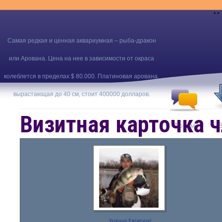
..
Самая редкая и ценная аквариумная – рыба-дракон
или Арована. Цена на нее в зависимости от окраса
колеблется в пределах $ 80.000. Платиновая арована,
вырастающая до 40 см, стоит 400000 долларов.
Визитная карточка ч
Форум
В
Украина Кременчуг