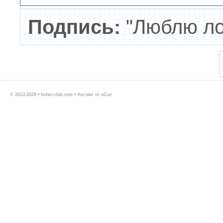
Подпись:
"Люблю ло
© 2013-2026 • fisher-club.com •
Хостинг от
uCoz