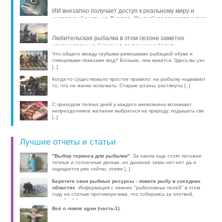
ИИ внезапно получает доступ к реальному миру и
учится рыбачить на Днепре. Он выбирает место и вид
рыбы, про [..]
Любительская рыбалка в этом сезоне заметно
изменилась: на берег и в лодку чаще берут
компактные эхолоты, об [..]
Что общего между грубыми ремешками рыбацкой обуви и
глянцевыми показами мод? Больше, чем кажется. Здесь вы узн
[..]
Когда-то существовало простое правило: на рыбалку надевают
то, что не жалко испачкать. Старые штаны, растянуты [..]
С приходом теплых дней у каждого киевлянина возникает
непреодолимое желание выбраться на природу, подышать све
[..]
Лучшие отчеты и статьи
"Выбор термоса для рыбалки"
. За окном еще стоят погожие
теплые и солнечные деньки, но дыхание зимы нет-нет да и
ощущается уже сейчас этими [..]
Берегите свои рыбные ресурсы - ловите рыбу в соседних
областях
. Информация с зимних "рыболовных полей" в этом
году на столько противоречива, что собираясь за плотвой,
волей-н [..]
Всё о ловле щуки (часть-1)
.