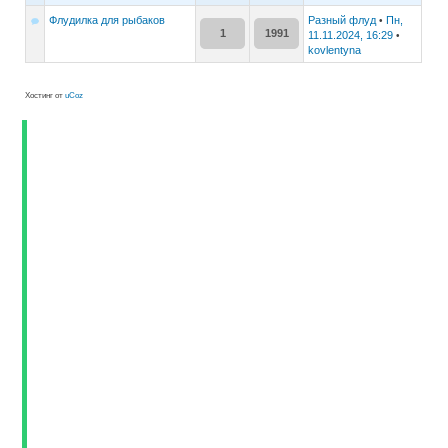
Флудилка для рыбаков
Разный флуд
Пн,
•
1
1991
11.11.2024, 16:29
•
kovlentyna
Хостинг от
uCoz