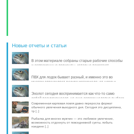
Новые отчеты и статьи
В этом материале собраны старые рабочие способы
и современные варианты, которые помогают
продлить жизнь уло [..]
ПВХ для лодок бывает разный, и именно это во
многом определяет ресурс материала: от швов и
стойкости к исти [..]
Эхолот сегодня воспринимается как что-то само
собой разумеющееся, но еще совсем недавно рыбаки
обходились б [..]
Современная карповая ловля давно переросла формат
обычного увлечения выходного дня. Сегодня это дисциплина,
тр [..]
Рыбалка для многих мужчин — это любимое увлечение,
возможность отдохнуть от повседневной суеты, побыть
наедине [..]