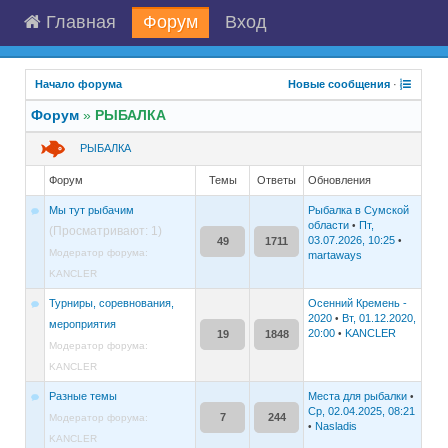
Главная
Форум
Вход
Начало форума
Новые сообщения
·
Форум
»
РЫБАЛКА
РЫБАЛКА
Форум
Темы
Ответы
Обновления
Мы тут рыбачим
Рыбалка в Сумской
области
Пт,
•
(Просматривают: 1)
03.07.2026, 10:25
49
1711
•
Модератор форума:
martaways
KANCLER
Турниры, соревнования,
Осенний Кремень -
2020
Вт, 01.12.2020,
•
мероприятия
20:00
KANCLER
19
1848
•
Модератор форума:
KANCLER
Разные темы
Места для рыбалки
•
Ср, 02.04.2025, 08:21
7
244
Модератор форума:
Nasladis
•
KANCLER