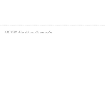
© 2013-2026 • fisher-club.com •
Хостинг от
uCoz