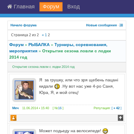
Главная
Форум
Вход
Начало форума
Новые сообщения
·
Страница
2
из
2
«
1
2
Форум
»
РЫБАЛКА
»
Турниры, соревнования,
мероприятия
»
Открытие сезона ловли с лодки
2014 год
Открытие сезона ловли с лодки 2014 год
Я за грушку, или что зря щебень пацані
кидали
.Ну вот нас уже 4-ро Саня,
Юра, Я, и мой отец!
Меч
11.06.2014 • 15:40 [ №
16
]
Репутация:
[
+ 42
]
Может подьеду на велосипеде!