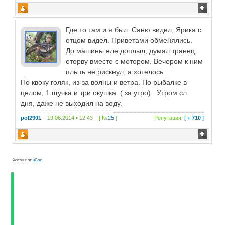
Где то там и я был. Саню видел, Ярика с
отцом видел. Приветами обменялись.
До машины еле доплыл, думал транец
оторву вместе с мотором. Вечером к ним
плыть не рискнул, а хотелось.
По квоку голяк, из-за волны и ветра. По рыбалке в
целом, 1 щучка и три окушка. ( за утро). Утром сл.
дня, даже не выходил на воду.
pol2901
19.06.2014 • 12:43 [ №
25
]
Репутация:
[
+ 710
]
Хостинг от
uCoz