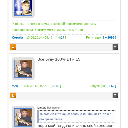
Рыбалка – сложная наука, в которой невозможно достичь
совершенства. К этому можно лишь стремиться.
Korotia
13.06.2014 • 08:48 [ №
17
]
Репутация:
[
+ 1093
]
Все буду 100% 14 и 15
Меч
13.06.2014 • 15:09 [ №
18
]
Репутация:
[
+ 42
]
Цитата
fish-hanter
(
)
ТОлько скажите одно: брать казан или нет? что б я
его зря не тягал.
Бери мой на даче и скинь свой телефон