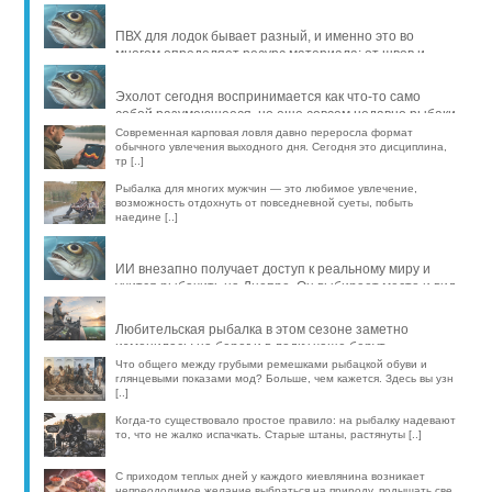
продлить жизнь уло [..]
ПВХ для лодок бывает разный, и именно это во
многом определяет ресурс материала: от швов и
стойкости к исти [..]
Эхолот сегодня воспринимается как что-то само
собой разумеющееся, но еще совсем недавно рыбаки
обходились б [..]
Современная карповая ловля давно переросла формат
обычного увлечения выходного дня. Сегодня это дисциплина,
тр [..]
Рыбалка для многих мужчин — это любимое увлечение,
возможность отдохнуть от повседневной суеты, побыть
наедине [..]
ИИ внезапно получает доступ к реальному миру и
учится рыбачить на Днепре. Он выбирает место и вид
рыбы, про [..]
Любительская рыбалка в этом сезоне заметно
изменилась: на берег и в лодку чаще берут
компактные эхолоты, об [..]
Что общего между грубыми ремешками рыбацкой обуви и
глянцевыми показами мод? Больше, чем кажется. Здесь вы узн
[..]
Когда-то существовало простое правило: на рыбалку надевают
то, что не жалко испачкать. Старые штаны, растянуты [..]
С приходом теплых дней у каждого киевлянина возникает
непреодолимое желание выбраться на природу, подышать све