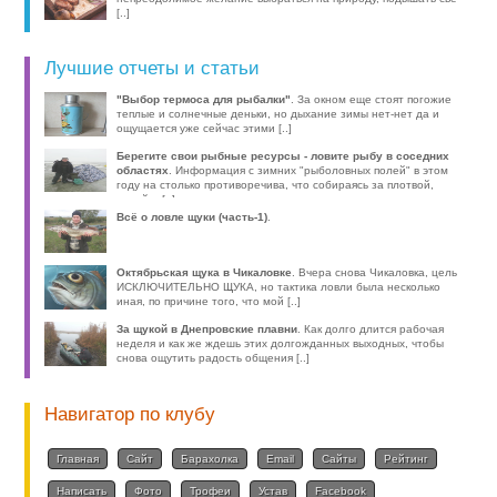
[..]
Лучшие отчеты и статьи
"Выбор термоса для рыбалки"
. За окном еще стоят погожие
теплые и солнечные деньки, но дыхание зимы нет-нет да и
ощущается уже сейчас этими [..]
Берегите свои рыбные ресурсы - ловите рыбу в соседних
областях
. Информация с зимних "рыболовных полей" в этом
году на столько противоречива, что собираясь за плотвой,
волей-н [..]
Всё о ловле щуки (часть-1)
.
Октябрьская щука в Чикаловке
. Вчера снова Чикаловка, цель
ИСКЛЮЧИТЕЛЬНО ЩУКА, но тактика ловли была несколько
иная, по причине того, что мой [..]
За щукой в Днепровские плавни
. Как долго длится рабочая
неделя и как же ждешь этих долгожданных выходных, чтобы
снова ощутить радость общения [..]
Навигатор по клубу
Главная
Сайт
Барахолка
Email
Сайты
Рейтинг
Написать
Фото
Трофеи
Устав
Facebook