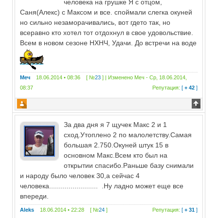
человека на грушке Я с отцом,
Саня(Алекс) с Максом и все. споймали слегка окуней
но сильно незаморачивались, вот гдето так, но
всеравно кто хотел тот отдохнул в свое удовольствие.
Всем в новом сезоне НХНЧ, Удачи. До встречи на воде
Меч
18.06.2014 • 08:36 [ №
23
] | Изменено
Меч
-
Ср, 18.06.2014,
08:37
Репутация:
[
+ 42
]
За два дня я 7 щучек Макс 2 и 1
сход.Утоплено 2 по малолетству.Самая
большая 2.750.Окуней штук 15 в
основном Макс.Всем кто был на
открытии спасибо.Раньше базу снимали
и народу было человек 30,а сейчас 4
человека......................... .Ну ладно может еще все
впереди.
Aleks
18.06.2014 • 22:28 [ №
24
]
Репутация:
[
+ 31
]