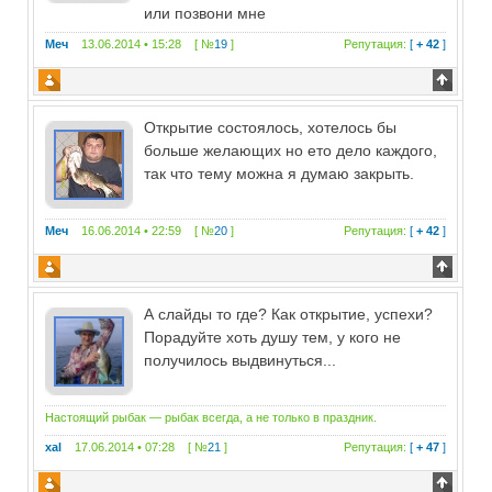
или позвони мне
Меч
13.06.2014 • 15:28 [ №
19
]
Репутация:
[
+ 42
]
Открытие состоялось, хотелось бы
больше желающих но ето дело каждого,
так что тему можна я думаю закрыть.
Меч
16.06.2014 • 22:59 [ №
20
]
Репутация:
[
+ 42
]
А слайды то где? Как открытие, успехи?
Порадуйте хоть душу тем, у кого не
получилось выдвинуться...
Настоящий рыбак — рыбак всегда, а не только в праздник.
xal
17.06.2014 • 07:28 [ №
21
]
Репутация:
[
+ 47
]