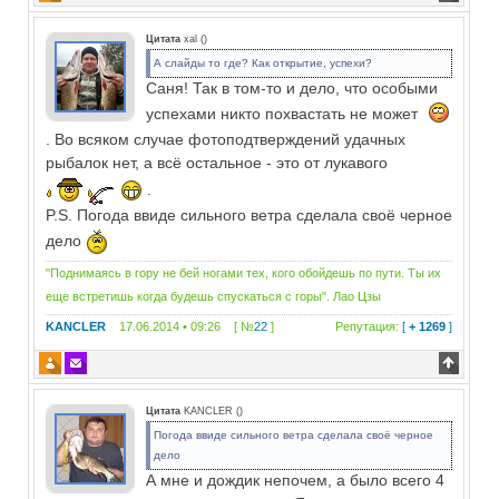
Цитата
xal
(
)
А слайды то где? Как открытие, успехи?
Саня! Так в том-то и дело, что особыми
успехами никто похвастать не может
. Во всяком случае фотоподтверждений удачных
рыбалок нет, а всё остальное - это от лукавого
.
P.S. Погода ввиде сильного ветра сделала своё черное
дело
"Поднимаясь в гору не бей ногами тех, кого обойдешь по пути. Ты их
еще встретишь когда будешь спускаться с горы". Лао Цзы
KANCLER
17.06.2014 • 09:26 [ №
22
]
Репутация:
[
+ 1269
]
Цитата
KANCLER
(
)
Погода ввиде сильного ветра сделала своё черное
дело
А мне и дождик непочем, а было всего 4