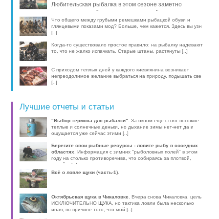
Любительская рыбалка в этом сезоне заметно
изменилась: на берег и в лодку чаще берут
компактные эхолоты, об [..]
Что общего между грубыми ремешками рыбацкой обуви и
глянцевыми показами мод? Больше, чем кажется. Здесь вы узн
[..]
Когда-то существовало простое правило: на рыбалку надевают
то, что не жалко испачкать. Старые штаны, растянуты [..]
С приходом теплых дней у каждого киевлянина возникает
непреодолимое желание выбраться на природу, подышать све
[..]
Лучшие отчеты и статьи
"Выбор термоса для рыбалки"
. За окном еще стоят погожие
теплые и солнечные деньки, но дыхание зимы нет-нет да и
ощущается уже сейчас этими [..]
Берегите свои рыбные ресурсы - ловите рыбу в соседних
областях
. Информация с зимних "рыболовных полей" в этом
году на столько противоречива, что собираясь за плотвой,
волей-н [..]
Всё о ловле щуки (часть-1)
.
Октябрьская щука в Чикаловке
. Вчера снова Чикаловка, цель
ИСКЛЮЧИТЕЛЬНО ЩУКА, но тактика ловли была несколько
иная, по причине того, что мой [..]