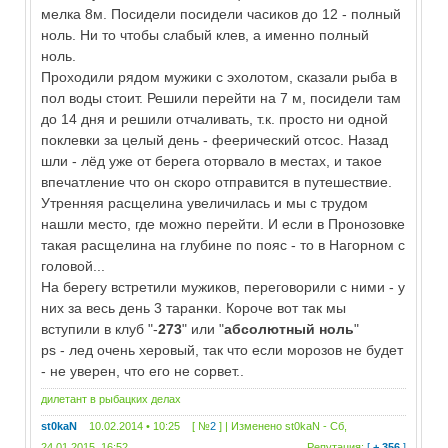
мелка 8м. Посидели посидели часиков до 12 - полный
ноль. Ни то чтобы слабый клев, а именно полный
ноль.
Проходили рядом мужики с эхолотом, сказали рыба в
пол воды стоит. Решили перейти на 7 м, посидели там
до 14 дня и решили отчаливать, т.к. просто ни одной
поклевки за целый день - феерический отсос. Назад
шли - лёд уже от берега оторвало в местах, и такое
впечатление что он скоро отправится в путешествие.
Утренняя расщелина увеличилась и мы с трудом
нашли место, где можно перейти. И если в Пронозовке
такая расщелина на глубине по пояс - то в Нагорном с
головой...
На берегу встретили мужиков, переговорили с ними - у
них за весь день 3 таранки. Короче вот так мы
вступили в клуб "-
273
" или "
абсолютный ноль
"
ps - лед очень херовый, так что если морозов не будет
- не уверен, что его не сорвет..
дилетант в рыбацких делах
st0kaN
10.02.2014 • 10:25 [ №
2
] | Изменено
st0kaN
-
Сб,
24.01.2015, 16:52
Репутация:
[
+ 356
]