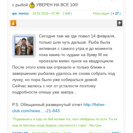
с рыбой
УВЕРЕН НА ВСЕ 100!
gw_moroz
18.02.2015 • 07:48 [ №
5
]
Репутация:
[
+ 27
]
Сегодня там же где ловил 14 февраля,
только шли чуть дальше. Рыба была
активная с самого утра и до момента
пока какие-то чудаки на букву М не
проехали мимо лунок на квадроцикле.
После этого клев как отрезало и только ближе к
завершению рыбалка удалось ее снова собрать под
лунку, но пора было уже собираться домой.
Сейчас валюсь с ног от усталости поэтому
подробности опишу уже завтра...
P.S. Обещанный развернутый отчет
http://fisher-
club.com/news....-21-843
"Поднимаясь в гору не бей ногами тех, кого обойдешь по пути. Ты их
еще встретишь когда будешь спускаться с горы". Лао Цзы