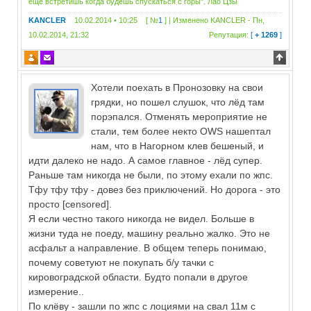
еще встретишь когда будешь спускаться с горы". Лао Цзы
KANCLER
10.02.2014 • 10:25 [ №
1
] | Изменено
KANCLER
-
Пн,
10.02.2014, 21:32
Репутация:
[
+ 1269
]
Хотели поехать в Пронозовку на свои
грядки, но пошел слушок, что лёд там
порэпался. Отменять мероприятие не
стали, тем более некто OWS нашептал
нам, что в Нагорном клев бешеный, и
идти далеко не надо. А самое главное - лёд супер.
Раньше там никогда не были, по этому ехали по жпс.
Тфу тфу тфу - довез без приключений. Но дорога - это
просто [censored].
Я если честно такого никогда не видел. Больше в
жизни туда не поеду, машину реально жалко. Это не
асфальт а направление. В общем теперь понимаю,
почему советуют не покупать б/у тачки с
кировоградской области. Будто попали в другое
измерение..
По клёву - зашли по жпс с лоциями на свал 11м с