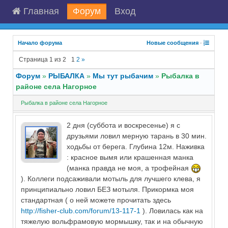
Главная
Форум
Вход
Начало форума
Новые сообщения
·
Страница
1
из
2
1
2
»
Форум
»
РЫБАЛКА
»
Мы тут рыбачим
»
Рыбалка в
районе села Нагорное
Рыбалка в районе села Нагорное
2 дня (суббота и воскресенье) я с
друзьями ловил мерную тарань в 30 мин.
ходьбы от берега. Глубина 12м. Наживка
: красное вымя или крашенная манка
(манка правда не моя, а трофейная
). Коллеги подсаживали мотыль для лучшего клева, я
принципиально ловил БЕЗ мотыля. Прикормка моя
стандартная ( о ней можете прочитать здесь
http://fisher-club.com/forum/13-117-1
). Ловилась как на
тяжелую вольфрамовую мормышку, так и на обычную