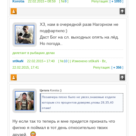
Korotia
22.02.2015 • 08:59 [ №
9
]
Репутация:
[
+ 1093
]
ХЗ, нам в очередной разв Нагорном не
подфартило:)
Даст Бог на сл. выходных опять на лёд.
Но погода..
дилетант в рыбацких делах
st0kaN
22.02.2015 • 17:40 [ №
10
] | Изменено
st0kaN
-
Вс,
22.02.2015, 17:41
Репутация:
[
+ 356
]
Цитата
Korotia
(
)
Позавчера плохо было не увсех,знакомые ездили
которым сто процентов доверяю,уловы 28,35,40
отаке!
Ну если так то теперь и мне придется признать что
фигню я поймал в тот день относительно твоих
друзей.