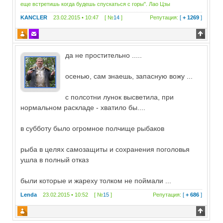
еще встретишь когда будешь спускаться с горы". Лао Цзы
KANCLER
23.02.2015 • 10:47 [ №
14
]
Репутация:
[
+ 1269
]
да не простительно .....
осенью, сам знаешь, запасную вожу ...
с полсотни лунок высветила, при
нормальном раскладе - хватило бы....
в субботу было огромное полчище рыбаков
рыба в целях самозащиты и сохранения поголовья
ушла в полный отказ
были которые и жареху толком не поймали ...
Lenda
23.02.2015 • 10:52 [ №
15
]
Репутация:
[
+ 686
]