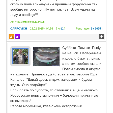
сколько поймали-научены прошлым форумом-а так
вообще интересно...Ну нет так нет...Всем удачи на
льду и вообще!!!
Хочу на зимнюю рыбалку!!!
CARPOVICH
23.02.2015 • 04:56 [ №
12
]
Репутация:
[
+ 1025
]
Суббота. Там же. Рыбу
не нашли. Напарникам
надоело бурить лунки,
а потом вообще скисли.
Потом скисла и аккума
на эхолоте. Пришлось действовать как говорил Юра
Канцлер, "Давай здесь сядем, закормим и будем
ждать. Она подойдет".
Если брать по субботе, то отловился еще и неплохо.
Уооровскую норму выполнил + баловали приличные
экземпляры!
Работа мормышка, клев очень осторожный.