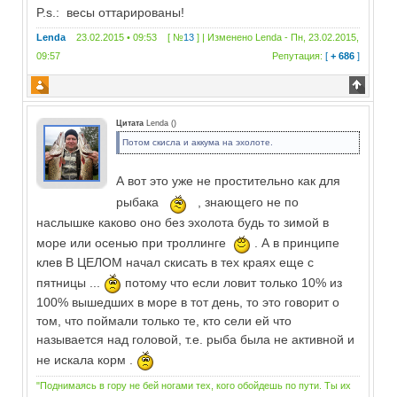
P.s.: весы оттарированы!
Lenda
23.02.2015 • 09:53 [ №
13
] | Изменено
Lenda
-
Пн, 23.02.2015,
09:57
Репутация:
[
+ 686
]
Цитата
Lenda
(
)
Потом скисла и аккума на эхолоте.
А вот это уже не простительно как для
рыбака
, знающего не по
наслышке каково оно без эхолота будь то зимой в
море или осенью при троллинге
. А в принципе
клев В ЦЕЛОМ начал скисать в тех краях еще с
пятницы ...
потому что если ловит только 10% из
100% вышедших в море в тот день, то это говорит о
том, что поймали только те, кто сели ей что
называется над головой, т.е. рыба была не активной и
не искала корм .
"Поднимаясь в гору не бей ногами тех, кого обойдешь по пути. Ты их