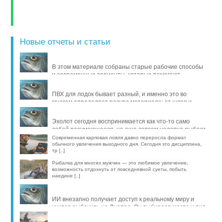
Новые отчеты и статьи
В этом материале собраны старые рабочие способы
и современные варианты, которые помогают
продлить жизнь уло [..]
ПВХ для лодок бывает разный, и именно это во
многом определяет ресурс материала: от швов и
стойкости к исти [..]
Эхолот сегодня воспринимается как что-то само
собой разумеющееся, но еще совсем недавно рыбаки
обходились б [..]
Современная карповая ловля давно переросла формат
обычного увлечения выходного дня. Сегодня это дисциплина,
тр [..]
Рыбалка для многих мужчин — это любимое увлечение,
возможность отдохнуть от повседневной суеты, побыть
наедине [..]
ИИ внезапно получает доступ к реальному миру и
учится рыбачить на Днепре. Он выбирает место и вид
рыбы, про [..]