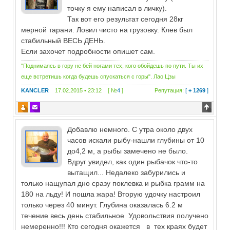
точку я ему написал в личку).
Так вот его результат сегодня 28кг
мерной тарани. Ловил чисто на грузовку. Клев был
стабильный ВЕСЬ ДЕНЬ.
Если захочет подробности опишет сам.
"Поднимаясь в гору не бей ногами тех, кого обойдешь по пути. Ты их
еще встретишь когда будешь спускаться с горы". Лао Цзы
KANCLER
17.02.2015 • 23:12 [ №
4
]
Репутация:
[
+ 1269
]
Добавлю немного. С утра около двух
часов искали рыбу-нашли глубины от 10
до4,2 м, а рыбы замечено не было.
Вдруг увидел, как один рыбачок что-то
вытащил... Недалеко забурились и
только нащупал дно сразу поклевка и рыбка грамм на
180 на льду! И пошла жара! Вторую удочку настроил
только через 40 минут. Глубина оказалась 6.2 м
течение весь день стабильное Удовольствия получено
немеренно!!! Кто сегодня окажется в тех краях будет