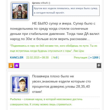
Цитата
st0kaN
(
)
Кругом все ходили плевались, мол вчера было супер,
а сегодня полный пролёт.
НЕ БЫЛО супер и вчера. Супер было с
понедельника по среду когда стояли солнечные
деньки при стабильном давлении. Тогда таки ДА валил
народ по 30кг и больше если верить рассказам...
"Поднимаясь в гору не бей ногами тех, кого обойдешь по пути. Ты их
еще встретишь когда будешь спускаться с горы". Лао Цзы
KANCLER
22.02.2015 • 08:30 [ №
8
]
Репутация:
[
+ 1269
]
Позавчера плохо было не
увсех,знакомые ездили которым сто
процентов доверяю,уловы 28,35,40
отаке!
Рыбалка – сложная наука, в которой невозможно достичь
совершенства. К этому можно лишь стремиться.