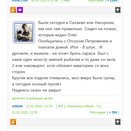
KANCLER
20.02.2015 • 21:34 [ №
6
]
Репутация:
[
+ 1269
]
Были сегодня в Сатаево или Нагорном,
как оно там правильно. Сидел на точках,
которые кидал Олег.
Пообщались с Отсосом Петровичем и
поехали домой. Итог - 8 штук... И
дрочили, и мыкали - не хочет брать сараса. Был с
нами один монстр зимней рыбалки и то даже он кила
2 еле наковырял, хотя облазил акваторию со всех
сторон.
Кругом все ходили плевались, мол вчера было супер,
а сегодня полный пролёт.
Надеюсь сезон не закрыт
дилетант в рыбацких делах
st0kaN
21.02.2015 • 21:54 [ №
7
] | Изменено
st0kaN
-
Сб,
21.02.2015, 21:55
Репутация:
[
+ 356
]