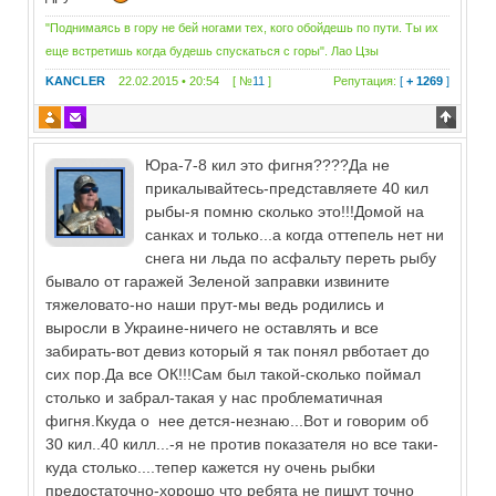
"Поднимаясь в гору не бей ногами тех, кого обойдешь по пути. Ты их
еще встретишь когда будешь спускаться с горы". Лао Цзы
KANCLER
22.02.2015 • 20:54 [ №
11
]
Репутация:
[
+ 1269
]
Юра-7-8 кил это фигня????Да не
прикалывайтесь-представляете 40 кил
рыбы-я помню сколько это!!!Домой на
санках и только...а когда оттепель нет ни
снега ни льда по асфальту переть рыбу
бывало от гаражей Зеленой заправки извините
тяжеловато-но наши прут-мы ведь родились и
выросли в Украине-ничего не оставлять и все
забирать-вот девиз который я так понял рвботает до
сих пор.Да все ОК!!!Сам был такой-сколько поймал
столько и забрал-такая у нас проблематичная
фигня.Ккуда о нее дется-незнаю...Вот и говорим об
30 кил..40 килл...-я не против показателя но все таки-
куда столько....тепер кажется ну очень рыбки
предостаточно-хорошо что ребята не пишут точно