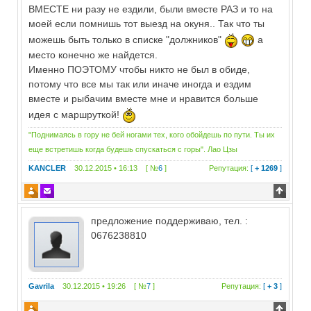
ВМЕСТЕ ни разу не ездили, были вместе РАЗ и то на
моей если помнишь тот выезд на окуня.. Так что ты
можешь быть только в списке "должников"
а
место конечно же найдется.
Именно ПОЭТОМУ чтобы никто не был в обиде,
потому что все мы так или иначе иногда и ездим
вместе и рыбачим вместе мне и нравится больше
идея с маршруткой!
"Поднимаясь в гору не бей ногами тех, кого обойдешь по пути. Ты их
еще встретишь когда будешь спускаться с горы". Лао Цзы
KANCLER
30.12.2015 • 16:13 [ №
6
]
Репутация:
[
+ 1269
]
предложение поддерживаю, тел. :
0676238810
Gavrila
30.12.2015 • 19:26 [ №
7
]
Репутация:
[
+ 3
]