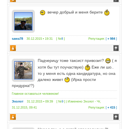
вечер добрый и меня берите
sawa78
30.12.2015 • 19:31 [ №
8
]
Репутация:
[
+ 984
]
Падчерицу тоже таксист привозит?
( я
хотя бы тут поучаствую)
Еже ли шо..
то у меня есть одна кандидатура, но она
далеко живет
(Ирка прости
придурка!?)
Главное оставаться человеком!
Эхолот
31.12.2015 • 09:39 [ №
9
] | Изменено
Эхолот
-
Чт,
31.12.2015, 09:41
Репутация:
[
+ 415
]