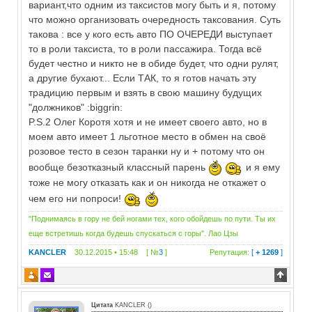
вариант,что одним из таксистов могу быть и я, потому
что можно организовать очередность таксования. Суть
такова : все у кого есть авто ПО ОЧЕРЕДИ выступает
то в роли таксиста, то в роли пассажира. Тогда всё
будет честно и никто не в обиде будет, что одни рулят,
а другие бухают... Если ТАК, то я готов начать эту
традицию первым и взять в свою машину будущих
"должников" :biggrin:
P.S.2 Олег Коротя хотя и не имеет своего авто, но в
моем авто имеет 1 льготное место в обмен на своё
розовое тесто в сезон таранки ну и + потому что он
вообще безотказный классный парень
и я ему
тоже не могу отказать как и он никогда не откажет о
чем его ни попроси!
"Поднимаясь в гору не бей ногами тех, кого обойдешь по пути. Ты их
еще встретишь когда будешь спускаться с горы". Лао Цзы
KANCLER
30.12.2015 • 15:48 [ №
3
]
Репутация:
[
+ 1269
]
Цитата
KANCLER
(
)