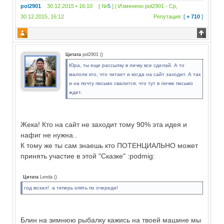
pol2901
30.12.2015 • 16:10 [ №
5
] | Изменено
pol2901
-
Ср,
30.12.2015, 16:12
Репутация:
[
+ 710
]
Цитата
pol2901
(
)
Юра, ты еще рассылку в личку все сделай. А то
малоли кто, что читает и когда на сайт заходит. А так
и на почту письмо свалится, что тут в личке письмо
ждет.
Жека! Кто на сайт не заходит тому 90% эта идея и
нафиг не нужна..
К тому же ты сам знаешь кто ПОТЕНЦИАЛЬНО может
принять участие в этой "Сказке" :podmig:
Цитата
Lenda
(
)
год возил! а теперь опять по очереди!
Блин на зимнюю рыбалку кажись на твоей машине мы