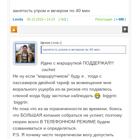
занятость утром и вечером по 40 мин
Lenda
30.12.2015 • 14:23 [ №
2
]
Репутация:
[
+ 686
]
Цитата
Lenda
(
)
занятость утром и вечером по 40 мин
Идею с маршруткой ПОДДЕРЖАЛ!!!
:zachet:
Не ну если "маршрутчиком" буду я , тогда с
пассажиров двойной тариф за возмещение мне
морального ущерба из-за рисков что подавлюсь
слюной когда буду застолье наблюдать
:biggrin:
:biggrin:
Но пока что из-за ограниченности во времени, боюсь
что БОЛЬШАЯ копания собраться не успеет, поэтому
скорее всего В ТЕЛЕФОННОМ РЕЖИМЕ будем
созваниваться и определяться.
P.S. Я почему чисто теоретически могу допустить