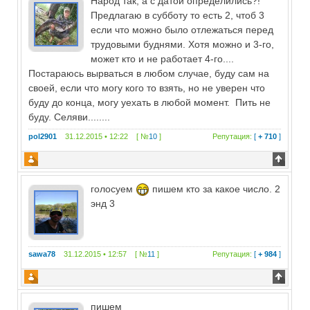
Народ так, а с датой определились?!
Предлагаю в субботу то есть 2, чтоб 3
если что можно было отлежаться перед
трудовыми буднями. Хотя можно и 3-го,
может кто и не работает 4-го....
Постараюсь вырваться в любом случае, буду сам на
своей, если что могу кого то взять, но не уверен что
буду до конца, могу уехать в любой момент. Пить не
буду. Селяви........
pol2901
31.12.2015 • 12:22 [ №
10
]
Репутация:
[
+ 710
]
голосуем
пишем кто за какое число. 2
энд 3
sawa78
31.12.2015 • 12:57 [ №
11
]
Репутация:
[
+ 984
]
пишем