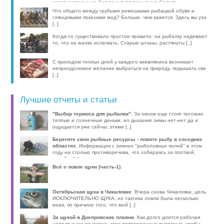
изменилась: на берег и в лодку чаще берут
компактные эхолоты, об [..]
Что общего между грубыми ремешками рыбацкой обуви и
глянцевыми показами мод? Больше, чем кажется. Здесь вы узн
[..]
Когда-то существовало простое правило: на рыбалку надевают
то, что не жалко испачкать. Старые штаны, растянуты [..]
С приходом теплых дней у каждого киевлянина возникает
непреодолимое желание выбраться на природу, подышать све
[..]
Лучшие отчеты и статьи
"Выбор термоса для рыбалки"
. За окном еще стоят погожие
теплые и солнечные деньки, но дыхание зимы нет-нет да и
ощущается уже сейчас этими [..]
Берегите свои рыбные ресурсы - ловите рыбу в соседних
областях
. Информация с зимних "рыболовных полей" в этом
году на столько противоречива, что собираясь за плотвой,
волей-н [..]
Всё о ловле щуки (часть-1)
.
Октябрьская щука в Чикаловке
. Вчера снова Чикаловка, цель
ИСКЛЮЧИТЕЛЬНО ЩУКА, но тактика ловли была несколько
иная, по причине того, что мой [..]
За щукой в Днепровские плавни
. Как долго длится рабочая
неделя и как же ждешь этих долгожданных выходных, чтобы