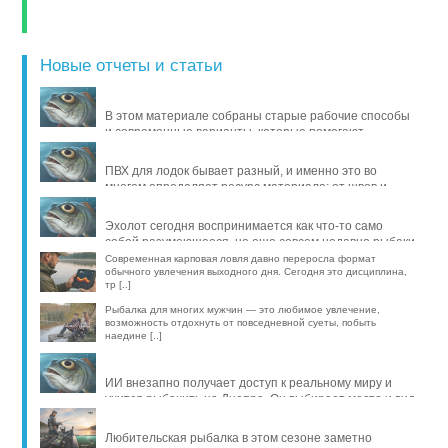
Новые отчеты и статьи
В этом материале собраны старые рабочие способы
и современные варианты, которые помогают
продлить жизнь уло [..]
ПВХ для лодок бывает разный, и именно это во
многом определяет ресурс материала: от швов и
стойкости к исти [..]
Эхолот сегодня воспринимается как что-то само
собой разумеющееся, но еще совсем недавно рыбаки
обходились б [..]
Современная карповая ловля давно переросла формат
обычного увлечения выходного дня. Сегодня это дисциплина,
тр [..]
Рыбалка для многих мужчин — это любимое увлечение,
возможность отдохнуть от повседневной суеты, побыть
наедине [..]
ИИ внезапно получает доступ к реальному миру и
учится рыбачить на Днепре. Он выбирает место и вид
рыбы, про [..]
Любительская рыбалка в этом сезоне заметно