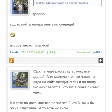
ПО ОЧЕРЕДИ выступает то в роли таксиста
дааааа........
год возил! а теперь опять по очереди!
второе место типа мое!
Lenda
30.12.2015 • 16:06 [ №
4
]
Репутация:
[
+ 686
]
Юра, ты еще рассылку в личку все
сделай. А то малоли кто, что читает и
когда на сайт заходит. А так и на почту
письмо свалится, что тут в личке письмо
ждет.
К с тате по дате мне все равно что 2 что 3, ли ж бы
жена отпустила. А то есть нюансы........