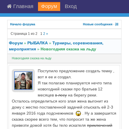
Главная
Форум
Вход
Начало форума
Новые сообщения
·
Страница
1
из
2
1
2
»
Форум
»
РЫБАЛКА
»
Турниры, соревнования,
мероприятия
»
Новогодняя сказка на льду
Новогодняя сказка на льду
Поступило предложение создать темку ,
вот я ее и создал.
Я так полагаю планируется нечто типа
новогодней сказки про братьев 12
месяцев
в лесу
на берегу реки.
Осталось определиться кого злая жена выгонит из
дому с жестко поставленной задачей отыскать ей 2-3
января 2016 года подснежников
. Ну а завершится
сказка скорее всего тем, что попросит та же жена
привезти домой хотя бы тело искателя
приключений