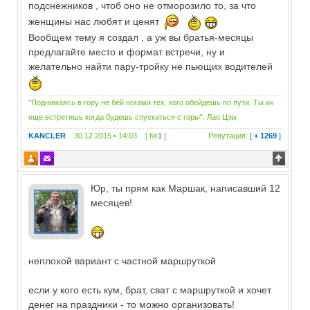
подснежников , чтоб оно не отморозило то, за что
женщины нас любят и ценят
Вообщем тему я создал , а уж вы братья-месяцы
предлагайте место и формат встречи, ну и
желательно найти пару-тройку не пьющих водителей
"Поднимаясь в гору не бей ногами тех, кого обойдешь по пути. Ты их
еще встретишь когда будешь спускаться с горы". Лао Цзы
KANCLER
30.12.2015 • 14:03 [ №
1
]
Репутация:
[
+ 1269
]
Юр, ты прям как Маршак, написавший 12
месяцев!
неплохой вариант с частной маршруткой
если у кого есть кум, брат, сват с маршруткой и хочет
денег на праздники - то можно организовать!