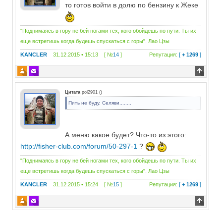
то готов войти в долю по бензину к Жеке
"Поднимаясь в гору не бей ногами тех, кого обойдешь по пути. Ты их
еще встретишь когда будешь спускаться с горы". Лао Цзы
KANCLER
31.12.2015 • 15:13 [ №
14
]
Репутация:
[
+ 1269
]
Цитата
pol2901
(
)
Пить не буду. Селяви........
А меню какое будет? Что-то из этого:
http://fisher-club.com/forum/50-297-1
?
"Поднимаясь в гору не бей ногами тех, кого обойдешь по пути. Ты их
еще встретишь когда будешь спускаться с горы". Лао Цзы
KANCLER
31.12.2015 • 15:24 [ №
15
]
Репутация:
[
+ 1269
]