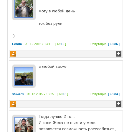
могу в любой день
ток без руля
:)
Lenda
31.12.2015 • 13:11 [ №
12
]
Репутация:
[
+ 686
]
в любой также
sawa78
31.12.2015 • 13:25 [ №
13
]
Репутация:
[
+ 984
]
Тогда лучше 2-го...
И коли Жека не пьет и у меня
появляется возможность расслабиться,