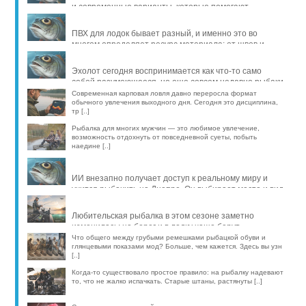
и современные варианты, которые помогают
продлить жизнь уло [..]
ПВХ для лодок бывает разный, и именно это во
многом определяет ресурс материала: от швов и
стойкости к исти [..]
Эхолот сегодня воспринимается как что-то само
собой разумеющееся, но еще совсем недавно рыбаки
обходились б [..]
Современная карповая ловля давно переросла формат
обычного увлечения выходного дня. Сегодня это дисциплина,
тр [..]
Рыбалка для многих мужчин — это любимое увлечение,
возможность отдохнуть от повседневной суеты, побыть
наедине [..]
ИИ внезапно получает доступ к реальному миру и
учится рыбачить на Днепре. Он выбирает место и вид
рыбы, про [..]
Любительская рыбалка в этом сезоне заметно
изменилась: на берег и в лодку чаще берут
компактные эхолоты, об [..]
Что общего между грубыми ремешками рыбацкой обуви и
глянцевыми показами мод? Больше, чем кажется. Здесь вы узн
[..]
Когда-то существовало простое правило: на рыбалку надевают
то, что не жалко испачкать. Старые штаны, растянуты [..]