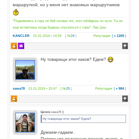
маршруткой, но у меня нет знакомых маршрутчиков
"Поднимаясь в гору не бей ногами тех, кого обойдешь по пути. Ты их
еще встретишь когда будешь спускаться с горы". Лао Цзы
KANCLER
01.01.2016 • 14:59 [ №
24
]
Репутация:
[
+ 1269
]
Ну товарищи итог каков? Едем?
sawa78
01.01.2016 • 15:47 [ №
25
]
Репутация:
[
+ 984
]
Цитата
sawa78
(
)
Ну товарищи итог каков? Едем?
Думаем-гадаем..
Потому что желающих поехать много, а