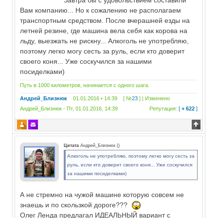
Завтра бы с удовольствием составили
Вам компанию... Но к сожалению не располагаем
транспортным средством. После вчерашней езды на
летней резине, где машина вела себя как корова на
льду, выезжать не рискну... Алкоголь не употребляю,
поэтому легко могу сесть за руль, если кто доверит
своего коня... Уже соскучился за нашими
посиделками)
Путь в 1000 километров, начинается с одного шага.
Андрей_Близнюк
01.01.2016 • 14:39 [ №
23
] | Изменено
Андрей_Близнюк
-
Пт, 01.01.2016, 14:39
Репутация:
[
+ 622
]
Цитата
Андрей_Близнюк
(
)
Алкоголь не употребляю, поэтому легко могу сесть за
руль, если кто доверит своего коня... Уже соскучился
за нашими посиделками)
А не стремно на чужой машине которую совсем не
знаешь и по скользкой дороге???
Олег Ленда предлагал ИДЕАЛЬНЫЙ вариант с