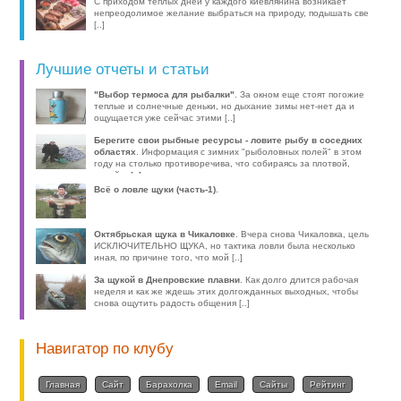
С приходом теплых дней у каждого киевлянина возникает
непреодолимое желание выбраться на природу, подышать све
[..]
Лучшие отчеты и статьи
"Выбор термоса для рыбалки"
. За окном еще стоят погожие
теплые и солнечные деньки, но дыхание зимы нет-нет да и
ощущается уже сейчас этими [..]
Берегите свои рыбные ресурсы - ловите рыбу в соседних
областях
. Информация с зимних "рыболовных полей" в этом
году на столько противоречива, что собираясь за плотвой,
волей-н [..]
Всё о ловле щуки (часть-1)
.
Октябрьская щука в Чикаловке
. Вчера снова Чикаловка, цель
ИСКЛЮЧИТЕЛЬНО ЩУКА, но тактика ловли была несколько
иная, по причине того, что мой [..]
За щукой в Днепровские плавни
. Как долго длится рабочая
неделя и как же ждешь этих долгожданных выходных, чтобы
снова ощутить радость общения [..]
Навигатор по клубу
Главная
Сайт
Барахолка
Email
Сайты
Рейтинг