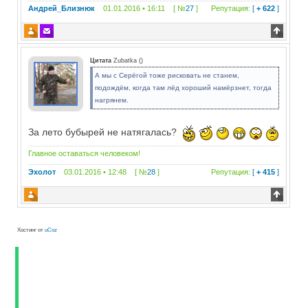
Андрей_Близнюк
01.01.2016 • 16:11 [ №
27
]
Репутация:
[
+ 622
]
Цитата
Zubatka
(
)
А мы с Серёгой тоже рисковать не станем,
подождём, когда там лёд хороший намёрзнет, тогда
нагрянем.
За лето бубырей не натягалась?
Главное оставаться человеком!
Эхолот
03.01.2016 • 12:48 [ №
28
]
Репутация:
[
+ 415
]
Хостинг от
uCoz