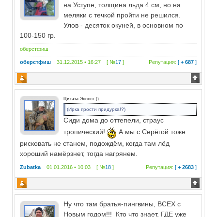
на Уступе, толщина льда 4 см, но на
меляки с течкой пройти не решился.
Улов - десяток окуней, в основном по
100-150 гр.
оберстфиш
оберстфиш
31.12.2015 • 16:27 [ №
17
]
Репутация:
[
+ 687
]
Цитата
Эхолот
(
)
(Ирка прости придурка!?)
Сиди дома до оттепели, страус
тропический!
А мы с Серёгой тоже
рисковать не станем, подождём, когда там лёд
хороший намёрзнет, тогда нагрянем.
Zubatka
01.01.2016 • 10:03 [ №
18
]
Репутация:
[
+ 2683
]
Ну что там братья-пингвины, ВСЕХ с
Новым годом!!! Кто что знает, ГДЕ уже