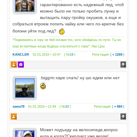
гарантированно есть надежный лед, чтоб
можно было не только пробить лунку и
вытащить пару-тройку окушков, а еще и
собраться втроем попить чайку или чего по-крепче без
боязни уйти под лед?
"Поднимаясь в гору не бей ногами тех, кого обойдешь по пути. Ты их
еще встретишь когда будешь спускаться с горы". Лао Цзы
KANCLER
01.01.2016 • 10:47 [ №
19
]
Репутация:
[
+ 1269
]
:biggrin:харе спать! ну шо едем или нет
sawa78
01.01.2016 • 12:49 [ №
20
]
Репутация:
[
+ 984
]
Может подъеду на велосипеде,вопрос
куда и когда?Скирдуют уже везде!