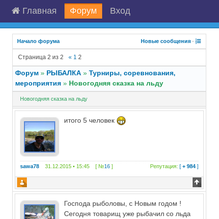
Главная
Форум
Вход
Начало форума
Новые сообщения
·
Страница
2
из
2
«
1
2
Форум
»
РЫБАЛКА
»
Турниры, соревнования,
мероприятия
»
Новогодняя сказка на льду
Новогодняя сказка на льду
итого 5 человек
sawa78
31.12.2015 • 15:45 [ №
16
]
Репутация:
[
+ 984
]
Господа рыболовы, с Новым годом !
Сегодня товарищ уже рыбачил со льда