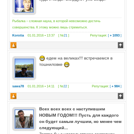
Рыбалка – сложная наука, в которой невозможно достичь
совершенства. К этому можно лишь стремиться.
Korotia
01.01.2016 • 13:37 [ №
21
]
Репутация:
[
+ 1093
]
едем на великах!!! встречаемся в
тошниловке
sawa78
01.01.2016 • 14:11 [ №
22
]
Репутация:
[
+ 984
]
Всех всех всех с наступившим
НОВЫМ ГОДОМ!!! Пусть для каждого
он будет самым лучшим, но менее чем
следующий...