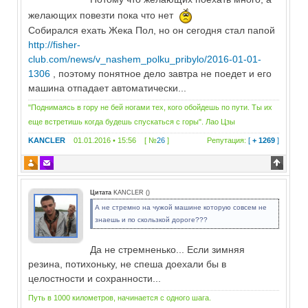
желающих повезти пока что нет
Собирался ехать Жека Пол, но он сегодня стал папой
http://fisher-
club.com/news/v_nashem_polku_pribylo/2016-01-01-
1306
, поэтому понятное дело завтра не поедет и его
машина отпадает автоматически...
"Поднимаясь в гору не бей ногами тех, кого обойдешь по пути. Ты их
еще встретишь когда будешь спускаться с горы". Лао Цзы
KANCLER
01.01.2016 • 15:56 [ №
26
]
Репутация:
[
+ 1269
]
Цитата
KANCLER
(
)
А не стремно на чужой машине которую совсем не
знаешь и по скользкой дороге???
Да не стремненько... Если зимняя
резина, потихоньку, не спеша доехали бы в
целостности и сохранности...
Путь в 1000 километров, начинается с одного шага.