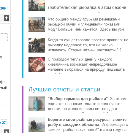
рыбы, про [..]
Любительская рыбалка в этом сезоне
1269
]
заметно изменилась: на берег и в
лодку чаще берут компактные
Что общего между грубыми ремешками
рыбацкой обуви и глянцевыми показами
эхолоты, об [..]
мод? Больше, чем кажется. Здесь вы узн
[..]
Когда-то существовало простое правило: на
рыбалку надевают то, что не жалко
испачкать. Старые штаны, растянуты [..]
ту
С приходом теплых дней у каждого
киевлянина возникает непреодолимое
е
желание выбраться на природу, подышать
све [..]
к(с
утый
Лучшие отчеты и статьи
"Выбор термоса для рыбалки"
. За окном
еще стоят погожие теплые и солнечные
деньки, но дыхание зимы нет-нет да и
ощущается уже сейчас этими [..]
Берегите свои рыбные ресурсы - ловите
+ 27
]
рыбу в соседних областях
. Информация с
зимних "рыболовных полей" в этом году на