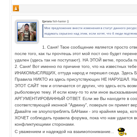
Цитата
fish-hanter
(
)
Мое предложение внести изменения в статут данного ресур
подумать серьезно над этим, если хотят, что б люди подтягив
1. Саня! Твое сообщение является просто отв
после того, как ты прочтешь этот мой пост оно будет перен
удален (здесь так не поступают). НА ЭТОЙ ветке, просьба 
2. Саня! Вот именно по причине того, что на известных те
ИНАКОМЫСЛЯЩИХ, оттуда народ и перешел сюда. Здесь БАН 
Правила НИКТО из здесь присутствующих НЕ НАРУШАЛ. На
ЭТОТ САЙТ тем и отличается от других, что здесь есть во
рыболовную тему. И если кому-то то или иное высказывани
АРГУМЕНТИРОВАННЫЙ ОТВЕТ. Если же Вы находите в сообщ
соответствующей иконкой "Админу", поверьте он примет ве
Давайте не злоупотреблять БАНами - это крайняя мера, к
ХОЧЕТ соблюдать правила форума, пока что нам удается в
конфликтующими сторонами.
С уважением и надеждой на взаимопонимание...