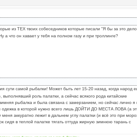
орые из ТЕХ твоих собеседников которые писали "Я бы за это дело
у а что он хавает у тебя на полном газу и при троллинге?
ия сути самой рыбалки! Может быть лет 15-20 назад, когда народ 
 выполнявший роль палатки, а сейчас всякого рода китайские
имняя рыбалка и была связана с замерзанием, но сейчас лично я 
ая одежка в которой нужно всего лишь ДОЙТИ ДО МЕСТА ЛОВА (а эт
 меня аккуратно лежит в дальнем углу палатки (и всё это при моро
нок сидя в теплой палатке тягать оттуда жирную зимнюю тарань с