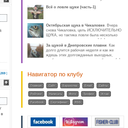
столько противоречива, что собираясь за
плотвой, волей-н [..]
Всё о ловле щуки (часть-1)
.
Октябрьская щука в Чикаловке
. Вчера
й
снова Чикаловка, цель ИСКЛЮЧИТЕЛЬНО
ЩУКА, но тактика ловли была несколько
е
иная, по причине того, что мой [..]
За щукой в Днепровские плавни
. Как
долго длится рабочая неделя и как же
ждешь этих долгожданных выходных,
чтобы снова ощутить радость общения [..]
Навигатор по клубу
1269
]
Главная
Сайт
Барахолка
Email
Сайты
Рейтинг
Написать
Фото
Трофеи
Устав
Facebook
Сертификат
RSS
у
 в