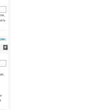
ли,
вать
1269
]
ше,
ом
й