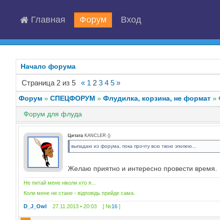
Главная
Форум
Вход
Начало форума
Страница
2
из
5
«
1
2
3
4
5
»
Форум
»
СПЕЦФОРУМ
»
Флудилка, корзина, не формат
»
Форум для флуда
Цитата
KANCLER
(
)
выпадаю из форума, пока прочту всю твою эпопею...
Желаю приятно и интересно провести время
Не питай мене ніколи хто я...
Коли мене не стане - відповідь прийде сама.
D_J_Owl
27.11.2013 • 20:03 [ №
16
]