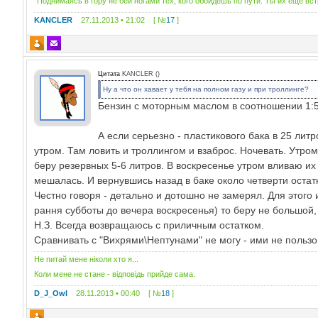
"Поднимаясь в гору не бей ногами тех, кого обойдешь по пути. Ты их еще вс
KANCLER
27.11.2013 • 21:02 [ №
17
]
Цитата
KANCLER
(
)
Ну а что он хавает у тебя на полном газу и при троллинге?
Бензин с моторным маслом в соотношении 1
А если серьезно - пластикового бака в 25 лит
утром. Там ловить и троллингом и взаброс. Ночевать. Утром 
беру резервных 5-6 литров. В воскресенье утром вливаю их 
мешалась. И вернувшись назад в баке около четверти остат
Честно говоря - детально и дотошно не замерял. Для этого 
рання субботы до вечера воскресенья) то беру не большой, 
Н.З. Всегда возвращаюсь с приличным остатком.
Сравнивать с "Вихрями\Нептунами" не могу - ими не пользо
Не питай мене ніколи хто я...
Коли мене не стане - відповідь прийде сама.
D_J_Owl
28.11.2013 • 00:40 [ №
18
]