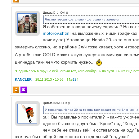
Цитата
D_J_Owl
(
)
Честно говоря - детально и дотошно не замерял
Я собственно говоря почему спросил? На вот
motorov.shtml
на выложенных ними графиках 
почему-то) У товарища Honda 20-ка то она так
замерить сложно, но в районе 2л/ч тоже хавает, хотя и гово
А у тебя таки GOLD может какую суперэкономичную систе
цилиндра таки чем-то кормить нужно...
"Поднимаясь в гору не бей ногами тех, кого обойдешь по пути. Ты их еще вс
KANCLER
28.11.2013 • 10:56 [ №
19
]
Цитата
KANCLER
(
)
У товарища Honda 20-ка то она таки хавает почти 5л в час н
:ai: Вы правильно посчитали? - как-то уж оче
одного бывшего друга был "Крым" под "Хонда-3
чем себе не отказывай" и оставалось на оду "а
затянул-бы в общей сложности на отдельный "надувас".