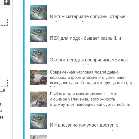
В этом материале собраны старые
рабочие способы и современные
варианты, которые помогают продлить
жизнь уло [..]
ПВХ для лодок бывает разный, и
именно это во многом определяет
ресурс материала: от швов и
стойкости к исти [..]
Эхолот сегодня воспринимается как
что-то само собой разумеющееся, но
еще совсем недавно рыбаки
Современная карповая ловля давно
переросла формат обычного увлечения
обходились б [..]
выходного дня. Сегодня это дисциплина, тр
[..]
еще
Рыбалка для многих мужчин — это
любимое увлечение, возможность
в
отдохнуть от повседневной суеты, побыть
наедине [..]
о
зе
ИИ внезапно получает доступ к
реальному миру и учится рыбачить на
Днепре. Он выбирает место и вид