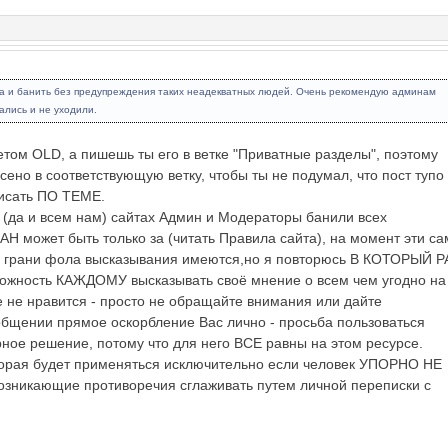
са и банить без предупреждения таких неадекватных людей. Очень рекомендую админам
ались и не уходили.
етом OLD, а пишешь ты его в ветке "Приватные разделы", поэтому
есено в соответствующую ветку, чтобы ты не подумал, что пост тупо
писать ПО ТЕМЕ.
бе (да и всем нам) сайтах Админ и Модераторы банили всех
может быть только за (читать Правила сайта), на момент эти с
 грани фола высказывания имеются,но я повторюсь В КОТОРЫЙ РА
зможность КАЖДОМУ высказывать своё мнение о всем чем угодно на
е не нравится - просто не обращайте внимания или дайте
ении прямое оскорбление Вас лично - просьба пользоваться
рное решение, потому что для него ВСЕ равны на этом ресурсе.
оторая будет применяться исключительно если человек УПОРНО НЕ
озникающие противоречия сглаживать путем личной переписки с