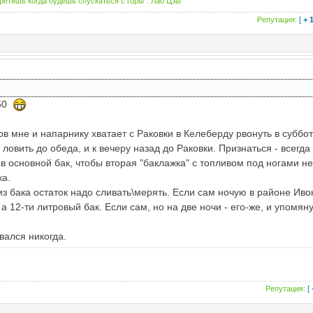
третишь когда будешь спускаться с горы". Лао Цзы
Репутация:
[
+ 
:50
ров мне и напарнику хватает с Раковки в Келеберду рвонуть в суббо
ловить до обеда, и к вечеру назад до Раковки. Признаться - всегда
в основной бак, чтобы вторая "баклажка" с топливом под ногами н
ка.
из бака остаток надо сливать\мерять. Если сам ночую в районе Иво
а 12-ти литровый бак. Если сам, но на две ночи - его-же, и упомян
вался никогда.
Репутация:
[