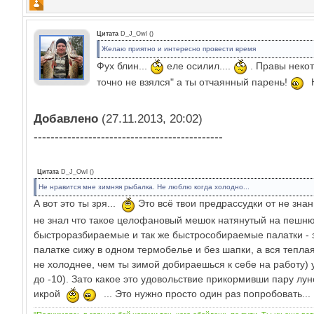
Цитата
D_J_Owl
(
)
Желаю приятно и интересно провести время
Фух блин...
еле осилил....
. Правы некот
точно не взялся" а ты отчаянный парень!
Н
Добавлено
(27.11.2013, 20:02)
---------------------------------------------
Цитата
D_J_Owl
(
)
Не нравится мне зимняя рыбалка. Не люблю когда холодно...
А вот это ты зря...
Это всё твои предрассудки от не знан
не знал что такое целофановый мешок натянутый на пешню,
быстроразбираемые и так же быстрособираемые палатки - з
палатке сижу в одном термобелье и без шапки, а вся тепл
не холоднее, чем ты зимой добираешься к себе на работу) у
до -10). Зато какое это удовольствие прикормивши пару лу
икрой
... Это нужно просто один раз попробовать...