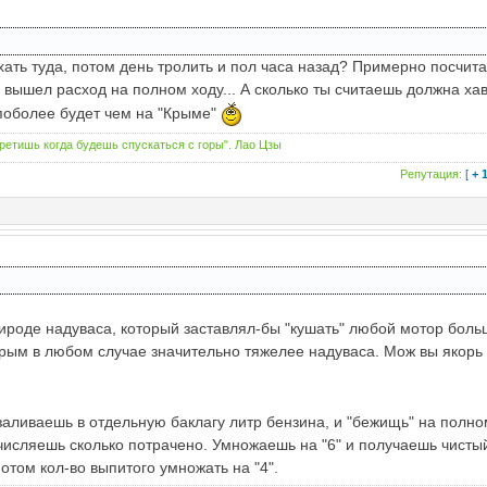
хать туда, потом день тролить и пол часа назад? Примерно посчита
 вышел расход на полном ходу... А сколько ты считаешь должна ха
поболее будет чем на "Крыме"
третишь когда будешь спускаться с горы". Лао Цзы
Репутация:
[
+ 
природе надуваса, который заставлял-бы "кушать" любой мотор боль
Крым в любом случае значительно тяжелее надуваса. Мож вы якорь
заливаешь в отдельную баклагу литр бензина, и "бежищь" на полн
вычисляешь сколько потрачено. Умножаешь на "6" и получаешь чисты
Потом кол-во выпитого умножать на "4".