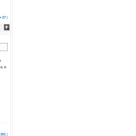
+ 27
]
е
а и
ь
 301
]