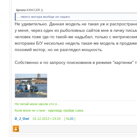
Цитата
KANCLER
(
)
... твоего мотора вообще не нашел.
Не удивительно. Данная модель не такая уж и распростране
у меня, через один из рыболовных сайтов мне в личку пис
человек тоже где-то такой-же надыбал, только с метрическ
моторами Б/У несколько недель такая-же модель в продаже б
похожий мотор, но не разглядел мощность.
Собственно и по запросу поисковиков в режиме "картинки" т
Не питай мене ніколи хто я...
Коли мене не стане - відповідь прийде сама.
D_J_Owl
01.12.2013 • 23:24 [ №
20
]