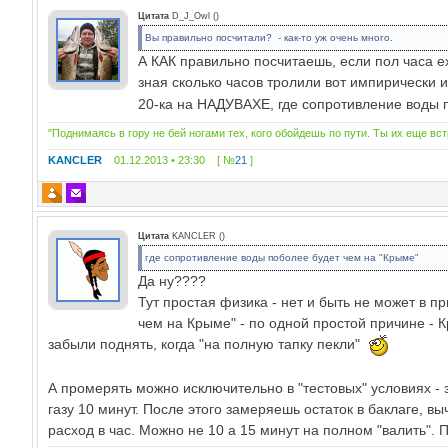
Цитата
D_J_Owl
(
)
Вы правильно посчитали? - как-то уж очень много.
А КАК правильно посчитаешь, если пол часа е
зная сколько часов тролили вот импирически и
20-ка на НАДУВАХЕ, где сопротивление воды 
"Поднимаясь в гору не бей ногами тех, кого обойдешь по пути. Ты их еще вс
KANCLER
01.12.2013 • 23:30 [ №
21
]
Цитата
KANCLER
(
)
где сопротивление воды поболее будет чем на "Крыме"
Да ну????
Тут простая физика - нет и быть не может в 
чем на Крыме" - по одной простой причине - 
забыли поднять, когда "на полную тапку пекли"
А промерять можно исключительно в "тестовых" условиях - 
газу 10 минут. После этого замеряешь остаток в баклаге, 
расход в час. Можно не 10 а 15 минут на полном "валить". 