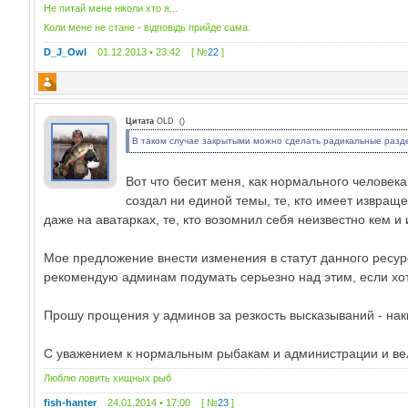
Не питай мене ніколи хто я...
Коли мене не стане - відповідь прийде сама.
D_J_Owl
01.12.2013 • 23:42 [ №
22
]
Цитата
OLD
(
)
В таком случае закрытыми можно сделать радикальные разде
Вот что бесит меня, как нормального человека 
создал ни единой темы, те, кто имеет извращ
даже на аватарках, те, кто возомнил себя неизвестно кем и 
Мое предложение внести изменения в статут данного ресур
рекомендую админам подумать серьезно над этим, если хот
Прошу прощения у админов за резкость высказываний - на
С уважением к нормальным рыбакам и администрации и вел
Люблю ловить хищных рыб
fish-hanter
24.01.2014 • 17:00 [ №
23
]