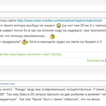
 этом сайте
http://www.moto-market.ru/info/rashod-topliva-lodochnyh-
я твоего мотора вообще не нашел.
(ну нет там 20-ки 2-х тактно
и хавает почти 5л в час на полном ходу на надувасе, при троллинг
рят, что японцы экономичные...
му придумали?
Хотя в принципе чудес на свете не бывает и 2
третишь когда будешь спускаться с горы". Лао Цзы
Репутация:
[
+ 
а полном ходу
нь много. "Хонды" ведь все (современные) четырехтактные. У меня 
0". Так ему бака в 25 литров хватало на две рыбалки в режиме "ни
ккуратную". Так там "Крым" был с таким "обвесом", что на весах