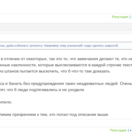
Репутация:
[
лы, дабы избежать тролинга. Например тему ультралайт надо сделать закрытой.
в отличии от некоторых, так это то, что замечания делают те, кто н
енные наклонности, которые выплескиваются в каждой строчке текст
из штанов пытается выскочить, что б что-то там доказать.
са и банить без предупреждения таких неадекватных людей. Очен
ят, что б люди подтягивались и не уходили.
кипело.
иким призрением к тем, кто попал под описание выше.
Репутация:
[
+