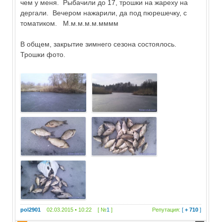
чем у меня. Рыбачили до 17, трошки на жареху на
дергали. Вечером нажарили, да под пюрешечку, с
томатиком. М.м.м.м.м.мммм
В общем, закрытие зимнего сезона состоялось.
Трошки фото.
pol2901
02.03.2015 • 10:22 [ №
1
]
Репутация:
[
+ 710
]