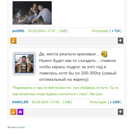
pol2901
02.03.2015 • 17:37 [ №
5
]
Репутация:
[
+ 710
]
Да, места реально красивые...
Нужно будет как-то съездить... главное
чтобы карась подрос за этот год и
ловились хотя бы по 200-300гр (самый
оптимальный на жареху)
"Поднимаясь в гору не бей ногами тех, кого обойдешь по пути. Ты их
еще встретишь когда будешь спускаться с горы". Лао Цзы
KANCLER
02.03.2015 • 17:58 [ №
6
]
Репутация:
[
+ 1269
]
Хостинг от
uCoz