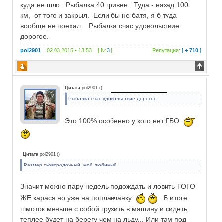
куда не шло. Рыбалка 40 гривен. Туда - назад 100
км, от того и закрыл. Если бы не батя, я б туда
вообще не поехал. Рыбалка счас удовольствие
дорогое.
pol2901
02.03.2015 • 13:53 [ №
3
]
Репутация:
[
+ 710
]
Цитата
pol2901
(
)
Рыбалка счас удовольствие дорогое.
Это 100% особенно у кого нет ГБО
Цитата
pol2901
(
)
Размер сковородочный, мой любимый.
Значит можно пару недель подождать и ловить ТОГО
ЖЕ карася но уже на поплавчанку
. В итоге
шмоток меньше с собой грузить в машину и сидеть
теплее будет на берегу чем на льду... Или там под