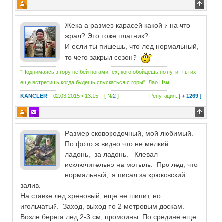
Жека а размер карасей какой и на что
жрал? Это тоже платник?
И если ты пишешь, что лед нормальный,
то чего закрыл сезон?
"Поднимаясь в гору не бей ногами тех, кого обойдешь по пути. Ты их
еще встретишь когда будешь спускаться с горы". Лао Цзы
KANCLER
02.03.2015 • 13:15 [ №
2
]
Репутация:
[
+ 1269
]
Размер сковородочный, мой любимый.
По фото ж видно что не мелкий:
ладонь, за ладонь. Клевал
исключительно на мотыль. Про лед, что
нормальный, я писал за крюковский
залив.
На ставке лед хреновый, еще не шипит, но
игольчатый. Заход, выход по 2 метровым доскам.
Возле берега лед 2-3 см, промоины. По средине еще