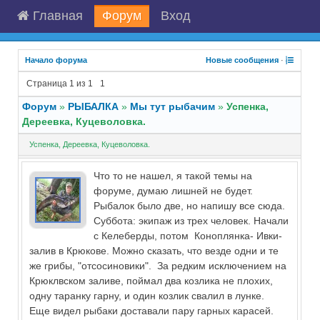
Главная
Форум
Вход
Начало форума
Новые сообщения
·
Страница
1
из
1
1
Форум
»
РЫБАЛКА
»
Мы тут рыбачим
»
Успенка,
Дереевка, Куцеволовка.
Успенка, Дереевка, Куцеволовка.
Что то не нашел, я такой темы на
форуме, думаю лишней не будет.
Рыбалок было две, но напишу все сюда.
Суббота: экипаж из трех человек. Начали
с Келеберды, потом Коноплянка- Ивки-
залив в Крюкове. Можно сказать, что везде одни и те
же грибы, "отсосиновики". За редким исключением на
Крюклвском заливе, поймал два козлика не плохих,
одну таранку гарну, и один козлик свалил в лунке.
Еще видел рыбаки доставали пару гарных карасей.