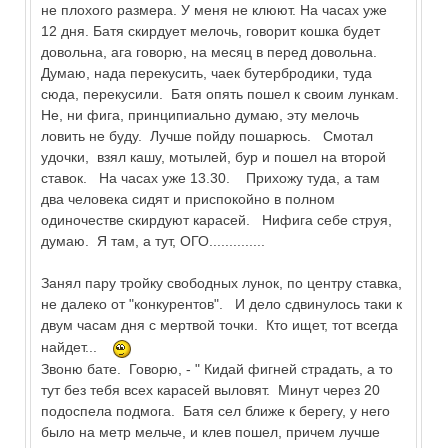
не плохого размера. У меня не клюют. На часах уже
12 дня. Батя скирдует мелочь, говорит кошка будет
довольна, ага говорю, на месяц в перед довольна.
Думаю, нада перекусить, чаек бутербродики, туда
сюда, перекусили. Батя опять пошел к своим лункам.
Не, ни фига, принципиально думаю, эту мелочь
ловить не буду. Лучше пойду пошарюсь. Смотал
удочки, взял кашу, мотылей, бур и пошел на второй
ставок. На часах уже 13.30. Прихожу туда, а там
два человека сидят и приспокойно в полном
одиночестве скирдуют карасей. Нифига себе струя,
думаю. Я там, а тут, ОГО..............
Занял пару тройку свободных лунок, по центру ставка,
не далеко от "конкурентов". И дело сдвинулось таки к
двум часам дня с мертвой точки. Кто ищет, тот всегда
найдет...
Звоню бате. Говорю, - " Кидай фигней страдать, а то
тут без тебя всех карасей выловят. Минут через 20
подоспела подмога. Батя сел ближе к берегу, у него
было на метр мельче, и клев пошел, причем лучше