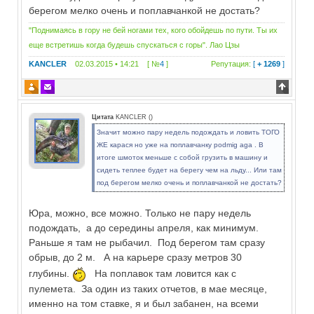
берегом мелко очень и поплавчанкой не достать?
"Поднимаясь в гору не бей ногами тех, кого обойдешь по пути. Ты их
еще встретишь когда будешь спускаться с горы". Лао Цзы
KANCLER
02.03.2015 • 14:21 [ №
4
]
Репутация:
[
+ 1269
]
Цитата
KANCLER
(
)
Значит можно пару недель подождать и ловить ТОГО
ЖЕ карася но уже на поплавчанку podmig aga . В
итоге шмоток меньше с собой грузить в машину и
сидеть теплее будет на берегу чем на льду... Или там
под берегом мелко очень и поплавчанкой не достать?
Юра, можно, все можно. Только не пару недель
подождать, а до середины апреля, как минимум.
Раньше я там не рыбачил. Под берегом там сразу
обрыв, до 2 м. А на карьере сразу метров 30
глубины.
На поплавок там ловится как с
пулемета. За один из таких отчетов, в мае месяце,
именно на том ставке, я и был забанен, на всеми