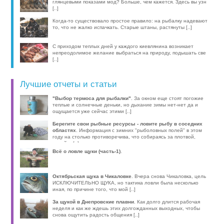
глянцевыми показами мод? Больше, чем кажется. Здесь вы узн
[..]
Когда-то существовало простое правило: на рыбалку надевают
то, что не жалко испачкать. Старые штаны, растянуты [..]
С приходом теплых дней у каждого киевлянина возникает
непреодолимое желание выбраться на природу, подышать све
[..]
Лучшие отчеты и статьи
"Выбор термоса для рыбалки"
. За окном еще стоят погожие
теплые и солнечные деньки, но дыхание зимы нет-нет да и
ощущается уже сейчас этими [..]
Берегите свои рыбные ресурсы - ловите рыбу в соседних
областях
. Информация с зимних "рыболовных полей" в этом
году на столько противоречива, что собираясь за плотвой,
волей-н [..]
Всё о ловле щуки (часть-1)
.
Октябрьская щука в Чикаловке
. Вчера снова Чикаловка, цель
ИСКЛЮЧИТЕЛЬНО ЩУКА, но тактика ловли была несколько
иная, по причине того, что мой [..]
За щукой в Днепровские плавни
. Как долго длится рабочая
неделя и как же ждешь этих долгожданных выходных, чтобы
снова ощутить радость общения [..]