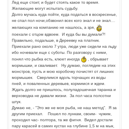
Лед еще стоит, и будет стоять какое то время.
Желающие могут испытать судьбу.
Долго мучась куда пойти, куда податься в воскресенье,
не спал пол ночи,обзвонил всех кого знал и не знал....
желающих на компанию не нашлось, а зря,
поехали с отцом вдвоем. И куда бы вы думали?!
Правильно, подальше, в Дереевку на платник.
Приехали рано около 7 утра, люди уже сидели на льду
ибо ночевали еще с суботы. По разговору с ними,
понял что рыбка есть, клюет иногда
, обрывает
мормышки, и сваливает. Ну думаю, поглядим на этих
монстров, пусть и мою коробочку почистят от лишних
мормышек. Сверлимся вдоль торчащих из воды
пней, и поваленных деревьев, кормимся и ждем.
Ждать долго не пришлось, полуладошечная таранка и
верховодка не давали жизни. За пол часа полсотни
штук.
Думаю не, - "Это же не моя рыба, не наш метод". Я за
другим приехал. Пошел по лункам, своим- чужим,
проходил час- полтора, та же фигня. Видел достали
пару карасей в самих кустах на глубине 1,5 м на мык,