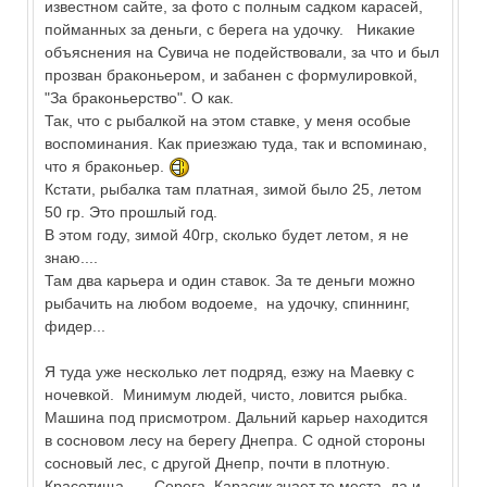
известном сайте, за фото с полным садком карасей,
пойманных за деньги, с берега на удочку. Никакие
объяснения на Сувича не подействовали, за что и был
прозван браконьером, и забанен с формулировкой,
"За браконьерство". О как.
Так, что с рыбалкой на этом ставке, у меня особые
воспоминания. Как приезжаю туда, так и вспоминаю,
что я браконьер.
Кстати, рыбалка там платная, зимой было 25, летом
50 гр. Это прошлый год.
В этом году, зимой 40гр, сколько будет летом, я не
знаю....
Там два карьера и один ставок. За те деньги можно
рыбачить на любом водоеме, на удочку, спиннинг,
фидер...
Я туда уже несколько лет подряд, езжу на Маевку с
ночевкой. Минимум людей, чисто, ловится рыбка.
Машина под присмотром. Дальний карьер находится
в сосновом лесу на берегу Днепра. С одной стороны
сосновый лес, с другой Днепр, почти в плотную.
Красотища.... Серега, Карасик знает те места, да и