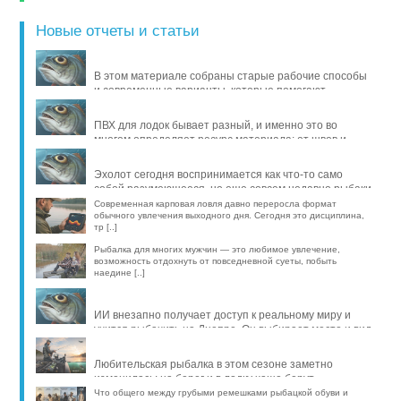
Новые отчеты и статьи
В этом материале собраны старые рабочие способы
и современные варианты, которые помогают
продлить жизнь уло [..]
ПВХ для лодок бывает разный, и именно это во
многом определяет ресурс материала: от швов и
стойкости к исти [..]
Эхолот сегодня воспринимается как что-то само
собой разумеющееся, но еще совсем недавно рыбаки
обходились б [..]
Современная карповая ловля давно переросла формат
обычного увлечения выходного дня. Сегодня это дисциплина,
тр [..]
Рыбалка для многих мужчин — это любимое увлечение,
возможность отдохнуть от повседневной суеты, побыть
наедине [..]
ИИ внезапно получает доступ к реальному миру и
учится рыбачить на Днепре. Он выбирает место и вид
рыбы, про [..]
Любительская рыбалка в этом сезоне заметно
изменилась: на берег и в лодку чаще берут
компактные эхолоты, об [..]
Что общего между грубыми ремешками рыбацкой обуви и