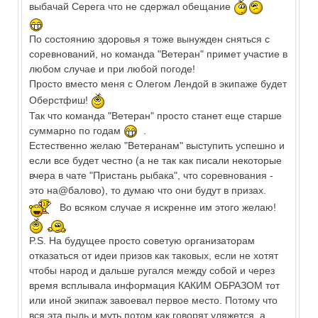
выбачай Серега что не сдержал обещание
По состоянию здоровья я тоже вынужден сняться с
соревнований, но команда "Ветеран" примет участие в
любом случае и при любой погоде!
Просто вместо меня с Олегом Лендой в экипаже будет
Оберстфиш!
Так что команда "Ветеран" просто станет еще старше
суммарно по годам
.
Естественно желаю "Ветеранам" выступить успешно и
если все будет честно (а не так как писали некоторые
вчера в чате "Пристань рыбака", что соревнования -
это на@балово), то думаю что они будут в призах.
Во всяком случае я искренне им этого желаю!
P.S. На будущее просто советую организаторам
отказаться от идеи призов как таковых, если не хотят
чтобы народ и дальше ругался между собой и через
время всплывала информация КАКИМ ОБРАЗОМ тот
или иной экипаж завоевал первое место. Потому что
вся эта пыль и муть потом как говорят уляжется, а