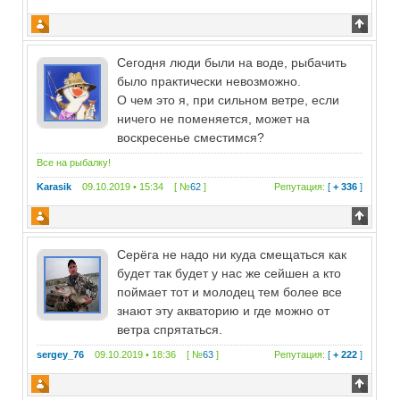
Сегодня люди были на воде, рыбачить
было практически невозможно.
О чем это я, при сильном ветре, если
ничего не поменяется, может на
воскресенье сместимся?
Все на рыбалку!
Karasik
09.10.2019 • 15:34 [ №
62
]
Репутация:
[
+ 336
]
Серёга не надо ни куда смещаться как
будет так будет у нас же сейшен а кто
поймает тот и молодец тем более все
знают эту акваторию и где можно от
ветра спрятаться.
sergey_76
09.10.2019 • 18:36 [ №
63
]
Репутация:
[
+ 222
]