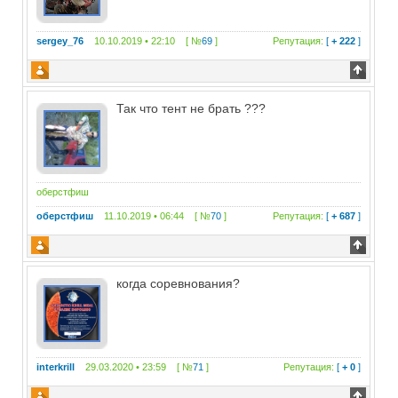
sergey_76
10.10.2019 • 22:10 [ №
69
]
Репутация:
[
+ 222
]
Так что тент не брать ???
оберстфиш
оберстфиш
11.10.2019 • 06:44 [ №
70
]
Репутация:
[
+ 687
]
когда соревнования?
interkrill
29.03.2020 • 23:59 [ №
71
]
Репутация:
[
+ 0
]