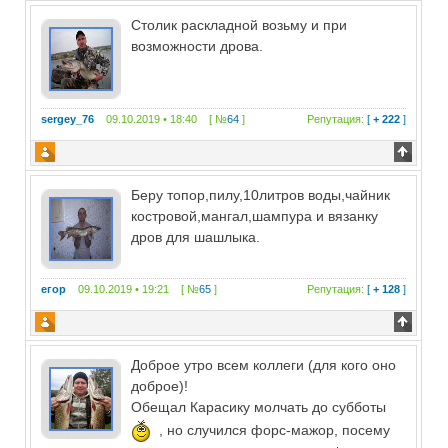
Столик раскладной возьму и при
возможности дрова.
sergey_76
09.10.2019 • 18:40 [ №
64
]
Репутация:
[
+ 222
]
Беру топор,пилу,10литров воды,чайник
костровой,мангал,шампура и вязанку
дров для шашлыка.
егор
09.10.2019 • 19:21 [ №
65
]
Репутация:
[
+ 128
]
Доброе утро всем коллеги (для кого оно
доброе)!
Обещал Карасику молчать до субботы
, но случился форс-мажор, посему