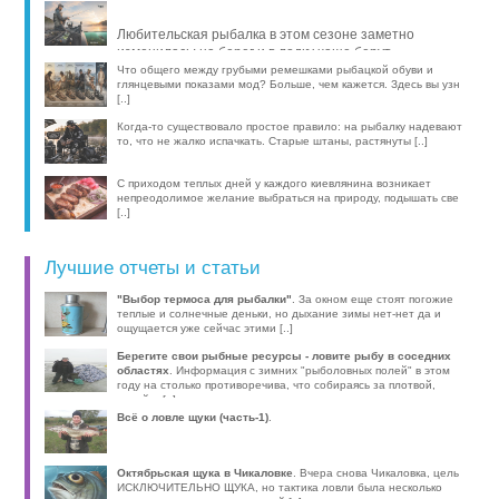
рыбы, про [..]
Любительская рыбалка в этом сезоне заметно
изменилась: на берег и в лодку чаще берут
компактные эхолоты, об [..]
Что общего между грубыми ремешками рыбацкой обуви и
глянцевыми показами мод? Больше, чем кажется. Здесь вы узн
[..]
Когда-то существовало простое правило: на рыбалку надевают
то, что не жалко испачкать. Старые штаны, растянуты [..]
С приходом теплых дней у каждого киевлянина возникает
непреодолимое желание выбраться на природу, подышать све
[..]
Лучшие отчеты и статьи
"Выбор термоса для рыбалки"
. За окном еще стоят погожие
теплые и солнечные деньки, но дыхание зимы нет-нет да и
ощущается уже сейчас этими [..]
Берегите свои рыбные ресурсы - ловите рыбу в соседних
областях
. Информация с зимних "рыболовных полей" в этом
году на столько противоречива, что собираясь за плотвой,
волей-н [..]
Всё о ловле щуки (часть-1)
.
Октябрьская щука в Чикаловке
. Вчера снова Чикаловка, цель
ИСКЛЮЧИТЕЛЬНО ЩУКА, но тактика ловли была несколько