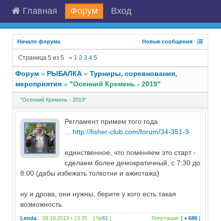
Главная
Форум
Вход
Начало форума
Новые сообщения
·
Страница
5
из
5
«
1
2
3
4
5
Форум
»
РЫБАЛКА
»
Турниры, соревнования,
мероприятия
»
"Осенний Кремень - 2019"
"Осенний Кремень - 2019"
Регламент примем того года
...
http://fisher-club.com/forum/34-351-9
единственное, что поменяем это старт -
сделаем более демократичный, с 7:30 до
8:00 (дабы избежать толкотни и ажиотажа)
ну и дрова, они нужны, берите у кого есть такая
возможность.
Lenda
09.10.2019 • 13:25 [ №
61
]
Репутация:
[
+ 686
]