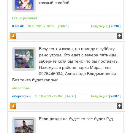
каждый с собой
Все на рыбалку!
Karasik
10.10.2019 • 16:03 [ №
67
]
Репутация:
[
+ 336
]
Везу тент и казан, но приеду в субботу
рано утром. Кто едет с вечера пятницы ,
заберите хотя бы тент, что бы поставить.
Нахожусь в районе парка Мира, тлф
0976446034, Александр Владимирович.
Без тента будет гаплык.
оберстфиш
оберстфиш
10.10.2019 • 19:04 [ №
68
]
Репутация:
[
+ 687
]
Если дождя не будет то всё будет Гуд.