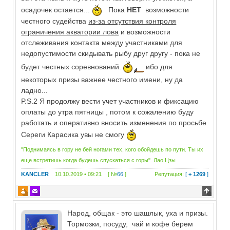
осадочек остается...
Пока
НЕТ
возможности
честного судейства
из-за отсутствия контроля
ограничения акватории лова
и возможности
отслеживания контакта между участниками для
недопустимости скидывать рыбу друг другу - пока не
будет честных соревнований.
ибо для
некоторых призы важнее честного имени, ну да
ладно...
P.S.2 Я продолжу вести учет участников и фиксацию
оплаты до утра пятницы , потом к сожалению буду
работать и оперативно вносить изменения по просьбе
Сереги Карасика увы не смогу
"Поднимаясь в гору не бей ногами тех, кого обойдешь по пути. Ты их
еще встретишь когда будешь спускаться с горы". Лао Цзы
KANCLER
10.10.2019 • 09:21 [ №
66
]
Репутация:
[
+ 1269
]
Народ, общак - это шашлык, уха и призы.
Тормозки, посуду, чай и кофе берем