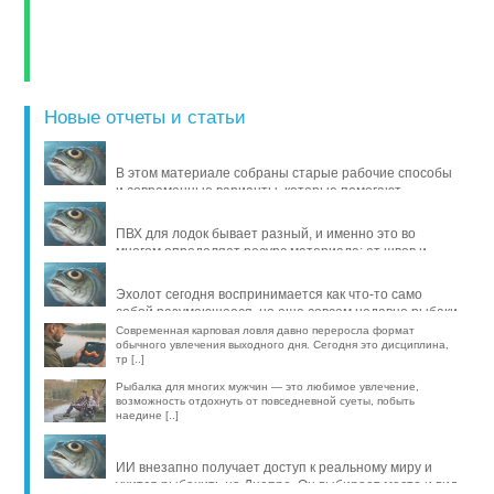
Новые отчеты и статьи
В этом материале собраны старые рабочие способы
и современные варианты, которые помогают
продлить жизнь уло [..]
ПВХ для лодок бывает разный, и именно это во
многом определяет ресурс материала: от швов и
стойкости к исти [..]
Эхолот сегодня воспринимается как что-то само
собой разумеющееся, но еще совсем недавно рыбаки
обходились б [..]
Современная карповая ловля давно переросла формат
обычного увлечения выходного дня. Сегодня это дисциплина,
тр [..]
Рыбалка для многих мужчин — это любимое увлечение,
возможность отдохнуть от повседневной суеты, побыть
наедине [..]
ИИ внезапно получает доступ к реальному миру и
учится рыбачить на Днепре. Он выбирает место и вид