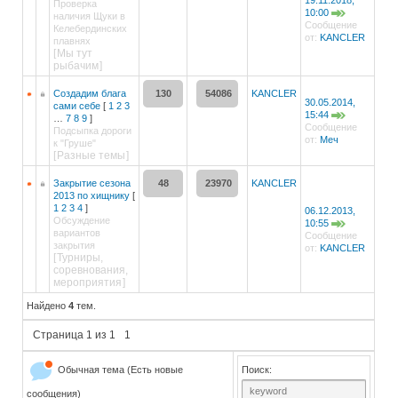
19.11.2018,
Проверка
10:00
наличия Щуки в
Сообщение
Келебердинских
от:
KANCLER
плавнях
[
Мы тут
рыбачим
]
Создадим блага
130
54086
KANCLER
30.05.2014,
сами себе
[
1
2
3
15:44
…
7
8
9
]
Сообщение
Подсыпка дороги
от:
Меч
к "Груше"
[
Разные темы
]
Закрытие сезона
48
23970
KANCLER
2013 по хищнику
[
1
2
3
4
]
06.12.2013,
Обсуждение
10:55
вариантов
Сообщение
закрытия
от:
KANCLER
[
Турниры,
соревнования,
мероприятия
]
Найдено
4
тем.
Страница
1
из
1
1
Обычная тема (Есть новые
Поиск:
сообщения)