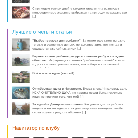
С приходом теплых дней у каждого киевлянина возникает
непреодолимое желание выбраться на природу, подышать све
[..]
Лучшие отчеты и статьи
"Выбор термоса для рыбалки"
. За окном еще стоят погожие
теплые и солнечные деньки, но дыхание зимы нет-нет да и
ощущается уже сейчас этими [..]
Берегите свои рыбные ресурсы - ловите рыбу в соседних
областях
. Информация с зимних "рыболовных полей" в этом
году на столько противоречива, что собираясь за плотвой,
волей-н [..]
Всё о ловле щуки (часть-1)
.
Октябрьская щука в Чикаловке
. Вчера снова Чикаловка, цель
ИСКЛЮЧИТЕЛЬНО ЩУКА, но тактика ловли была несколько
иная, по причине того, что мой [..]
За щукой в Днепровские плавни
. Как долго длится рабочая
неделя и как же ждешь этих долгожданных выходных, чтобы
снова ощутить радость общения [..]
Навигатор по клубу