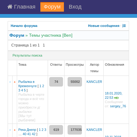
Главная
Форум
Вход
Начало форума
Новые сообщения
·
Форум
»
Темы участника [Ben]
Страница
1
из
1
1
Результаты поиска
Тема
Ответы
Просмотры
Автор
Обновления
темы
Рыбалка в
74
55002
KANCLER
Кременчуге
[
1
2
3
4
5
]
18.01.2020,
Рыбалка в черте
22:53
города и всё что
Сообщение
можно
от:
sergey_76
приобрести д/
рыбалки
[
Мы тут
рыбачим
]
Река Днепр
[
1
2
3
619
177035
KANCLER
…
40
41
42
]