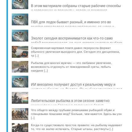
В этом материале собраны старые рабочие способы
и современные варианты, которые помогают
продлить жизнь уло [..]
ПВХ для лодок бывает разный, и именно это во
многом определяет ресурс материала: от швов и
стойкости к исти [..]
Эхолот сегодня воспринимается как что-то само
собой разумеющееся, но еще совсем недавно рыбаки
обходились б [..]
Современная карповая ловля давно переросла формат
обычного увлечения выходного дня. Сегодня это дисциплина,
тр [..]
Рыбалка для многих мужчин — это любимое увлечение,
возможность отдохнуть от повседневной суеты, побыть
наедине [..]
ИИ внезапно получает доступ к реальному миру и
учится рыбачить на Днепре. Он выбирает место и вид
рыбы, про [..]
Любительская рыбалка в этом сезоне заметно
изменилась: на берег и в лодку чаще берут
компактные эхолоты, об [..]
Что общего между грубыми ремешками рыбацкой обуви и
глянцевыми показами мод? Больше, чем кажется. Здесь вы узн
[..]
Когда-то существовало простое правило: на рыбалку надевают
то, что не жалко испачкать. Старые штаны, растянуты [..]