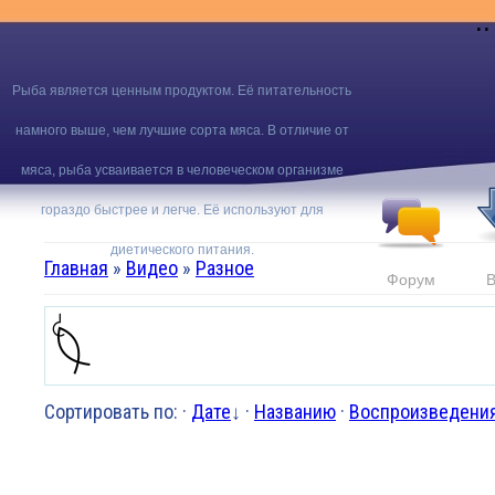
..
Рыба является ценным продуктом. Её питательность
намного выше, чем лучшие сорта мяса. В отличие от
мяса, рыба усваивается в человеческом организме
гораздо быстрее и легче. Её используют для
диетического питания.
Главная
»
Видео
»
Разное
Форум
В
Сортировать по
:
·
Дате
↓
·
Названию
·
Воспроизведени