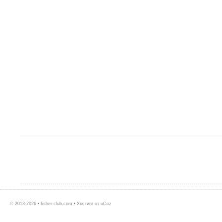
© 2013-2026 • fisher-club.com •
Хостинг от
uCoz