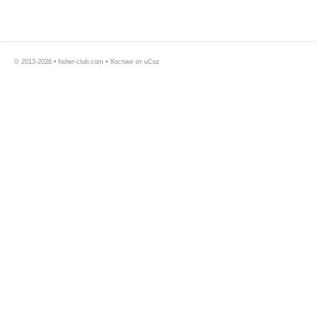
© 2013-2026 • fisher-club.com •
Хостинг от
uCoz