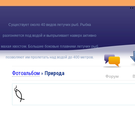
..
Существует около 40 видов летучих рыб. Рыбка
разгоняется под водой и выпрыгивает наверх активно
махая хвостом. Большие боковые плавники летучих рыб
позволяют им пролетать над водой до 400 метров.
Фотоальбом
»
Природа
Форум
В