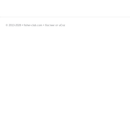
© 2013-2026 • fisher-club.com •
Хостинг от
uCoz