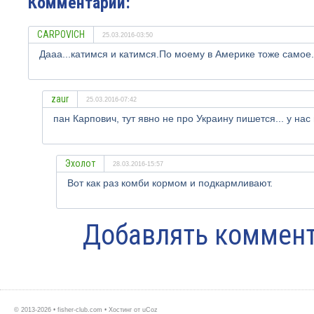
Комментарии:
CARPOVICH
25.03.2016-03:50
Дааа...катимся и катимся.По моему в Америке тоже самое.
zaur
25.03.2016-07:42
пан Карпович, тут явно не про Украину пишется... у н
Эхолот
28.03.2016-15:57
Вот как раз комби кормом и подкармливают.
Добавлять коммент
© 2013-2026 • fisher-club.com •
Хостинг от
uCoz