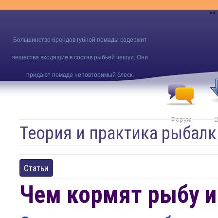
..
Большинство брендов губной помады содержит
вещества входящие в состав рыбьей чешуи. Они
придают помаде неповторимый блеск.
Форум
В
Теория и практика рыбалк
Статьи
Чем кормят рыбу и 