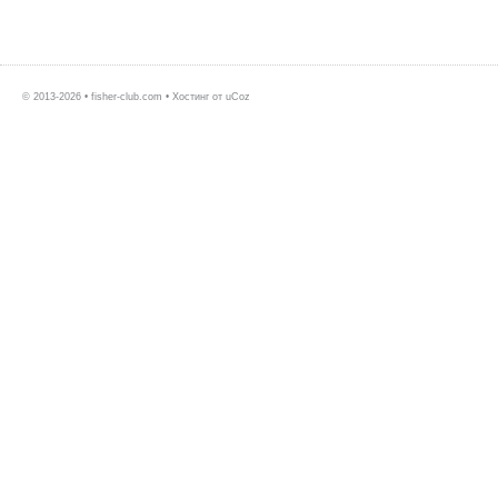
© 2013-2026 • fisher-club.com •
Хостинг от
uCoz