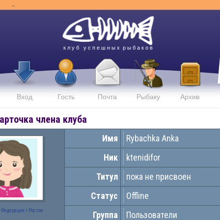
..
к л у б у с п е ш н ы х р ы б а к о в
Вход
Гость
Почта
Рыбаку
Архив
арточка члена клуба
Имя
Rybachka Anka
Ник
ktenidifor
Титул
пока не присвоен
Статус
Offline
Федерация г Ростов-
Группа
Пользователи