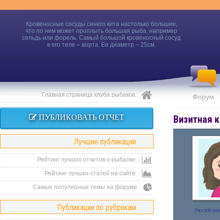
Кровеносные сосуды синего кита настолько большие,
что по ним может проплыть большая рыба, например
сельдь или форель. Самый большой кровеносный сосуд
в его теле – аорта. Ее диаметр – 25см.
Главная страница клуба рыбаков
Форум
ПУБЛИКОВАТЬ ОТЧЕТ
Визитная к
Лучшие публикации
Рейтинг лучших отчетов о рыбалке
Рейтинг лучших статей на сайте
Самые популярные темы на форуме
Публикации по рубрикам
Российская 