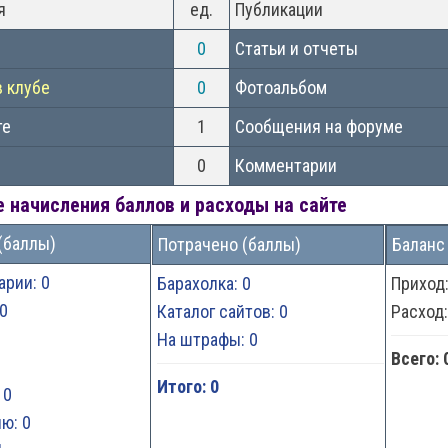
я
ед.
Публикации
0
Статьи и отчеты
в клубе
0
Фотоальбом
те
1
Сообщения на форуме
0
Комментарии
 начисления баллов и расходы на сайте
(баллы)
Потрачено (баллы)
Баланс
арии: 0
Барахолка: 0
Приход
0
Каталог сайтов: 0
Расход
На штрафы: 0
Всего: 
Итого: 0
 0
ю: 0