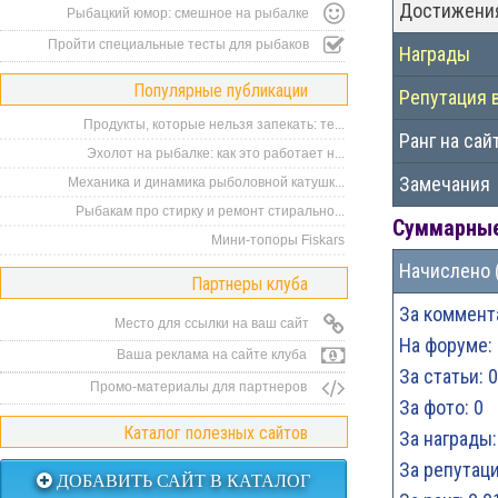
Достижени
Рыбацкий юмор: смешное на рыбалке
Пройти специальные тесты для рыбаков
Награды
Популярные публикации
Репутация 
Продукты, которые нельзя запекать: те...
Ранг на сай
Эхолот на рыбалке: как это работает н...
Замечания
Механика и динамика рыболовной катушк...
Рыбакам про стирку и ремонт стирально...
Суммарные
Мини-топоры Fiskars
Начислено 
Партнеры клуба
За коммент
Место для ссылки на ваш сайт
На форуме: 
Ваша реклама на сайте клуба
За статьи: 0
Промо-материалы для партнеров
За фото: 0
Каталог полезных сайтов
За награды:
За репутаци
ДОБАВИТЬ САЙТ В КАТАЛОГ