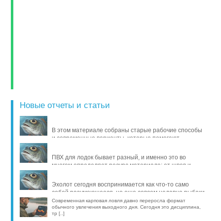
Новые отчеты и статьи
В этом материале собраны старые рабочие способы
и современные варианты, которые помогают
продлить жизнь уло [..]
ПВХ для лодок бывает разный, и именно это во
многом определяет ресурс материала: от швов и
стойкости к исти [..]
Эхолот сегодня воспринимается как что-то само
собой разумеющееся, но еще совсем недавно рыбаки
обходились б [..]
Современная карповая ловля давно переросла формат
обычного увлечения выходного дня. Сегодня это дисциплина,
тр [..]