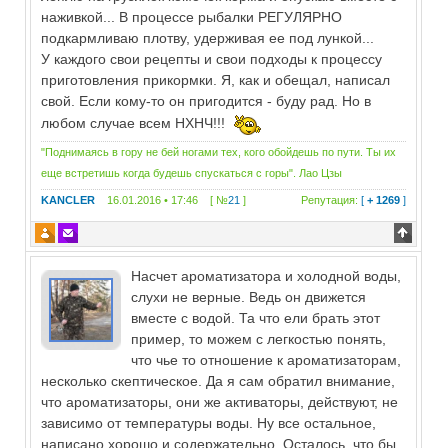
наживкой... В процессе рыбалки РЕГУЛЯРНО
подкармливаю плотву, удерживая ее под лункой...
У каждого свои рецепты и свои подходы к процессу
приготовления прикормки. Я, как и обещал, написал
свой. Если кому-то он пригодится - буду рад. Но в
любом случае всем НХНЧ!!!
"Поднимаясь в гору не бей ногами тех, кого обойдешь по пути. Ты их
еще встретишь когда будешь спускаться с горы". Лао Цзы
KANCLER
16.01.2016 • 17:46 [ №
21
]
Репутация:
[
+ 1269
]
Насчет ароматизатора и холодной воды,
слухи не верные. Ведь он движется
вместе с водой. Та что ели брать этот
пример, то можем с легкостью понять,
что чье то отношение к ароматизаторам,
несколько скептическое. Да я сам обратил внимание,
что ароматизаторы, они же активаторы, действуют, не
зависимо от температуры воды. Ну все остальное,
написано хорошо и содержательно. Осталось, что бы