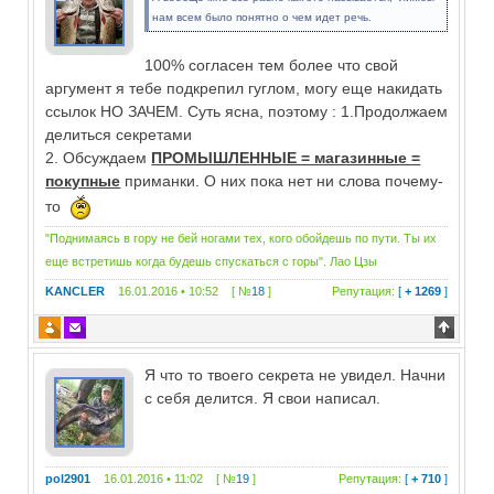
нам всем было понятно о чем идет речь.
100% согласен тем более что свой
аргумент я тебе подкрепил гуглом, могу еще накидать
ссылок НО ЗАЧЕМ. Суть ясна, поэтому : 1.Продолжаем
делиться секретами
2. Обсуждаем
ПРОМЫШЛЕННЫЕ = магазинные =
покупные
приманки. О них пока нет ни слова почему-
то
"Поднимаясь в гору не бей ногами тех, кого обойдешь по пути. Ты их
еще встретишь когда будешь спускаться с горы". Лао Цзы
KANCLER
16.01.2016 • 10:52 [ №
18
]
Репутация:
[
+ 1269
]
Я что то твоего секрета не увидел. Начни
с себя делится. Я свои написал.
pol2901
16.01.2016 • 11:02 [ №
19
]
Репутация:
[
+ 710
]