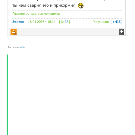
ты нам сварил его и прикормил.
Главное оставаться человеком!
Эхолот
16.01.2016 • 18:24 [ №
22
]
Репутация:
[
+ 415
]
Хостинг от
uCoz