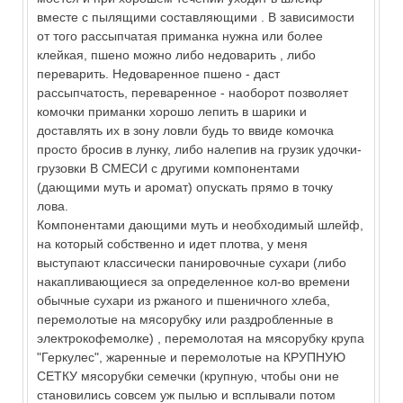
вместе с пылящими составляющими . В зависимости
от того рассыпчатая приманка нужна или более
клейкая, пшено можно либо недоварить , либо
переварить. Недоваренное пшено - даст
рассыпчатость, переваренное - наоборот позволяет
комочки приманки хорошо лепить в шарики и
доставлять их в зону ловли будь то ввиде комочка
просто бросив в лунку, либо налепив на грузик удочки-
грузовки В СМЕСИ с другими компонентами
(дающими муть и аромат) опускать прямо в точку
лова.
Компонентами дающими муть и необходимый шлейф,
на который собственно и идет плотва, у меня
выступают классически панировочные сухари (либо
накапливающиеся за определенное кол-во времени
обычные сухари из ржаного и пшеничного хлеба,
перемолотые на мясорубку или раздробленные в
электрокофемолке) , перемолотая на мясорубку крупа
"Геркулес", жаренные и перемолотые на КРУПНУЮ
СЕТКУ мясорубки семечки (крупную, чтобы они не
становились совсем уж пылью и всплывали потом