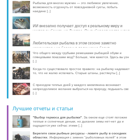
Рыбалка для многих мужчин — это любимое увлечение,
возможность отдохнуть от повседневной суеты, побыть
наедине [..]
ИИ внезапно получает доступ к реальному миру и
учится рыбачить на Днепре. Он выбирает место и вид
рыбы, про [..]
Любительская рыбалка в этом сезоне заметно
изменилась: на берег и в лодку чаще берут
компактные эхолоты, об [..]
Что общего между грубыми ремешками рыбацкой обуви и
глянцевыми показами мод? Больше, чем кажется. Здесь вы узн
[..]
Когда-то существовало простое правило: на рыбалку надевают
то, что не жалко испачкать. Старые штаны, растянуты [..]
С приходом теплых дней у каждого киевлянина возникает
непреодолимое желание выбраться на природу, подышать све
[..]
Лучшие отчеты и статьи
"Выбор термоса для рыбалки"
. За окном еще стоят погожие
теплые и солнечные деньки, но дыхание зимы нет-нет да и
ощущается уже сейчас этими [..]
Берегите свои рыбные ресурсы - ловите рыбу в соседних
областях
. Информация с зимних "рыболовных полей" в этом