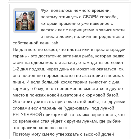
Фух, появилось немного времени,
поэтому отпишусь о СВОЕМ способе,
который применяю уже наверное с
десяток лет с вариациями в зависимости
от места ловли, наличия ингредиентов и
собственной лени :ah:
Ни для кого не секрет, что плотва или в простонародии
тарань - это достаточно активная рыба, которая редко
стоит на одном месте и зачастую там где ты ее ловил
1-2 дня подряд, через день ее может не оказаться, т.к.
она постоянно перемещается по акватории в поисках
пищи. И если большой косяк тарани вычистил с дна
кормовую базу, то он непременно сместится в другое
место в поисках новой акватории с кормовой базой.
Это стоит учитывать при ловле этой рыбы, т.е. другими
словами если тарань не "удерживать" под лункой
РЕГУЛЯРНОЙ прикормкой, то велика вероятность, что
со временем стая уйдет к другим лункам, где рыбаки
это правило хорошо знают.
Поэтому могу смело утверждать с высокой долей