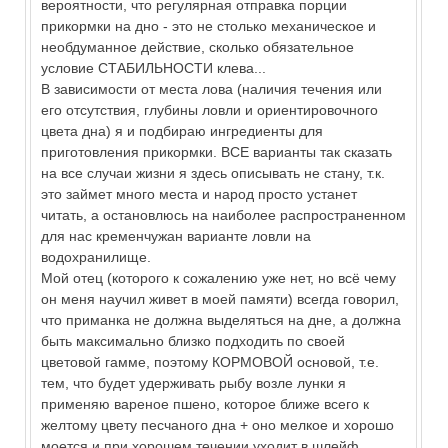
вероятности, что регулярная отправка порции
прикормки на дно - это не столько механическое и
необдуманное действие, сколько обязательное
условие СТАБИЛЬНОСТИ клева...
В зависимости от места лова (наличия течения или
его отсутствия, глубины ловли и ориентировочного
цвета дна) я и подбираю ингредиенты для
приготовления прикормки. ВСЕ варианты так сказать
на все случаи жизни я здесь описывать не стану, т.к.
это займет много места и народ просто устанет
читать, а остановлюсь на наиболее распространенном
для нас кременчужан варианте ловли на
водохранилище.
Мой отец (которого к сожалению уже нет, но всё чему
он меня научил живет в моей памяти) всегда говорил,
что приманка не должна выделяться на дне, а должна
быть максимально близко подходить по своей
цветовой гамме, поэтому КОРМОВОЙ основой, т.е.
тем, что будет удерживать рыбу возле лунки я
применяю вареное пшено, которое ближе всего к
желтому цвету песчаного дна + оно мелкое и хорошо
моется и при хорошем течении уходит в шлейф