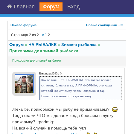
Главная
Форум
Вход
Начало форума
Новые сообщения
·
Страница
2
из
2
«
1
2
Форум
»
НА РЫБАЛКЕ
»
Зимняя рыбалка
»
Прикормки для зимней рыбалки
Прикормки для зимней рыбалки
Цитата
pol2901
(
)
Как по мне, : то ПРИМАНКА, это тот же воблер,
силикон, блесна и т.д. А ПРИКОРМКА, это каша
которой кормят рыбу, черви, опарышь и т.д.
Ничего синонимного я тут не вижу.
Жека т.е. прикормкой мы рыбу не приманиваем?
Тогда скажи ЧТО мы делаем когда бросаем в лунку
прикормку? :podmig:
На всякий случай в помощь тебе гугл