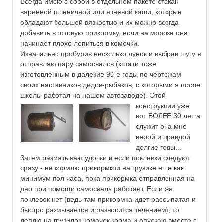
Всегда имею с собой в отдельном пакете стакан
варенной пшеничной или ячневой каши, которые
обладают большой вязкостью и их можно всегда
добавить в готовую прикормку, если на морозе она
начинает плохо лепиться в комочки.
Изначально пробурив несколько лунок и выбрав шугу я
отправляю пару самосвалов (кстати тоже
изготовленным в далекие 90-е годы по чертежам
своих наставников дедов-рыбаков, с которыми я после
школы работал на нашем автозаводе).
Этой
конструкции уже
вот БОЛЕЕ 30 лет а
служит она мне
верой и правдой
долгие годы...
Затем разматываю удочки и если поклевки следуют
сразу - не кормлю прикормкой на грузике еще как
минимум пол часа, пока прикормка отправленная на
дно при помощи самосвала работает. Если же
поклевок нет (ведь там прикормка идет рассыпатая и
быстро размывается и разносится течением), то
леплю на грузилок комочек корма и опускаю вместе с