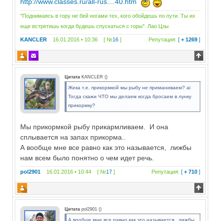
http://www.classes.ru/all-rus....40.htm
"Поднимаясь в гору не бей ногами тех, кого обойдешь по пути. Ты их
еще встретишь когда будешь спускаться с горы". Лао Цзы
KANCLER
16.01.2016 • 10:36 [ №
16
]
Репутация:
[
+ 1269
]
Цитата
KANCLER
(
)
Жека т.е. прикормкой мы рыбу не приманиваем? ai
Тогда скажи ЧТО мы делаем когда бросаем в лунку
прикормку?
Мы прикормкой рыбу прикармливаем. И она
сплывается на запах прикорма..
А вообще мне все равно как это называется, лижбы
нам всем было понятно о чем идет речь.
pol2901
16.01.2016 • 10:44 [ №
17
]
Репутация:
[
+ 710
]
Цитата
pol2901
(
)
А вообще мне все равно как это называется, лижбы