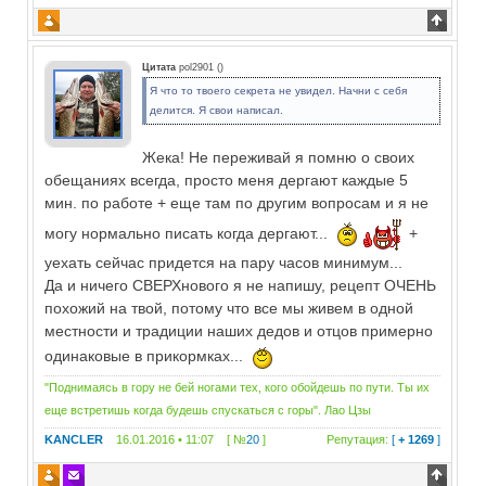
Цитата
pol2901
(
)
Я что то твоего секрета не увидел. Начни с себя
делится. Я свои написал.
Жека! Не переживай я помню о своих
обещаниях всегда, просто меня дергают каждые 5
мин. по работе + еще там по другим вопросам и я не
могу нормально писать когда дергают...
+
уехать сейчас придется на пару часов минимум...
Да и ничего СВЕРХнового я не напишу, рецепт ОЧЕНЬ
похожий на твой, потому что все мы живем в одной
местности и традиции наших дедов и отцов примерно
одинаковые в прикормках...
"Поднимаясь в гору не бей ногами тех, кого обойдешь по пути. Ты их
еще встретишь когда будешь спускаться с горы". Лао Цзы
KANCLER
16.01.2016 • 11:07 [ №
20
]
Репутация:
[
+ 1269
]