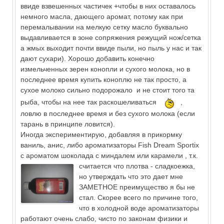
ввиде взвешенных частичек +чтобы в них оставалось
немного масла, дающего аромат, потому как при
перемалывании на мелкую сетку масло буквально
выдавливается в зоне сопряжения режущий нож/сетка
а жмых выходит почти ввиде пыли, но пыль у нас и так
дают сухари). Хорошо добавить конечно
измельченных зерен конопли и сухого молока, но в
последнее время купить коноплю не так просто, а
сухое молоко сильно подорожало и не стоит того та
рыба, чтобы на нее так раскошеливаться
,
ловлю в последнее время и без сухого молока (если
тарань в принципе ловится).
Иногда экспериментирую, добавляя в прикормку
ваниль, анис, либо ароматизаторы Fish Dream Sportix
c ароматом шоколада с миндалем или карамели
, т.к.
считается что плотва - сладкоежка,
но утверждать что это дает мне
ЗАМЕТНОЕ преимущество я бы не
стал. Скорее всего по причине того,
что в холодной воде ароматизаторы
работают очень слабо, чисто по законам физики и