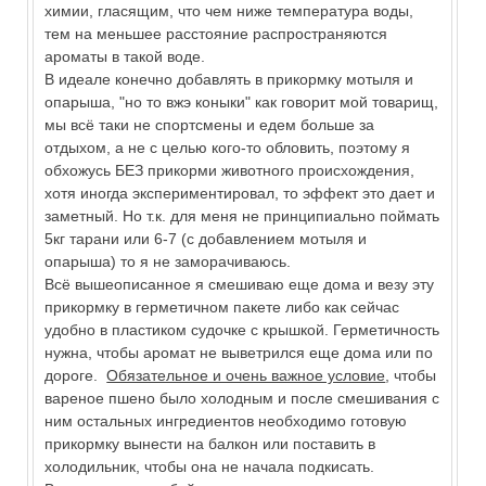
химии, гласящим, что чем ниже температура воды,
тем на меньшее расстояние распространяются
ароматы в такой воде.
В идеале конечно добавлять в прикормку мотыля и
опарыша, "но то вжэ коныки" как говорит мой товарищ,
мы всё таки не спортсмены и едем больше за
отдыхом, а не с целью кого-то обловить, поэтому я
обхожусь БЕЗ прикорми животного происхождения,
хотя иногда экспериментировал, то эффект это дает и
заметный. Но т.к. для меня не принципиально поймать
5кг тарани или 6-7 (с добавлением мотыля и
опарыша) то я не заморачиваюсь.
Всё вышеописанное я смешиваю еще дома и везу эту
прикормку в герметичном пакете либо как сейчас
удобно в пластиком судочке с крышкой. Герметичность
нужна, чтобы аромат не выветрился еще дома или по
дороге.
Обязательное и очень важное условие
, чтобы
вареное пшено было холодным и после смешивания с
ним остальных ингредиентов необходимо готовую
прикормку вынести на балкон или поставить в
холодильник, чтобы она не начала подкисать.