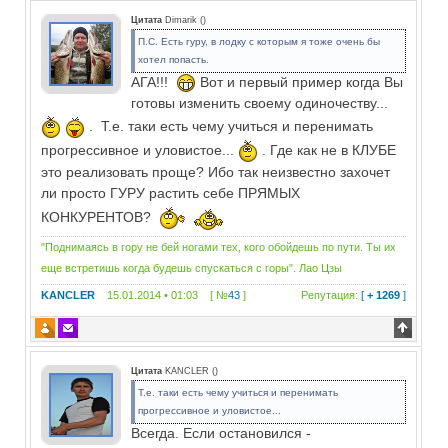
Цитата
Dimarik
(
)
П.С. Есть гуру, в лодку с которым я тоже очень бы
хотел попасть.
АГА!!!
Вот и первый пример когда Вы
готовы изменить своему одиночеству...
. Т.е. таки есть чему учиться и перенимать
прогрессивное и уловистое...
. Где как не в КЛУБЕ
это реализовать проще? Ибо так неизвестно захочет
ли просто ГУРУ растить себе ПРЯМЫХ
КОНКУРЕНТОВ?
"Поднимаясь в гору не бей ногами тех, кого обойдешь по пути. Ты их
еще встретишь когда будешь спускаться с горы". Лао Цзы
KANCLER
15.01.2014 • 01:03 [ №
43
]
Репутация:
[
+ 1269
]
Цитата
KANCLER
(
)
Т.е. таки есть чему учиться и перенимать
прогрессивное и уловистое...
Всегда. Если остановился -