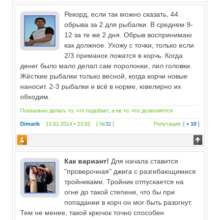
Рекорд, если так можно сказать, 44
обрыва за 2 для рыбалки. В среднем 9-
12 за те же 2 дня. Обрыв воспринимаю
как должное. Ухожу с точки, только если
2/3 приманок ложатся в корчь. Когда
денег было мало делал сам поролонки, лил головки.
Жёсткие рыбалки только весной, когда корчи новые
наносит. 2-3 рыбалки и всё в норме, ювелирно их
обходим.
Похвально делать то, что подобает, а не то, что дозволяется
Dimarik
13.01.2014 • 23:02 [ №
32
]
Репутация:
[
+ 10
]
Как вариант!
Для начала ставится
"проверочная" джига с разгибающимися
тройниками. Тройник отпускается на
огне до такой степени, что бы при
попадании в корч он мог быть разогнут.
Тем не менее, такой крючок точно способен