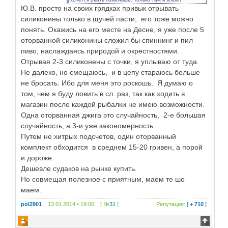
Ю.В. просто на своих грядках привык отрывать
похуже...
силиконины только в щучей пасти, его тоже можно
понять. Окажись на его месте на Десне, я уже после 5
оторванной силиконины сложил бы спиннинг и пил
пиво, наслаждаясь природой и окрестностями.
Отрывая 2-3 силиконены с точки, я уплываю от туда.
Не далеко, но смещаюсь, и в цепу стараюсь больше
не бросать. Ибо для меня это роскошь. Я думаю о
том, чем я буду ловить в сл. раз, так как ходить в
магазин после каждой рыбалки не имею возможности.
Одна оторванная джига это случайность, 2-е большая
случайность, а 3-и уже закономерность.
Путем не хитрых подсчетов, один оторванный
комплект обходится в среднем 15-20 гривен, а порой
и дороже.
Дешевле судаков на рынке купить.
Но совмещая полезное с приятным, маем те шо
маем.
pol2901
13.01.2014 • 19:00 [ №
31
]
Репутация:
[
+ 710
]