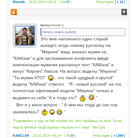
Dimarik
15.01.2014 • 00:11 [ №
38
]
Репутация:
[
+ 10
]
Цитата
Dimarik
(
)
Начать ловить рыбу))))
Это мне напомнило один старый
анекдот, когда новому русскому на
"Мерине" взад въехал мужик на
"КАМазе" и для заглаживания конфликта ввиде
компенсации мужичек распахнул тент "КАМаза" и
кинул "Кирпич" баксов. На вопрос водилы "Мерина" :
"Ты мужик КТО?
, что такой щедрый и крутой"
водила "КАМаза" ответил : "Я - новый русский" на что
полностью офигевший водила "Мерина" только и
выдавил из себя "А я тогда кто?
"
Вот и у меня вопрос : " А чем мы тогда до сих пор
занимались?
"
"Поднимаясь в гору не бей ногами тех, кого обойдешь по пути. Ты их
еще встретишь когда будешь спускаться с горы". Лао Цзы
KANCLER
15.01.2014 • 00:24 [ №
39
]
Репутация:
[
+ 1269
]