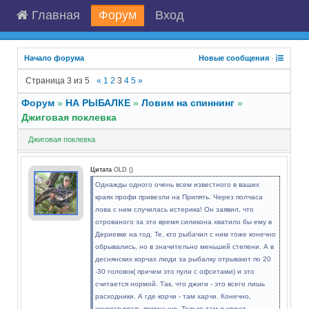
Главная
Форум
Вход
Начало форума
Новые сообщения
·
Страница
3
из
5
«
1
2
3
4
5
»
Форум
»
НА РЫБАЛКЕ
»
Ловим на спиннинг
»
Джиговая поклевка
Джиговая поклевка
Цитата
OLD
(
)
Однажды одного очень всем известного в ваших
краях профи привезли на Припять. Через полчаса
лова с ним случилась истерика! Он заявил, что
отрованого за это время силикона хватило бы ему в
Дериевке на год. Те, кто рыбачил с ним тоже конечно
обрывались, но в значительно меньшей степени. А в
деснянских корчах люди за рыбалку отрывают по 20
-30 головок( причем это пули с офсетами) и это
считается нормой. Так, что джиги - это всего лишь
расходники. А где корчи - там харчи. Конечно,
хочется рвать поменьше. Только там и клюет