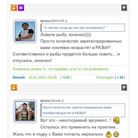
Цитата
KANCLER
(
)
" А чем мы тогда до сих пор занимались? "
Ловили рыбу, конечно))))
Просто количество зарегестрированных
вами поклёвок возрастёт в РАЗЫ!!!
Соответственно и рыбы придётся больше ловить... и
отпускать, конечно!
Похвально делать то, что подобает, а не то, что дозволяется
Dimarik
15.01.2014 • 00:28 [ №
40
]
Репутация:
[
+ 10
]
Цитата
Dimarik
(
)
Просто количество зарегестрированных вами
поклёвок возрастёт в РАЗЫ!!!
Вот это - неоспоримый аргумент...!
Осталось это применить на практике...
Жаль что в лодку с Вами попасть нереально