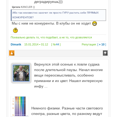
деградируешь)))
Цитата
KANCLER
(
)
Ибо так неизвестно захочет ли просто ГУРУ растить себе ПРЯМЫХ
КОНКУРЕНТОВ?
Мы с ним не конкуренты. В клубы он не ходит
Похвально делать то, что подобает, а не то, что дозволяется
Dimarik
15.01.2014 • 01:12 [ №
44
]
Репутация:
[
+ 10
]
Вернулся этой осенью к ловли судака
после длительной паузы. Начал многие
вещи переосмысливать, особенно
приманки и их цвет. Нашел интересную
инфу ...
Немного физики. Разные части светового
спектра, разные цвета, по разному ведут