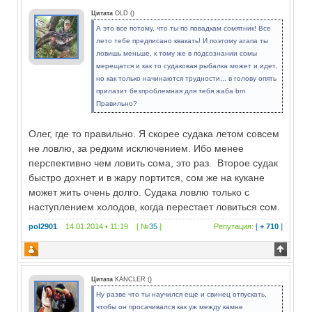
Цитата
OLD
(
)
А это все потому, что ты по повадкам сомятник! Все
лето тебе предписано квакать! И поэтому агапа ты
ловишь меньше, к тому же в подсознании сомы
мерещатся и как то судаковая рыбалка может и идет,
но как только начинаются трудности... в голову опять
прилазит безпроблемная для тебя жаба bm
Правильно?
Олег, где то правильно. Я скорее судака летом совсем
не ловлю, за редким исключением. Ибо менее
перспективно чем ловить сома, это раз. Второе судак
быстро дохнет и в жару портится, сом же на кукане
может жить очень долго. Судака ловлю только с
наступлением холодов, когда перестает ловиться сом.
pol2901
14.01.2014 • 11:19 [ №
35
]
Репутация:
[
+ 710
]
Цитата
KANCLER
(
)
Ну разве что ты научился еще и свинец отпускать,
чтобы он просачивался как уж между камне