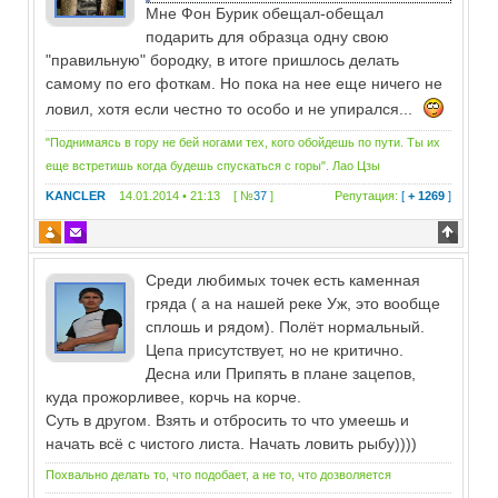
Мне Фон Бурик обещал-обещал
подарить для образца одну свою
"правильную" бородку, в итоге пришлось делать
самому по его фоткам. Но пока на нее еще ничего не
ловил, хотя если честно то особо и не упирался...
"Поднимаясь в гору не бей ногами тех, кого обойдешь по пути. Ты их
еще встретишь когда будешь спускаться с горы". Лао Цзы
KANCLER
14.01.2014 • 21:13 [ №
37
]
Репутация:
[
+ 1269
]
Среди любимых точек есть каменная
гряда ( а на нашей реке Уж, это вообще
сплошь и рядом). Полёт нормальный.
Цепа присутствует, но не критично.
Десна или Припять в плане зацепов,
куда прожорливее, корчь на корче.
Суть в другом. Взять и отбросить то что умеешь и
начать всё с чистого листа. Начать ловить рыбу))))
Похвально делать то, что подобает, а не то, что дозволяется