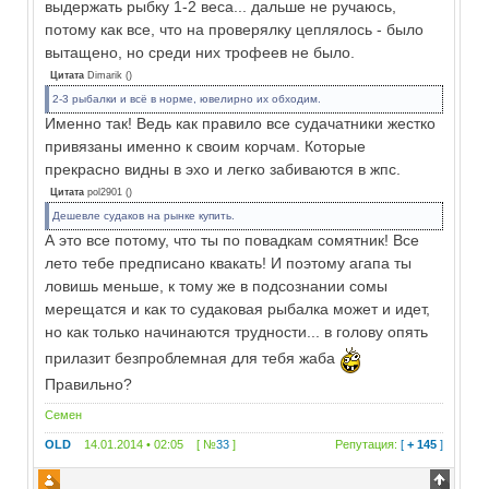
выдержать рыбку 1-2 веса... дальше не ручаюсь,
потому как все, что на проверялку цеплялось - было
вытащено, но среди них трофеев не было.
Цитата
Dimarik
(
)
2-3 рыбалки и всё в норме, ювелирно их обходим.
Именно так! Ведь как правило все судачатники жестко
привязаны именно к своим корчам. Которые
прекрасно видны в эхо и легко забиваются в жпс.
Цитата
pol2901
(
)
Дешевле судаков на рынке купить.
А это все потому, что ты по повадкам сомятник! Все
лето тебе предписано квакать! И поэтому агапа ты
ловишь меньше, к тому же в подсознании сомы
мерещатся и как то судаковая рыбалка может и идет,
но как только начинаются трудности... в голову опять
прилазит безпроблемная для тебя жаба
Правильно?
Семен
OLD
14.01.2014 • 02:05 [ №
33
]
Репутация:
[
+ 145
]