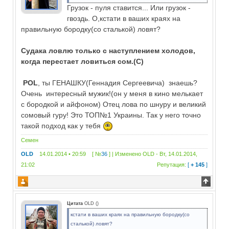
Грузок - пуля ставится... Или грузок -
гвоздь. О,кстати в ваших краях на
правильную бородку(со сталькой) ловят?
Судака ловлю только с наступлением холодов,
когда перестает ловиться сом.(С)
РОL
, ты ГЕНАШКУ(Геннадия Сергеевича) знаешь?
Очень интересный мужик!(он у меня в кино мелькает
с бородкой и айфоном) Отец лова по шнуру и великий
сомовый гуру! Это ТОП№1 Украины. Так у него точно
такой подход как у тебя
Семен
OLD
14.01.2014 • 20:59 [ №
36
] | Изменено
OLD
-
Вт, 14.01.2014,
21:02
Репутация:
[
+ 145
]
Цитата
OLD
(
)
кстати в ваших краях на правильную бородку(со
сталькой) ловят?