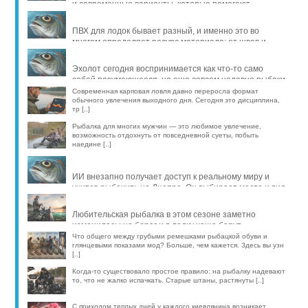
и современные варианты, которые помогают
продлить жизнь уло [..]
ПВХ для лодок бывает разный, и именно это во
многом определяет ресурс материала: от швов и
стойкости к исти [..]
Эхолот сегодня воспринимается как что-то само
собой разумеющееся, но еще совсем недавно рыбаки
обходились б [..]
Современная карповая ловля давно переросла формат
обычного увлечения выходного дня. Сегодня это дисциплина,
тр [..]
Рыбалка для многих мужчин — это любимое увлечение,
возможность отдохнуть от повседневной суеты, побыть
наедине [..]
ИИ внезапно получает доступ к реальному миру и
учится рыбачить на Днепре. Он выбирает место и вид
рыбы, про [..]
Любительская рыбалка в этом сезоне заметно
изменилась: на берег и в лодку чаще берут
компактные эхолоты, об [..]
Что общего между грубыми ремешками рыбацкой обуви и
глянцевыми показами мод? Больше, чем кажется. Здесь вы узн
[..]
Когда-то существовало простое правило: на рыбалку надевают
то, что не жалко испачкать. Старые штаны, растянуты [..]
С приходом теплых дней у каждого киевлянина возникает