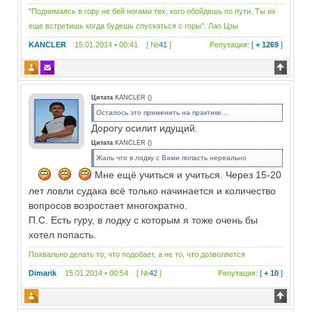
"Поднимаясь в гору не бей ногами тех, кого обойдешь по пути. Ты их
еще встретишь когда будешь спускаться с горы". Лао Цзы
KANCLER
15.01.2014 • 00:41 [ №
41
]
Репутация:
[
+ 1269
]
Цитата
KANCLER
(
)
Осталось это применить на практике...
Дорогу осилит идущий.
Цитата
KANCLER
(
)
Жаль что в лодку с Вами попасть нереально
Мне ещё учиться и учиться. Через 15-20
лет ловли судака всё только начинается и количество
вопросов возростает многократно.
П.С. Есть гуру, в лодку с которым я тоже очень бы
хотел попасть.
Похвально делать то, что подобает, а не то, что дозволяется
Dimarik
15.01.2014 • 00:54 [ №
42
]
Репутация:
[
+ 10
]