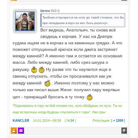
Цитата
OLD
(
)
Тройник отпускается на огне до такой степени, что бы
при попадании в корч он мог быть разогнут.
Вот видишь, Анатольич, ты снова всё
сводишь к корчам. У нас на Днепре
судака ищем не в корчах а на каменных грядах. А что
поможет отпущенный крючок если джига застрянет
между камней? А именно там и остается их основная
масса. Либо между камней, либо срез шнура о
ракушку.
Ну разве что ты научился еще и
свинец отпускать, чтобы он просачивался как уж
между камней
. Именно поэтому у нас можно
только как писал выше Женя: получил пару мертвых
цеп - прекращай бросать в ту точку.
"Поднимаясь в гору не бей ногами тех, кого обойдешь по пути. Ты их
еще встретишь когда будешь спускаться с горы". Лао Цзы
KANCLER
14.01.2014 • 09:39 [ №
34
]
Репутация:
[
+ 1269
]