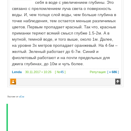
себя в воде с увеличением глубины. Это
связано с преломлением луча света о поверхность
воды. И, чем толще слой воды, чем больше глубина в
точке наблюдения, тем остается меньше различимых
цветов. Первым пропадает красный. Так что, красные
приманки теряют всякий смысл глубже 1.5-2м. А в
мутной, темной воде, и того выше, около 1м. Далее,
на уровне 3х метров пропадает оранжевый. На 4-5м –
желтый. Зеленый работает до 6-7м. Синий и
фиолетовый работают и на почти предельных для
джига глубинах, до 10м и чуть более.
Lenda
30.11.2017 • 10:26 [ №
45
]
Репутация:
[
+ 686
]
Хостинг от
uCoz