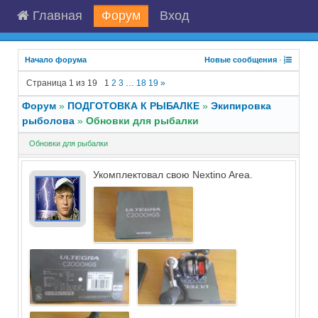
Главная
Форум
Вход
Начало форума
Новые сообщения
·
Страница
1
из
19
1
2
3
…
18
19
»
Форум
»
ПОДГОТОВКА К РЫБАЛКЕ
»
Экипировка
рыболова
»
Обновки для рыбалки
Обновки для рыбалки
Укомплектовал свою Nextino Area.