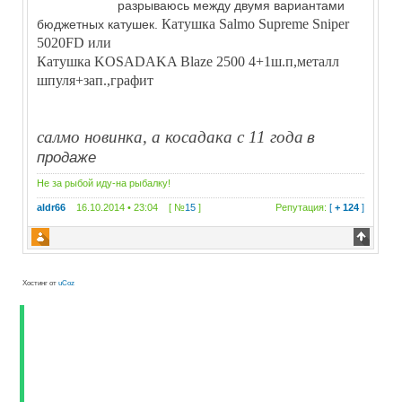
разрываюсь между двумя вариантами
Катушка Salmo Supreme Sniper
бюджетных катушек.
5020FD или
Катушка KOSADAKA Blaze 2500 4+1ш.п,металл
шпуля+зап.,графит
салмо новинка, а косадака с 11 года
в
продаже
Не за рыбой иду-на рыбалку!
aldr66
16.10.2014 • 23:04 [ №
15
]
Репутация:
[
+ 124
]
Хостинг от
uCoz