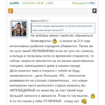
pol2901
23.09.2014 • 08:48 [ №
8
]
Репутация:
[
+ 710
]
Цитата
pol2901
(
)
А зачем людям одинаковые несколько воблеров или
пара одинаковых катушек?!
Ну воблера имеют свойство обрываться
безвозвратно
, а катухи за 3-4 года
интенсивных рыбалок порядком убиваются. Палки же
по сути своей НЕУБИВАЕМЫ если их тупо не сломать,
а кольца и тюльпаны если со временем стираются, то
сейчас запросто меняются на не менее качественные
спецами, имеющимися даже в нашем городе.
Дело конечно твоё и спорить с тобой не буду,
привязанность - дело большое, НО... технологии
развиваются на столько стремительно , что новые
материалы часто вытесняют старые казалось бы
НЕПОБЕДИМЫЕ по качеству за счет своей еще
большей легкости и звонкости. Я как-то так мыслю.
А то что палка у тебя ОТЛИЧНАЯ - спору нет
.