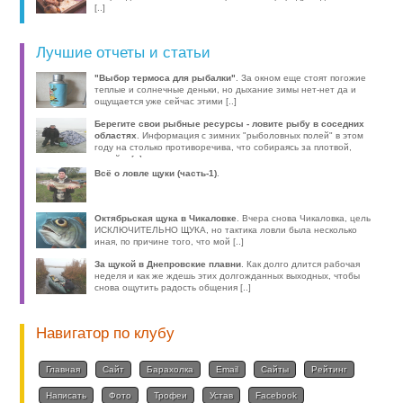
[..]
Лучшие отчеты и статьи
"Выбор термоса для рыбалки"
. За окном еще стоят погожие
теплые и солнечные деньки, но дыхание зимы нет-нет да и
ощущается уже сейчас этими [..]
Берегите свои рыбные ресурсы - ловите рыбу в соседних
областях
. Информация с зимних "рыболовных полей" в этом
году на столько противоречива, что собираясь за плотвой,
волей-н [..]
Всё о ловле щуки (часть-1)
.
Октябрьская щука в Чикаловке
. Вчера снова Чикаловка, цель
ИСКЛЮЧИТЕЛЬНО ЩУКА, но тактика ловли была несколько
иная, по причине того, что мой [..]
За щукой в Днепровские плавни
. Как долго длится рабочая
неделя и как же ждешь этих долгожданных выходных, чтобы
снова ощутить радость общения [..]
Навигатор по клубу
Главная
Сайт
Барахолка
Email
Сайты
Рейтинг
Написать
Фото
Трофеи
Устав
Facebook