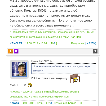
P.S.2 А вообще считаю что есть смысл в такой рубрике
указывать и интернет-магазин, где приобретаем
обновки. Коль мы КЛУБ, то думаю инфа об
адекватном продавце по приемлимым ценам может
быть полезна одноклубникам. Но это понятное дело
не обязаловка а всего лишь пожелание...
"Поднимаясь в гору не бей ногами тех, кого обойдешь по пути. Ты их
еще встретишь когда будешь спускаться с горы". Лао Цзы
KANCLER
19.08.2014 • 18:24 [ №
2
]
Репутация:
[
+ 1269
]
Цитата
KANCLER
(
)
"Это же сколько рыбы можно купить продав такую
катушку?"
200 кг. ответ на задачку!
Уже 199 кг.
Рыбалка – сложная наука, в которой невозможно достичь
совершенства. К этому можно лишь стремиться.
Korotia
20.08.2014 • 12:02 [ №
3
] | Изменено
Korotia
-
Ср,