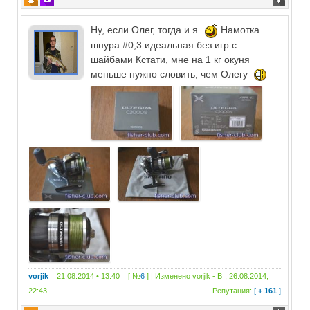
Ну, если Олег, тогда и я
Намотка
шнура #0,3 идеальная без игр с
шайбами Кстати, мне на 1 кг окуня
меньше нужно словить, чем Олегу
vorjik
21.08.2014 • 13:40 [ №
6
] | Изменено
vorjik
-
Вт, 26.08.2014,
22:43
Репутация:
[
+ 161
]