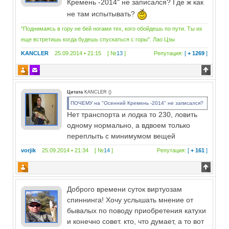
Кремень -2014" не записался? Где ж как
не там испытывать?
"Поднимаясь в гору не бей ногами тех, кого обойдешь по пути. Ты их
еще встретишь когда будешь спускаться с горы". Лао Цзы
KANCLER
25.09.2014 • 21:15 [ №
13
]
Репутация:
[
+ 1269
]
Цитата
KANCLER
(
)
ПОЧЕМУ на "Осенний Кремень -2014" не записался?
Нет транспорта и лодка то 230, ловить
одному нормально, а вдвоем только
переплыть с минимумом вещей
vorjik
25.09.2014 • 21:34 [ №
14
]
Репутация:
[
+ 161
]
Доброго времени суток виртуозам
спиннинга! Хочу услышать мнение от
бывалых по поводу приобретения катухи
и конечно совет. кто, что думает, а то вот