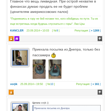
Главное что вещь ликвидная. При острой нехватке в
финансах думаю продать ее не будет проблем
(ценителям америкосовских палок)
"Поднимаясь в гору не бей ногами тех, кого обойдешь по пути. Ты их
еще встретишь когда будешь спускаться с горы". Лао Цзы
KANCLER
23.09.2014 • 10:03 [ №
9
]
Репутация:
[
+ 1269
]
Приехала посылка из Днепра, только без
пассажира
vorjik
25.09.2014 • 19:50 [ №
10
]
Репутация:
[
+ 161
]
Цитата
vorjik
(
)
Приехала посылка из Днепра