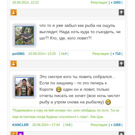
20.08.2014, 12:10
Репутация:
[
+ 1093
]
что то я уже забыл как рыба на ощупь
выглядит. Нада хоть куда то съездить, чи
шо?! Кто, где, кого ловит?!
pol2901
20.08.2014 • 13:25 [ №
4
]
Репутация:
[
+ 710
]
Это смотря кого ты ловить собрался...
Если по хищнику - то это теперь к
Короте
один он и ловит, только
отчеты писать не хочет (всю ночь чистит
рыбу а утром снова на рыбалку)
"Поднимаясь в гору не бей ногами тех, кого обойдешь по пути. Ты их
еще встретишь когда будешь спускаться с горы". Лао Цзы
KANCLER
20.08.2014 • 17:44 [ №
5
]
Репутация:
[
+ 1269
]