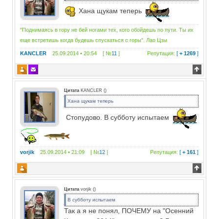
Хана щукам теперь
"Поднимаясь в гору не бей ногами тех, кого обойдешь по пути. Ты их
еще встретишь когда будешь спускаться с горы". Лао Цзы
KANCLER
25.09.2014 • 20:54 [ №
11
]
Репутация:
[
+ 1269
]
Цитата
KANCLER
(
)
Хана щукам теперь
Стопудово. В субботу испытаем
vorjik
25.09.2014 • 21:09 [ №
12
]
Репутация:
[
+ 161
]
Цитата
vorjik
(
)
В субботу испытаем
Так а я не понял, ПОЧЕМУ на "Осенний