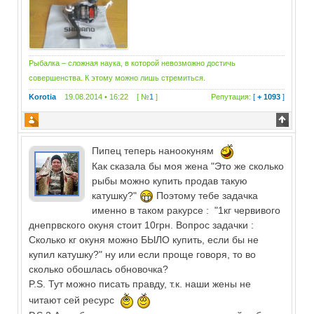
Рыбалка – сложная наука, в которой невозможно достичь
совершенства. К этому можно лишь стремиться.
Korotia
19.08.2014 • 16:22 [ №
1
]
Репутация:
[
+ 1093
]
Пипец теперь наноокуням
Как сказала бы моя жена "Это же сколько
рыбы можно купить продав такую
катушку?"
Поэтому тебе задачка
именно в таком ракурсе : "1кг червивого
днепрвского окуня стоит 10грн. Вопрос задачки :
Сколько кг окуня можно БЫЛО купить, если бы не
купил катушку?" ну или если проще говоря, то во
сколько обошлась обновочка?
P.S. Тут можно писать правду, т.к. наши жены не
читают сей ресурс