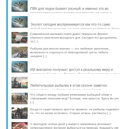
продлить жизнь уло [..]
ПВХ для лодок бывает разный, и именно это во
многом определяет ресурс материала: от швов и
стойкости к исти [..]
Эхолот сегодня воспринимается как что-то само
собой разумеющееся, но еще совсем недавно рыбаки
обходились б [..]
Современная карповая ловля давно переросла формат
обычного увлечения выходного дня. Сегодня это дисциплина,
тр [..]
Рыбалка для многих мужчин — это любимое увлечение,
возможность отдохнуть от повседневной суеты, побыть
наедине [..]
ИИ внезапно получает доступ к реальному миру и
учится рыбачить на Днепре. Он выбирает место и вид
рыбы, про [..]
Любительская рыбалка в этом сезоне заметно
изменилась: на берег и в лодку чаще берут
компактные эхолоты, об [..]
Что общего между грубыми ремешками рыбацкой обуви и
глянцевыми показами мод? Больше, чем кажется. Здесь вы узн
[..]
Когда-то существовало простое правило: на рыбалку надевают
то, что не жалко испачкать. Старые штаны, растянуты [..]
С приходом теплых дней у каждого киевлянина возникает
непреодолимое желание выбраться на природу, подышать све