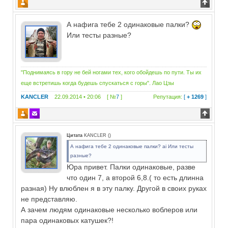
А нафига тебе 2 одинаковые палки?
Или тесты разные?
"Поднимаясь в гору не бей ногами тех, кого обойдешь по пути. Ты их
еще встретишь когда будешь спускаться с горы". Лао Цзы
KANCLER
22.09.2014 • 20:06 [ №
7
]
Репутация:
[
+ 1269
]
Цитата
KANCLER
(
)
А нафига тебе 2 одинаковые палки? ai Или тесты
разные?
Юра привет. Палки одинаковые, разве
что один 7, а второй 6,8.( то есть длинна
разная) Ну влюблен я в эту палку. Другой в своих руках
не представляю.
А зачем людям одинаковые несколько воблеров или
пара одинаковых катушек?!