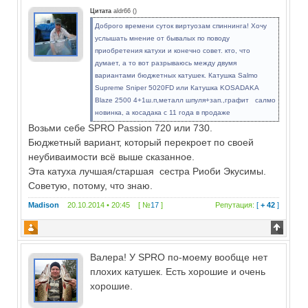
Цитата
aldr66
(
)
Доброго времени суток виртуозам спиннинга! Хочу
услышать мнение от бывалых по поводу
приобретения катухи и конечно совет. кто, что
думает, а то вот разрываюсь между двумя
вариантами бюджетных катушек. Катушка Salmo
Supreme Sniper 5020FD или Катушка KOSADAKA
Blaze 2500 4+1ш.п,металл шпуля+зап.,графит салмо
новинка, а косадака с 11 года в продаже
Возьми себе SPRO Passion 720 или 730.
Бюджетный вариант, который перекроет по своей
неубиваимости всё выше сказанное.
Эта катуха лучшая/старшая сестра Риоби Экусимы.
Советую, потому, что знаю.
Madison
20.10.2014 • 20:45 [ №
17
]
Репутация:
[
+ 42
]
Валера! У SPRO по-моему вообще нет
плохих катушек. Есть хорошие и очень
хорошие.