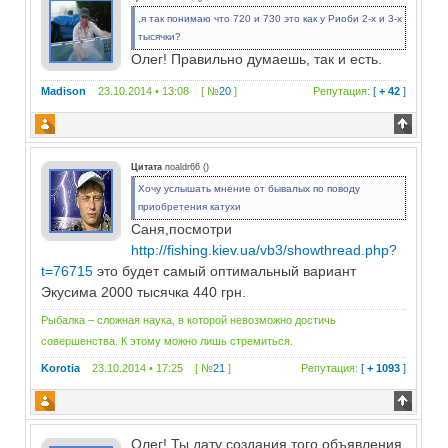
,я так понимаю что 720 и 730 это как у Риоби 2-х и 3-х
тысячки?
Олег! Правильно думаешь, так и есть.
Madison
23.10.2014 • 13:08 [ №
20
]
Репутация:
[
+ 42
]
Цитата
поaldr66
(
)
Хочу услышать мнение от бывалых по поводу
приобретения катухи
Саня,посмотри
http://fishing.kiev.ua/vb3/showthread.php?
t=76715
это будет самый оптимальный вариант
Экусима 2000 тысячка 440 грн.
Рыбалка – сложная наука, в которой невозможно достичь
совершенства. К этому можно лишь стремиться.
Korotia
23.10.2014 • 17:25 [ №
21
]
Репутация:
[
+ 1093
]
Олег! Ты дату создания того объявления