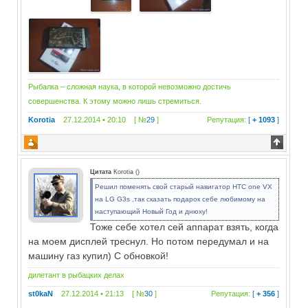
Рыбалка – сложная наука, в которой невозможно достичь
совершенства. К этому можно лишь стремиться.
Korotia
27.12.2014 • 20:10 [ №
29
]
Репутация:
[
+ 1093
]
Цитата
Korotia
(
)
Решил поменять свой старый навигатор HTC one VX
на LG G3s ,так сказать подарок себе любимому на
наступающий Новый Год и днюху!
Тоже себе хотел сей аппарат взять, когда
на моем дисплей треснул. Но потом передумал и на
машину газ купил) С обновкой!
дилетант в рыбацких делах
st0kaN
27.12.2014 • 21:13 [ №
30
]
Репутация:
[
+ 356
]