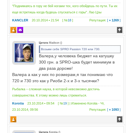
"Поднимаясь в гору не бей ногами тех, кого обойдешь по пути. Ты их
еще встретишь когда будешь спускаться с горы". Лао Цзы
KANCLER
20.10.2014 • 21:54 [ №
18
]
Репутация:
[
+ 1269
]
Цитата
Madison
(
)
Возьми себе SPRO Passion 720 или 730.
Валера,у человека бюджет на катушку
300 грн. а SPRO-шка будет минимум в
два раза дороже!
Валера а как у них по розмерам,я так понимаю что
720 и 730 это как у Риоби 2-х и 3-х тысячки?
Рыбалка – сложная наука, в которой невозможно достичь
совершенства. К этому можно лишь стремиться.
Korotia
23.10.2014 • 09:54 [ №
19
] | Изменено
Korotia
-
Чт,
23.10.2014, 09:56
Репутация:
[
+ 1093
]
Цитата
Korotia
(
)