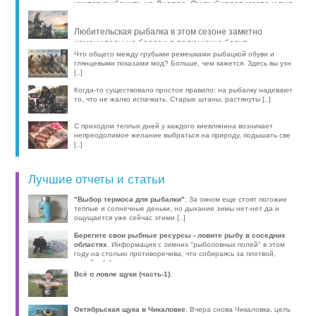
учится рыбачить на Днепре. Он выбирает место и вид
рыбы, про [..]
Любительская рыбалка в этом сезоне заметно
изменилась: на берег и в лодку чаще берут
компактные эхолоты, об [..]
Что общего между грубыми ремешками рыбацкой обуви и
глянцевыми показами мод? Больше, чем кажется. Здесь вы узн
[..]
Когда-то существовало простое правило: на рыбалку надевают
то, что не жалко испачкать. Старые штаны, растянуты [..]
С приходом теплых дней у каждого киевлянина возникает
непреодолимое желание выбраться на природу, подышать све
[..]
Лучшие отчеты и статьи
"Выбор термоса для рыбалки"
. За окном еще стоят погожие
теплые и солнечные деньки, но дыхание зимы нет-нет да и
ощущается уже сейчас этими [..]
Берегите свои рыбные ресурсы - ловите рыбу в соседних
областях
. Информация с зимних "рыболовных полей" в этом
году на столько противоречива, что собираясь за плотвой,
волей-н [..]
Всё о ловле щуки (часть-1)
.
Октябрьская щука в Чикаловке
. Вчера снова Чикаловка, цель