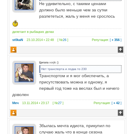
Не удивительно, с такими ценами
должно было меньше чем за сутки
разлететься, жаль у меня не срослось
дилетант в рыбацких делах
st0kaN
23.10.2014 • 22:48 [ №
26
]
Репутация:
[
+ 356
]
Цитата
vorjik
(
)
Нет транспорта и лодка то 230
Транспортом и я мог обиспечить, а
присутствовать можна и одному, я
первый год тоже на веслах был и ничего
доволен
Меч
13.11.2014 • 23:17 [ №
27
]
Репутация:
[
+ 42
]
Збылась мечта идиота, прикупил по
случаю жаль что в конце сезона