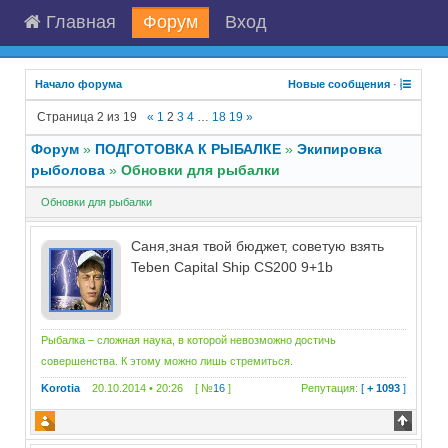
Главная
Форум
Вход
Начало форума
Новые сообщения
·
Страница
2
из
19
«
1
2
3
4
…
18
19
»
Форум
»
ПОДГОТОВКА К РЫБАЛКЕ
»
Экипировка
рыболова
»
Обновки для рыбалки
Обновки для рыбалки
Саня,зная твой бюджет, советую взять
Teben Capital Ship CS200 9+1b
Рыбалка – сложная наука, в которой невозможно достичь
совершенства. К этому можно лишь стремиться.
Korotia
20.10.2014 • 20:26 [ №
16
]
Репутация:
[
+ 1093
]