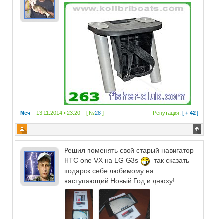
Меч
13.11.2014 • 23:20 [ №
28
]
Репутация:
[
+ 42
]
Решил поменять свой старый навигатор
HTC one VX на LG G3s
,так сказать
подарок себе любимому на
наступающий Новый Год и днюху!