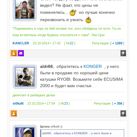
видел? Не факт, что цены не
поменялись...
но лучше конечно
перезвонить и узнать.
"Поднимаясь в гору не бей ногами тех, кого обойдешь по пути. Ты их
еще встретишь когда будешь спускаться с горы". Лао Цзы
KANCLER
23.10.2014 • 17:42 [ №
22
]
Репутация:
[
+ 1269
]
aldr66
, обратитесь к
KONGER
, у него
были в продаже по хорошей цене
катушки RYOBI. Возьмите себе ECUSIMA
2000 и будет вам счастье.
дилетант в рыбацких делах
st0kaN
23.10.2014 • 17:54 [ №
23
]
Репутация:
[
+ 356
]
Цитата
st0kaN
(
)
aldr66, обратитесь к KONGER , у него были в