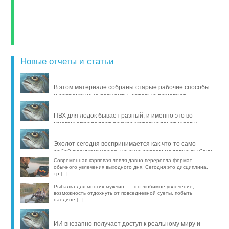
Новые отчеты и статьи
В этом материале собраны старые рабочие способы
и современные варианты, которые помогают
продлить жизнь уло [..]
ПВХ для лодок бывает разный, и именно это во
многом определяет ресурс материала: от швов и
стойкости к исти [..]
Эхолот сегодня воспринимается как что-то само
собой разумеющееся, но еще совсем недавно рыбаки
обходились б [..]
Современная карповая ловля давно переросла формат
обычного увлечения выходного дня. Сегодня это дисциплина,
тр [..]
Рыбалка для многих мужчин — это любимое увлечение,
возможность отдохнуть от повседневной суеты, побыть
наедине [..]
ИИ внезапно получает доступ к реальному миру и