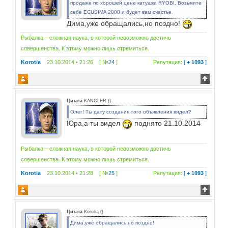
продаже по хорошей цене катушки RYOBI. Возьмите
себе ECUSIMA 2000 и будет вам счастье.
Дима,уже обращались,но поздно!
Рыбалка – сложная наука, в которой невозможно достичь
совершенства. К этому можно лишь стремиться.
Korotia
23.10.2014 • 21:26 [ №
24
]
Репутация:
[
+ 1093
]
Цитата
KANCLER
(
)
Олег! Ты дату создания того объявления видел?
Юра,а ты видел
поднято 21.10.2014
Рыбалка – сложная наука, в которой невозможно достичь
совершенства. К этому можно лишь стремиться.
Korotia
23.10.2014 • 21:28 [ №
25
]
Репутация:
[
+ 1093
]
Цитата
Korotia
(
)
Дима,уже обращались,но поздно!