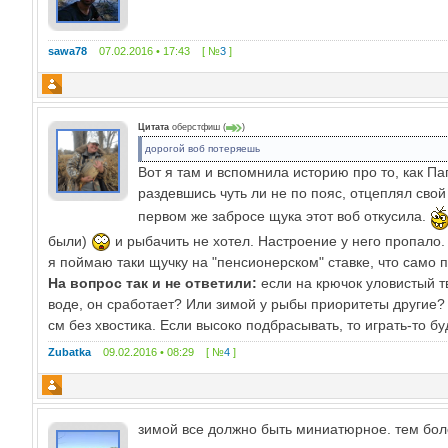
sawa78
07.02.2016 • 17:43 [ №
3
]
Цитата
оберстфиш
(
)
дорогой воб потеряешь
Вот я там и вспомнила историю про то, как П
раздевшись чуть ли не по пояс, отцеплял свой
первом же забросе щука этот воб откусила.
были)
и рыбачить не хотел. Настроение у него пропало. 
я поймаю таки щучку на "пенсионерском" ставке, что само п
На вопрос так и не ответили:
если на крючок уловистый т
воде, он сработает? Или зимой у рыбы приоритеты другие? 
см без хвостика. Если высоко подбрасывать, то играть-то бу
Zubatka
09.02.2016 • 08:29 [ №
4
]
зимой все должно быть миниатюрное. тем боле