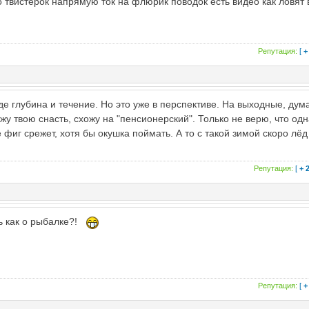
о твистерок напрямую ток на флюрик поводок есть видео как ловят 
Репутация:
[
+
где глубина и течение. Но это уже в перспективе. На выходные, дум
яжу твою снасть, схожу на "пенсионерский". Только не верю, что од
 фиг срежет, хотя бы окушка поймать. А то с такой зимой скоро лёд
Репутация:
[
+ 
ть как о рыбалке?!
Репутация:
[
+