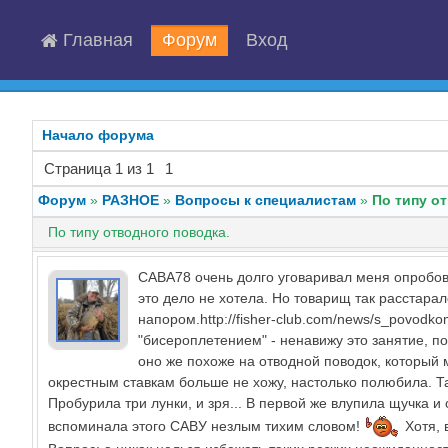
Главная
Форум
Вход
Начало форума
Страница
1
из
1
1
Форум
»
РАЗНОЕ
»
Вопросы к специалистам
»
По типу о
По типу отводного поводка.
САВА78 очень долго уговаривал меня опробоват
это дело не хотела. Но товарищ так расстарал
напором.http://fisher-club.com/news/s_povod
"бисероплетением" - ненавижу это занятие, по
оно же похоже на отводной поводок, который м
окрестным ставкам больше не хожу, настолько полюбила. Так
Пробурила три лунки, и зря... В первой же влупила щучка и
вспоминала этого САВУ незлым тихим словом!
Хотя, 