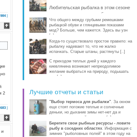
рыбы, про [..]
Любительская рыбалка в этом сезоне
заметно изменилась: на берег и в
 984
]
лодку чаще берут компактные
Что общего между грубыми ремешками
рыбацкой обуви и глянцевыми показами
эхолоты, об [..]
мод? Больше, чем кажется. Здесь вы узн
[..]
Когда-то существовало простое правило: на
рыбалку надевают то, что не жалко
испачкать. Старые штаны, растянуты [..]
С приходом теплых дней у каждого
дке
киевлянина возникает непреодолимое
желание выбраться на природу, подышать
дно
све [..]
й
Лучшие отчеты и статьи
м 2
"Выбор термоса для рыбалки"
. За окном
еще стоят погожие теплые и солнечные
2683
]
деньки, но дыхание зимы нет-нет да и
ощущается уже сейчас этими [..]
Берегите свои рыбные ресурсы - ловите
рыбу в соседних областях
. Информация с
 и
зимних "рыболовных полей" в этом году на