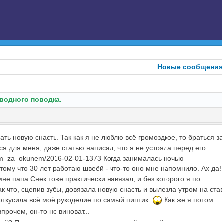
Новые сообщени
тводного поводка.
ь новую снасть. Так как я не люблю всё громоздкое, то браться з
ся для меня, даже статью написал, что я не устояла перед его
kom_za_okunem/2016-02-01-1373 Когда занималась ночью
тому что 30 лет работаю швеёй - что-то оно мне напомнило. Ах да!
не папа Снек тоже практически навязал, и без которого я по
 что, сцепив зубы, довязала новую снасть и вылезла утром на ста
 откусила всё моё рукоделие по самый пиптик.
Как же я потом
впрочем, он-то не виноват...