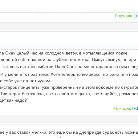
Репутация:
[
+
апа Снек целый час на холодном ветру, в мотыляющейся лодке,
 дорогой воб от коряги на глубине полметра. Вынуть вынул, но при
Так весь остаток рыбалки Папа Снек на меня таращился (мы в ло
И у меня в тот раз тоже. Хотя теперь точно знаю, что рано или поз
о себе уже станет чудом.
вистерок прицепить, уже проверенный на этом водоёме по открыто
Твистерок без запаха, светло-жёлтого цвета, светящийся, размеро
дет как надо?
Репутация:
[
+ 
е у вас ставок мелкий. это еще бы на днепре где судак есть можна