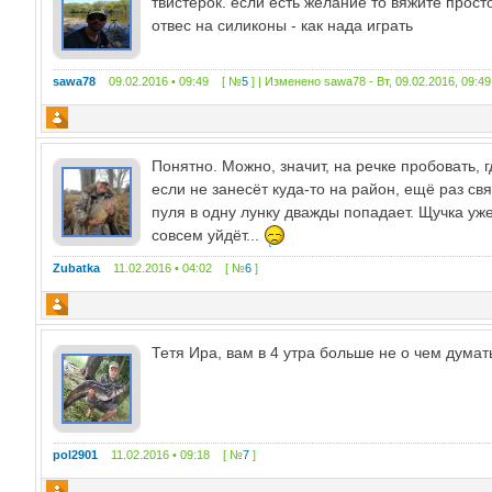
твистерок. если есть желание то вяжите прост
отвес на силиконы - как нада играть
sawa78
09.02.2016 • 09:49 [ №
5
] | Изменено
sawa78
-
Вт, 09.02.2016, 09:49
Понятно. Можно, значит, на речке пробовать, 
если не занесёт куда-то на район, ещё раз св
пуля в одну лунку дважды попадает. Щучка уже
совсем уйдёт...
Zubatka
11.02.2016 • 04:02 [ №
6
]
Тетя Ира, вам в 4 утра больше не о чем дума
pol2901
11.02.2016 • 09:18 [ №
7
]