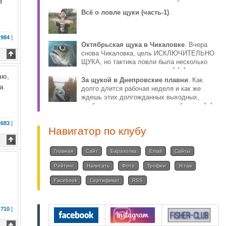
в
столько противоречива, что собираясь за
плотвой, волей-н [..]
Всё о ловле щуки (часть-1)
.
 984
]
Октябрьская щука в Чикаловке
. Вчера
снова Чикаловка, цель ИСКЛЮЧИТЕЛЬНО
ЩУКА, но тактика ловли была несколько
иная, по причине того, что мой [..]
аю,
За щукой в Днепровские плавни
. Как
на
долго длится рабочая неделя и как же
ждешь этих долгожданных выходных,
чтобы снова ощутить радость общения [..]
2683
]
Навигатор по клубу
Главная
Сайт
Барахолка
Email
Сайты
Рейтинг
Написать
Фото
Трофеи
Устав
Facebook
Сертификат
RSS
 710
]