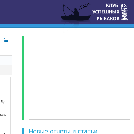
«Гость
я
·
а
 Да
вок.
Новые отчеты и статьи