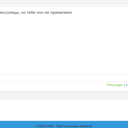
 бессоницы, но тебе оно не приемлемо.
Репутация:
[
+
© 2014-2026 Клуб успешных рыбаков