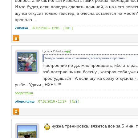
Вопрос: а никак нельзя избежать таких резких неожиданно
И что будет, если поводок сделать длинней, а на него пове
щучка откусит только твистер, а блесна останется на месте?
пропало...
Zubatka
07.02.2016 • 12:01 [ №
1
]
Цитата
Zubatka
(
)
Теперь снова всю ночь вязать, а настроение пропало...
Настроение не должно пропадать, ибо это рас
воб потеряешь или блесну , которая себя уже с
простудишься ! А если щучка сразу откусила -
рыбе . Удачи , НХНЧ !!!
оберстфиш
оберстфиш
07.02.2016 • 12:27 [ №
2
]
нужна тренировка. вяжетса все за 5 мин. 