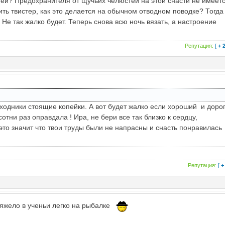
стей? Предохранителя от щучьих челюстей на этой снасти не имеет
сить твистер, как это делается на обычном отводном поводке? Тогда
 Не так жалко будет. Теперь снова всю ночь вязать, а настроение
Репутация:
[
+ 
ходники стоящие копейки. А вот будет жалко если хороший и доро
отни раз оправдала ! Ира, не бери все так близко к сердцу,
 это значит что твои труды были не напрасны и снасть понравилась
Репутация:
[
+
тяжело в ученьи легко на рыбалке