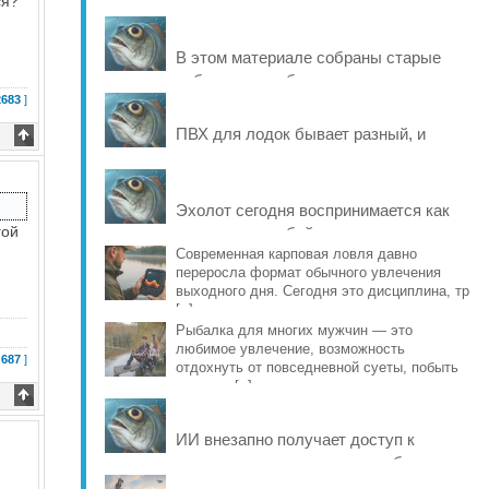
ся?
В этом материале собраны старые
рабочие способы и современные
2683
]
варианты, которые помогают продлить
жизнь уло [..]
ПВХ для лодок бывает разный, и
именно это во многом определяет
ресурс материала: от швов и
стойкости к исти [..]
Эхолот сегодня воспринимается как
гой
что-то само собой разумеющееся, но
еще совсем недавно рыбаки
Современная карповая ловля давно
переросла формат обычного увлечения
обходились б [..]
выходного дня. Сегодня это дисциплина, тр
[..]
Рыбалка для многих мужчин — это
любимое увлечение, возможность
 687
]
отдохнуть от повседневной суеты, побыть
наедине [..]
ИИ внезапно получает доступ к
реальному миру и учится рыбачить на
Днепре. Он выбирает место и вид