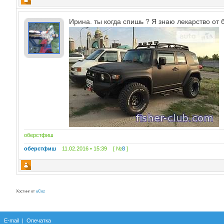
Ирина. ты когда спишь ? Я знаю лекарство от
оберстфиш
оберстфиш
11.02.2016 • 15:39 [ №
8
]
Хостинг от
uCoz
E-mail
|
Опечатка