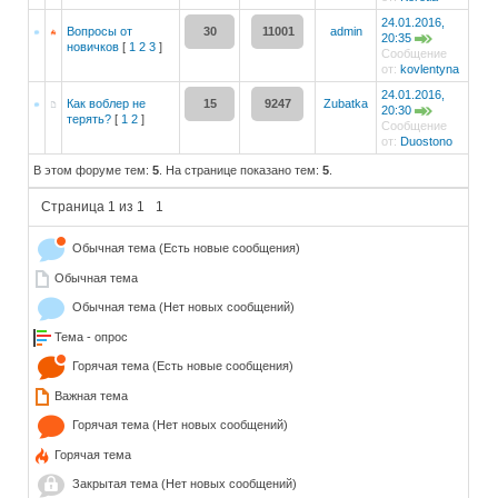
24.01.2016,
Вопросы от
30
11001
admin
20:35
новичков
[
1
2
3
]
Сообщение
от:
kovlentyna
24.01.2016,
Как воблер не
15
9247
Zubatka
20:30
терять?
[
1
2
]
Сообщение
от:
Duostono
В этом форуме тем:
5
. На странице показано тем:
5
.
Страница
1
из
1
1
Обычная тема (Есть новые сообщения)
Обычная тема
Обычная тема (Нет новых сообщений)
Тема - опрос
Горячая тема (Есть новые сообщения)
Важная тема
Горячая тема (Нет новых сообщений)
Горячая тема
Закрытая тема (Нет новых сообщений)