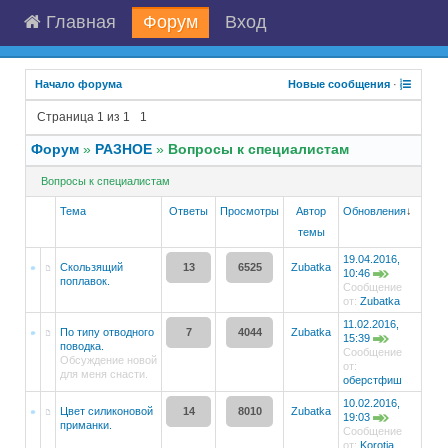
Главная
Форум
Вход
Начало форума
Новые сообщения
·
Страница
1
из
1
1
Форум
»
РАЗНОЕ
»
Вопросы к специалистам
Вопросы к специалистам
Тема
Ответы
Просмотры
Автор
Обновления
↓
темы
19.04.2016,
Скользящий
13
6525
Zubatka
10:46
поплавок.
Сообщение
от:
Zubatka
11.02.2016,
По типу отводного
7
4044
Zubatka
15:39
поводка.
Сообщение
Обсуждение новой
от:
для меня снасти.
оберстфиш
10.02.2016,
Цвет силиконовой
14
8010
Zubatka
19:03
приманки.
Сообщение
от:
Korotia