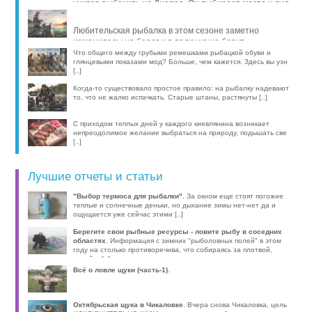
учится рыбачить на Днепре. Он выбирает место и вид
рыбы, про [..]
Любительская рыбалка в этом сезоне заметно
изменилась: на берег и в лодку чаще берут
компактные эхолоты, об [..]
Что общего между грубыми ремешками рыбацкой обуви и
глянцевыми показами мод? Больше, чем кажется. Здесь вы узн
[..]
Когда-то существовало простое правило: на рыбалку надевают
то, что не жалко испачкать. Старые штаны, растянуты [..]
С приходом теплых дней у каждого киевлянина возникает
непреодолимое желание выбраться на природу, подышать све
[..]
Лучшие отчеты и статьи
"Выбор термоса для рыбалки"
. За окном еще стоят погожие
теплые и солнечные деньки, но дыхание зимы нет-нет да и
ощущается уже сейчас этими [..]
Берегите свои рыбные ресурсы - ловите рыбу в соседних
областях
. Информация с зимних "рыболовных полей" в этом
году на столько противоречива, что собираясь за плотвой,
волей-н [..]
Всё о ловле щуки (часть-1)
.
Октябрьская щука в Чикаловке
. Вчера снова Чикаловка, цель