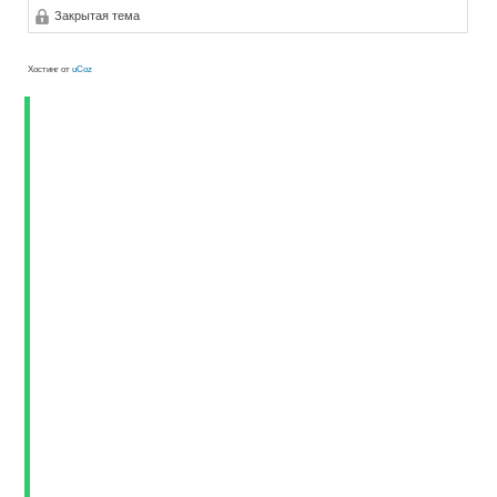
Закрытая тема
Хостинг от
uCoz