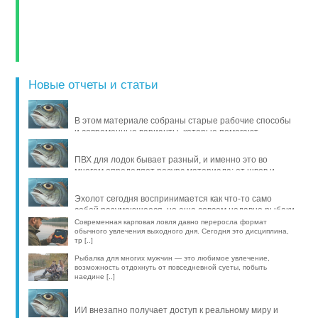
Новые отчеты и статьи
В этом материале собраны старые рабочие способы
и современные варианты, которые помогают
продлить жизнь уло [..]
ПВХ для лодок бывает разный, и именно это во
многом определяет ресурс материала: от швов и
стойкости к исти [..]
Эхолот сегодня воспринимается как что-то само
собой разумеющееся, но еще совсем недавно рыбаки
обходились б [..]
Современная карповая ловля давно переросла формат
обычного увлечения выходного дня. Сегодня это дисциплина,
тр [..]
Рыбалка для многих мужчин — это любимое увлечение,
возможность отдохнуть от повседневной суеты, побыть
наедине [..]
ИИ внезапно получает доступ к реальному миру и