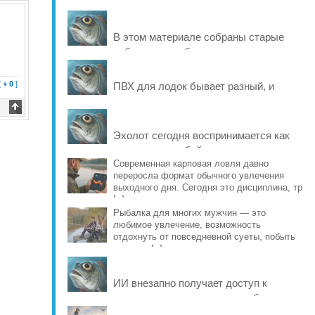
В этом материале собраны старые
рабочие способы и современные
варианты, которые помогают продлить
жизнь уло [..]
[
+ 0
]
ПВХ для лодок бывает разный, и
именно это во многом определяет
ресурс материала: от швов и
стойкости к исти [..]
Эхолот сегодня воспринимается как
что-то само собой разумеющееся, но
еще совсем недавно рыбаки
Современная карповая ловля давно
переросла формат обычного увлечения
обходились б [..]
выходного дня. Сегодня это дисциплина, тр
[..]
Рыбалка для многих мужчин — это
любимое увлечение, возможность
отдохнуть от повседневной суеты, побыть
наедине [..]
ИИ внезапно получает доступ к
реальному миру и учится рыбачить на
Днепре. Он выбирает место и вид