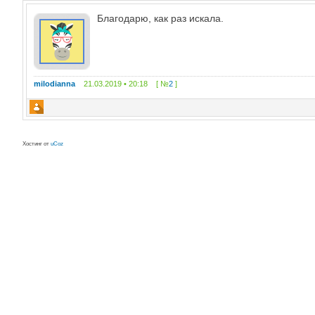
Благодарю, как раз искала.
milodianna
21.03.2019 • 20:18 [ №
2
]
Хостинг от
uCoz