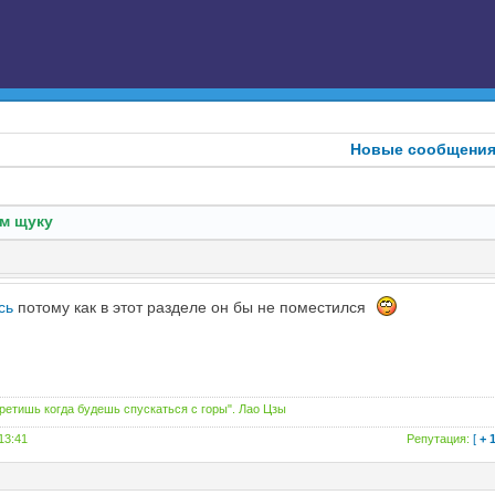
Новые сообщени
м щуку
сь
потому как в этот разделе он бы не поместился
третишь когда будешь спускаться с горы". Лао Цзы
 13:41
Репутация:
[
+ 