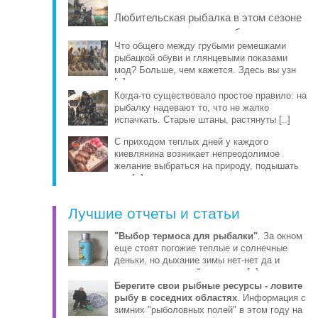
рыбы, про [..]
Любительская рыбалка в этом сезоне
заметно изменилась: на берег и в
лодку чаще берут компактные
Что общего между грубыми ремешками
рыбацкой обуви и глянцевыми показами
эхолоты, об [..]
мод? Больше, чем кажется. Здесь вы узн
[..]
Когда-то существовало простое правило: на
рыбалку надевают то, что не жалко
испачкать. Старые штаны, растянуты [..]
С приходом теплых дней у каждого
киевлянина возникает непреодолимое
желание выбраться на природу, подышать
све [..]
Лучшие отчеты и статьи
"Выбор термоса для рыбалки"
. За окном
еще стоят погожие теплые и солнечные
деньки, но дыхание зимы нет-нет да и
ощущается уже сейчас этими [..]
Берегите свои рыбные ресурсы - ловите
рыбу в соседних областях
. Информация с
зимних "рыболовных полей" в этом году на