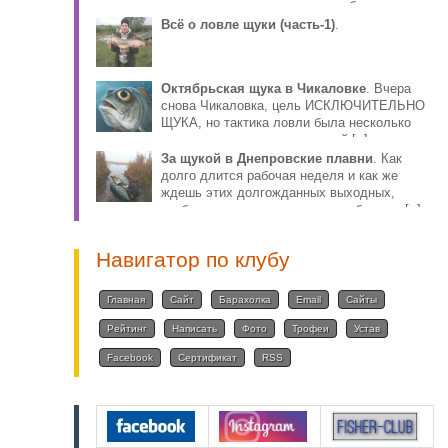
столько противоречива, что собираясь за
плотвой, волей-н [..]
Всё о ловле щуки (часть-1)
.
Октябрьская щука в Чикаловке
. Вчера
снова Чикаловка, цель ИСКЛЮЧИТЕЛЬНО
ЩУКА, но тактика ловли была несколько
иная, по причине того, что мой [..]
За щукой в Днепровские плавни
. Как
долго длится рабочая неделя и как же
ждешь этих долгожданных выходных,
чтобы снова ощутить радость общения [..]
Навигатор по клубу
Главная
Сайт
Барахолка
Email
Сайты
Рейтинг
Написать
Фото
Трофеи
Устав
Facebook
Сертификат
RSS