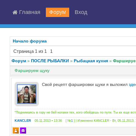
Главная
Форум
Вход
Начало форума
Страница
1
из
1
1
Форум
»
ПОСЛЕ РЫБАЛКИ
»
Рыбацкая кухня
»
Фаршируе
Фаршируем щуку
Свой рецепт фаршировки щуки я выложил
зде
"Поднимаясь в гору не бей ногами тех, кого обойдешь по пути. Ты их еще вс
KANCLER
05.11.2013 • 13:36 [ №
1
] | Изменено
KANCLER
-
Вт, 05.11.2013,