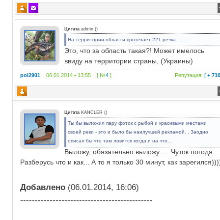
Цитата
admin
(
)
На территории области протекает 221 речка........
Это, что за область такая?! Может имелось
ввиду на территории страны, (Украины)
pol2901
06.01.2014 • 13:55 [ №
4
]
Репутация:
[
+ 71
Цитата
KANCLER
(
)
Ты бы выложил пару фоток с рыбой и красивыми местами
своей реки - это и было бы наилучшей рекламой. . Заодно
описал бы что там ловится когда и на что...
Выложу, обязательно выложу..... Чуток погодя.
Разберусь что и как... А то я только 30 минут, как зарегился)))
Добавлено
(06.01.2014, 16:06)
---------------------------------------------