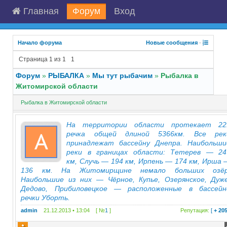
Главная
Форум
Вход
Начало форума
Новые сообщения
·
Страница
1
из
1
1
Форум
»
РЫБАЛКА
»
Мы тут рыбачим
»
Рыбалка в
Житомирской области
Рыбалка в Житомирской области
На территории области протекает 22
речка общей длиной 5366км. Все рек
принадлежат бассейну Днепра. Наибольши
реки в границах области: Тетерев — 24
км, Случь — 194 км, Ирпень — 174 км, Ирша 
136 км. На Житомирщине немало больших озёр
Наибольшие из них — Чёрное, Купье, Озерянское, Дуже
Дедово, Прибиловецкое — расположенные в бассейн
речки Уборть.
admin
21.12.2013 • 13:04 [ №
1
]
Репутация:
[
+ 20