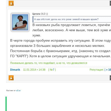
Цитата
OLD
(
)
А как обстоят дела на это реке зимой в ваших краях?
В низовьях рыба продолжает ловиться, причём
любая, всесезонно. А чем выше, тем всё хуже 
хуже.
В черте города пробуем исправить эту ситуацию. В этом году
организовали 3 больших зарыбления и несколько мелких.
Постоянная борьба с браконьерами, итд. (наконец то создал
ГО "КАРП") Хотя в целом ситуация удручающая и печальная
Похвально делать то, что подобает, а не то, что дозволяется
Dimarik
11.01.2014 • 14:38 [ №
7
]
Репутация:
[
+ 1
Хостинг от
uCoz