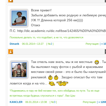
Всем привет!
Забыли добавить мою родную и любимую речк
УЖ !!! Длинна которой 256 км)))))
Отакэ
П.С. http://dic.academic.ru/dic.nsf/bse/142465/%D0%A3%D0%
Похвально делать то, что подобает, а не то, что дозволяется
Dimarik
06.01.2014 • 13:27 [ №
2
]
Репутация:
[
+ 1
Так откель нам знать, мы ж не местные
. Т
бы выложил пару фоток с рыбой и красивыми
местами своей реки - это и было бы наилучшей
рекламой.
. Заодно описал бы что там
ловится когда и на что...
"Поднимаясь в гору не бей ногами тех, кого обойдешь по пути. Ты их еще
встретишь когда будешь спускаться с горы". Лао Цзы
KANCLER
06.01.2014 • 13:38 [ №
3
]
Репутация:
[
+ 126