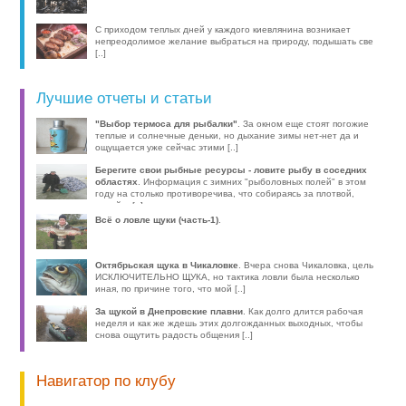
С приходом теплых дней у каждого киевлянина возникает
непреодолимое желание выбраться на природу, подышать све
[..]
Лучшие отчеты и статьи
"Выбор термоса для рыбалки"
. За окном еще стоят погожие
теплые и солнечные деньки, но дыхание зимы нет-нет да и
ощущается уже сейчас этими [..]
Берегите свои рыбные ресурсы - ловите рыбу в соседних
областях
. Информация с зимних "рыболовных полей" в этом
году на столько противоречива, что собираясь за плотвой,
волей-н [..]
Всё о ловле щуки (часть-1)
.
Октябрьская щука в Чикаловке
. Вчера снова Чикаловка, цель
ИСКЛЮЧИТЕЛЬНО ЩУКА, но тактика ловли была несколько
иная, по причине того, что мой [..]
За щукой в Днепровские плавни
. Как долго длится рабочая
неделя и как же ждешь этих долгожданных выходных, чтобы
снова ощутить радость общения [..]
Навигатор по клубу