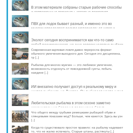
В этом материале собраны старые рабочие способы
и современные варианты, которые помогают
продлить жизнь уло [..]
ПВХ для лодок бывает разный, и именно это во
многом определяет ресурс материала: от швов и
стойкости к исти [..]
Эхолот сегодня воспринимается как что-то само
собой разумеющееся, но еще совсем недавно рыбаки
обходились б [..]
Современная карповая ловля давно переросла формат
обычного увлечения выходного дня. Сегодня это дисциплина,
тр [..]
Рыбалка для многих мужчин — это любимое увлечение,
возможность отдохнуть от повседневной суеты, побыть
наедине [..]
ИИ внезапно получает доступ к реальному миру и
учится рыбачить на Днепре. Он выбирает место и вид
рыбы, про [..]
Любительская рыбалка в этом сезоне заметно
изменилась: на берег и в лодку чаще берут
компактные эхолоты, об [..]
Что общего между грубыми ремешками рыбацкой обуви и
глянцевыми показами мод? Больше, чем кажется. Здесь вы узн
[..]
Когда-то существовало простое правило: на рыбалку надевают
то, что не жалко испачкать. Старые штаны, растянуты [..]