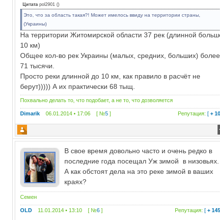
Цитата
pol2901
(
)
Это, что за область такая?! Может имелось ввиду на территории страны,
(Украины)
На территории Житомирской области 37 рек (длинной больш
10 км)
Общее кол-во рек Украины (малых, средних, больших) боле
71 тысячи.
Просто реки длинной до 10 км, как правило в расчёт не
берут))))) А их практически 68 тыщ.
Похвально делать то, что подобает, а не то, что дозволяется
Dimarik
06.01.2014 • 17:06 [ №
5
]
Репутация:
[
+ 1
В свое время довольно часто и очень редко в
последние года посещал Уж зимой в низовьях.
А как обстоят дела на это реке зимой в ваших
краях?
Семен
OLD
11.01.2014 • 13:10 [ №
6
]
Репутация:
[
+ 14