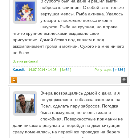
В субботу был на даче и решил выйти
побросать спиннинг. С собой взял только
вертушки мепсы. Рыба активна. Удалось
уговорить несколько полосатиков и
шнурков. Рыба не крупная, но в траве
что-то крупное всплесками выдавало свое
присутствие. Домой бежал под ливнем и под
аккомпанемент грома и молнии. Сухого на мне ничего
не было.
Все на рыбалку!
Karasik
14.07.2014 • 14:03 [ №
64
]
Репутация:
[
+ 336
]
Вчера возвращались домой с дачи, и я
не удержался от соблазна заскочить на
Псел, сделать пару забросов. Погодка
была пасмурная, но очень тихая и
спокойная. Поверхностные приманки не
дали никакого результата, перейдя на джиг ситуация
сразу поменялась, на первой же проводке на берегу