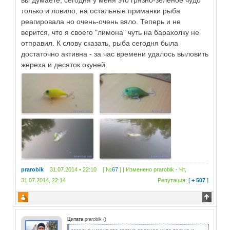
вы думаете, сегодня у меня это грязно-зеленое чудо
только и ловило, на остальные приманки рыба
реагировала но очень-очень вяло. Теперь и не
верится, что я своего "лимона" чуть на барахолку не
отправил. К слову сказать, рыба сегодня была
достаточно активна - за час времени удалось выловить
жереха и десяток окуней.
prarobik
31.07.2014 • 22:10 [ №
67
] | Изменено
prarobik
-
Чт,
31.07.2014, 22:14
Репутация:
[
+ 507
]
Цитата
prarobik
(
)