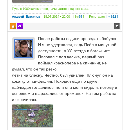
Путь в 1000 километров, начинается с одного шага.
Андрей_Близнюк
18.07.2014 • 22:00 [ №
65
]
Репутация:
[
+ 622
]
После работы ездили проведать бабулю.
И я не удержался, ведь Псёл в минутной
доступности, а УЛ всегда в багажнике.
Половил с пол часика, первый раз
поймал краснопера на спиннинг, не
думал, что он так резко
летит на блесну. Честно, был удивлен! Клюнул он на
кокетку от св-фишинг. Походил еще по круче,
наблюдал голавликов, но и они меня видели, потому в
основном и шарахались от приманок. На том рыбалка
и окончилась.