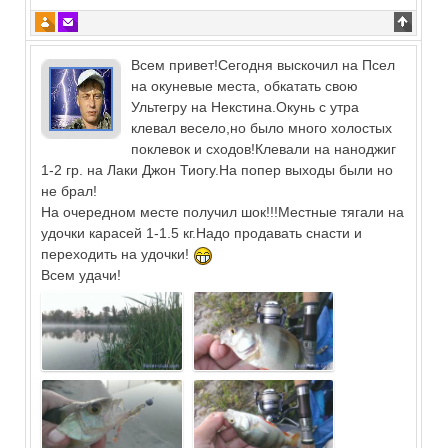
Всем привет!Сегодня выскочил на Псел
на окуневые места, обкатать свою
Ультегру на Некстина.Окунь с утра
клевал весело,но было много холостых
поклевок и сходов!Клевали на наноджиг
1-2 гр. на Лаки Джон Тиогу.На попер выходы были но
не брал!
На очередном месте получил шок!!!Местные тягали на
удочки карасей 1-1.5 кг.Надо продавать снасти и
переходить на удочки!
Всем удачи!