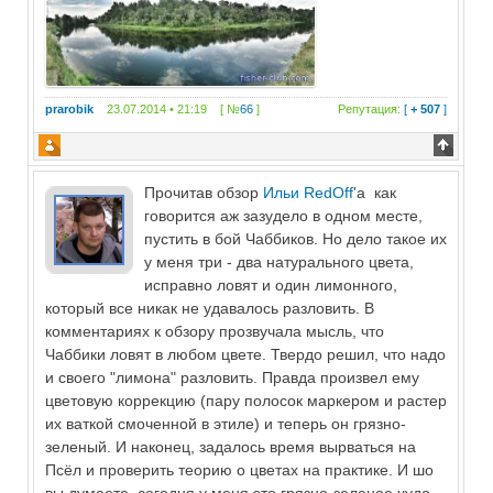
prarobik
23.07.2014 • 21:19 [ №
66
]
Репутация:
[
+ 507
]
Прочитав обзор
Ильи RedOff
'a как
говорится аж зазудело в одном месте,
пустить в бой Чаббиков. Но дело такое их
у меня три - два натурального цвета,
исправно ловят и один лимонного,
который все никак не удавалось разловить. В
комментариях к обзору прозвучала мысль, что
Чаббики ловят в любом цвете. Твердо решил, что надо
и своего "лимона" разловить. Правда произвел ему
цветовую коррекцию (пару полосок маркером и растер
их ваткой смоченной в этиле) и теперь он грязно-
зеленый. И наконец, задалось время вырваться на
Псёл и проверить теорию о цветах на практике. И шо