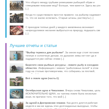
компактные эхолоты, об [..]
Что общего между грубыми ремешками рыбацкой обуви и
глянцевыми показами мод? Больше, чем кажется. Здесь вы узн
[..]
Когда-то существовало простое правило: на рыбалку надевают
то, что не жалко испачкать. Старые штаны, растянуты [..]
С приходом теплых дней у каждого киевлянина возникает
непреодолимое желание выбраться на природу, подышать све
[..]
Лучшие отчеты и статьи
"Выбор термоса для рыбалки"
. За окном еще стоят погожие
теплые и солнечные деньки, но дыхание зимы нет-нет да и
ощущается уже сейчас этими [..]
Берегите свои рыбные ресурсы - ловите рыбу в соседних
областях
. Информация с зимних "рыболовных полей" в этом
году на столько противоречива, что собираясь за плотвой,
волей-н [..]
Всё о ловле щуки (часть-1)
.
Октябрьская щука в Чикаловке
. Вчера снова Чикаловка, цель
ИСКЛЮЧИТЕЛЬНО ЩУКА, но тактика ловли была несколько
иная, по причине того, что мой [..]
За щукой в Днепровские плавни
. Как долго длится рабочая
неделя и как же ждешь этих долгожданных выходных, чтобы