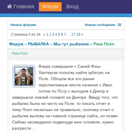
Главная
Форум
Вход
Начало форума
Новые сообщения
·
Страница
5
из
18
«
1
2
3
4
5
6
7
…
17
18
»
Форум
»
РЫБАЛКА
»
Мы тут рыбачим
»
Река Псёл
Река Псёл
Вчера совершили с Саней Фиш-
Хантером попытку найти зубатую на
Псле. Обошли все его ранее
перспективные места начиная с Ивок,
потом по Пслу с выходом в Днепр и
завершили ловлей голавля на Днепре. Ввиду того, что
рыбалка была не чисто на Псле, то писать отчет в
тему Псел несколько не правильно, поэтому отчет о
рыбалке выложу на главной странице сайта, но позже.
Сейчас неожиданно подкинуди мне головняк, нужно
разгрести...