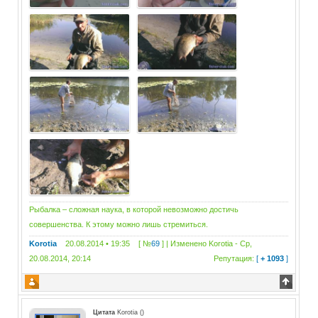
Рыбалка – сложная наука, в которой невозможно достичь
совершенства. К этому можно лишь стремиться.
Korotia
20.08.2014 • 19:35 [ №
69
] | Изменено
Korotia
-
Ср,
20.08.2014, 20:14
Репутация:
[
+ 1093
]
Цитата
Korotia
(
)