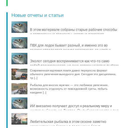
Новые отчеты и статьи
В этом материале собраны старые рабочие способы
и современные варианты, которые помогают
продлить жизнь уло [..]
ПВХ для лодок бывает разный, и именно это во
многом определяет ресурс материала: от швов и
стойкости к исти [..]
Эхолот сегодня воспринимается как что-то само
собой разумеющееся, но еще совсем недавно рыбаки
обходились б [..]
Современная карповая ловля давно переросла формат
обычного увлечения выходного дня. Сегодня это дисциплина,
тр [..]
Рыбалка для многих мужчин — это любимое увлечение,
возможность отдохнуть от повседневной суеты, побыть
наедине [..]
ИИ внезапно получает доступ к реальному миру и
учится рыбачить на Днепре. Он выбирает место и вид
рыбы, про [..]
Любительская рыбалка в этом сезоне заметно
изменилась: на берег и в лодку чаще берут