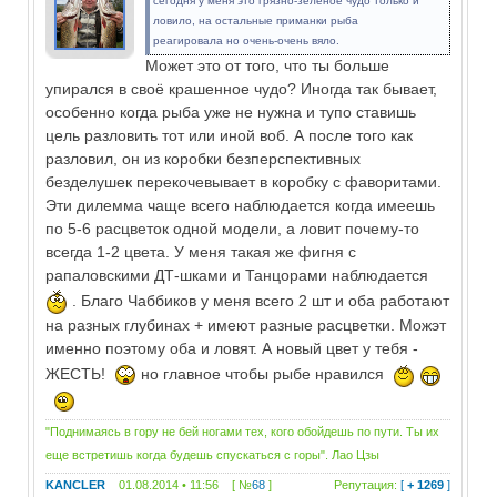
сегодня у меня это грязно-зеленое чудо только и
ловило, на остальные приманки рыба
реагировала но очень-очень вяло.
Может это от того, что ты больше
упирался в своё крашенное чудо? Иногда так бывает,
особенно когда рыба уже не нужна и тупо ставишь
цель разловить тот или иной воб. А после того как
разловил, он из коробки безперспективных
безделушек перекочевывает в коробку с фаворитами.
Эти дилемма чаще всего наблюдается когда имеешь
по 5-6 расцветок одной модели, а ловит почему-то
всегда 1-2 цвета. У меня такая же фигня с
рапаловскими ДТ-шками и Танцорами наблюдается
. Благо Чаббиков у меня всего 2 шт и оба работают
на разных глубинах + имеют разные расцветки. Можэт
именно поэтому оба и ловят. А новый цвет у тебя -
ЖЕСТЬ!
но главное чтобы рыбе нравился
"Поднимаясь в гору не бей ногами тех, кого обойдешь по пути. Ты их
еще встретишь когда будешь спускаться с горы". Лао Цзы
KANCLER
01.08.2014 • 11:56 [ №
68
]
Репутация:
[
+ 1269
]