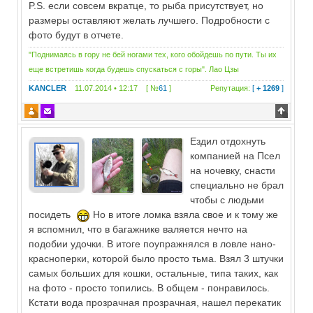
P.S. если совсем вкратце, то рыба присутствует, но
размеры оставляют желать лучшего. Подробности с
фото будут в отчете.
"Поднимаясь в гору не бей ногами тех, кого обойдешь по пути. Ты их
еще встретишь когда будешь спускаться с горы". Лао Цзы
KANCLER
11.07.2014 • 12:17 [ №
61
]
Репутация:
[
+ 1269
]
Ездил отдохнуть
компанией на Псел
на ночевку, снасти
специально не брал
чтобы с людьми
посидеть
Но в итоге ломка взяла свое и к тому же
я вспомнил, что в багажнике валяется нечто на
подобии удочки. В итоге поупражнялся в ловле нано-
красноперки, которой было просто тьма. Взял 3 штучки
самых больших для кошки, остальные, типа таких, как
на фото - просто топились. В общем - понравилось.
Кстати вода прозрачная прозрачная, нашел перекатик