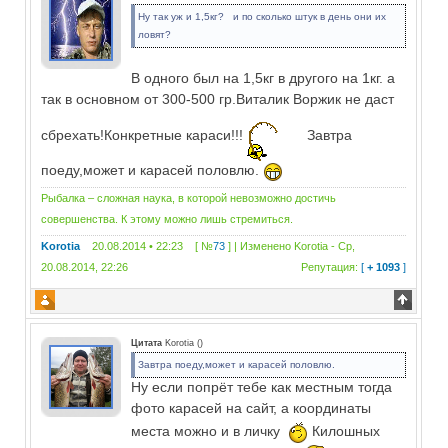
Ну так уж и 1,5кг? и по сколько штук в день они их
ловят?
В одного был на 1,5кг в другого на 1кг. а
так в основном от 300-500 гр.Виталик Воржик не даст
сбрехать!Конкретные караси!!!
Завтра
поеду,может и карасей половлю.
Рыбалка – сложная наука, в которой невозможно достичь
совершенства. К этому можно лишь стремиться.
Korotia
20.08.2014 • 22:23 [ №
73
] | Изменено
Korotia
-
Ср,
20.08.2014, 22:26
Репутация:
[
+ 1093
]
Цитата
Korotia
(
)
Завтра поеду,может и карасей половлю.
Ну если попрёт тебе как местным тогда
фото карасей на сайт, а координаты
места можно и в личку
Килошных