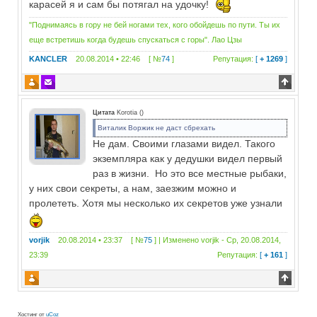
карасей я и сам бы потягал на удочку!
"Поднимаясь в гору не бей ногами тех, кого обойдешь по пути. Ты их
еще встретишь когда будешь спускаться с горы". Лао Цзы
KANCLER
20.08.2014 • 22:46 [ №
74
]
Репутация:
[
+ 1269
]
Цитата
Korotia
(
)
Виталик Воржик не даст сбрехать
Не дам. Своими глазами видел. Такого
экземпляра как у дедушки видел первый
раз в жизни. Но это все местные рыбаки,
у них свои секреты, а нам, заезжим можно и
пролететь. Хотя мы несколько их секретов уже узнали
vorjik
20.08.2014 • 23:37 [ №
75
] | Изменено
vorjik
-
Ср, 20.08.2014,
23:39
Репутация:
[
+ 161
]
Хостинг от
uCoz