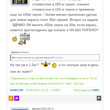
стоимостью в 200 кг окуня, спининг
стоимостью в 150 кг окуня и приманок
еще на 100кг окуня. ! более менее приличная удочка
для ловли карася стоит 30кг окуней. Вопрос из задачи
: ЗДРАВО ЛИ менять 450кг окуня на 30кг, если карась
ловится круглогодично где попало и НА ШО ПОПАЛО?
Цитата
Korotia
(
)
Местные тягали на удочки карасей 1-1.5 кг
Ну так уж и 1,5кг?
и по сколько штук в день
они их ловят?
"Поднимаясь в гору не бей ногами тех, кого обойдешь по пути. Ты их
еще встретишь когда будешь спускаться с горы". Лао Цзы
KANCLER
20.08.2014 • 22:11 [ №
72
]
Репутация:
[
+ 1269
]
Цитата
KANCLER
(
)