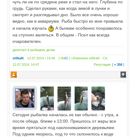
чуть ли не по средине реки и стал на него. Глубина по
грудь. Сделал руками, как когда зимой в лунки и
смотрят и разглядывал дно. Было все очень хорошо
видно, как в аквариуме. Рыба быстро ко мне привыкла
и начала изучать
А бычкам особенно понравилось
на ступнях валяться. В общем - Псел как всегда
очарователен.
дилетант в рыбацких делах
st0kaN
12.07.2014 • 14:46 [ №
62
] | Изменено
st0kaN
-
Сб,
12.07.2014, 14:47
Репутация:
[
+ 356
]
Сегодня рыбалка началась не как обычно - с утра, а
после обеда, ближе к 13:00. Пришлось от жары все
время прятаться под наклонившимися деревьями.
Под одним якорюсь, под то что склонилось к воде