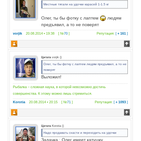
Местные тягали на удочки карасей 1-1.5 кг
Олег, ты бы фотку с лаптем
людям
предъявил, а то не поверят
vorjik
20.08.2014 • 19:38 [ №
70
]
Репутация:
[
+ 161
]
Цитата
vorjik
(
)
Олег, ты бы фотку с лаптем людям предъявил, а то не
поверят
Выложил!
Рыбалка – сложная наука, в которой невозможно достичь
совершенства. К этому можно лишь стремиться.
Korotia
20.08.2014 • 20:15 [ №
71
]
Репутация:
[
+ 1093
]
Цитата
Korotia
(
)
Надо продавать снасти и переходить на удочки
Задачка : Олег имеет катушку,