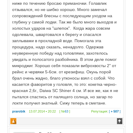
ниже по течению бросаю приманочки. Голавлик
отзывался, но не шибко хорошо. Много замечал
сопровождений блесны с последующим уходом на
глубину у самой лодки. Так же было много выходов и
холостых ударов на "шлепок". Когда жара совсем
одолевала, швартовался к берегу и спасался
заплывами в прохладной воде. Помогала эта
процедура, надо сказать, ненадолго. Одержав
неуверенную победу над головлями, захотелось
увидать и полосатого разбойника. В этом деле помог
микроджиг. Хорошо себя показали виброхвосты 2" от
рейнс и червяки 5-6см. от крезифиш. Окунь порой
брал очень жадно, благо утконосы взял с собой. Что
касается фаворитов у головля, то это: кокетка черно-
красная 2,6г., Daiwa SC Shiner 4 см. И все же, как я не
пытался спастись от палящего солнца, но загар по
локти получил знатный. Сижу теперь в сметане.
prarobik
13.07.2014 • 20:22 [ №
63
]
Репутация:
[
+ 507
]