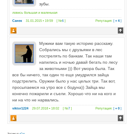
зубы.
ловись большая и маленькая
Санек
31.01.2015 • 19:59 [ №
6
]
Репутация:
[
+ 4
]
Мужики вам такую историю расскажу.
Собрались мы с друзьями в лес
пострелять по банкам. Так наши там
напились и ночью давай бегать по лесу
за животными ))) Вот умора была. Так
все бы ничего, так один то еще умудрился зайца
подстрелить. Оружии было у нас целых три. Так вот,
просыпаемся на утро все с бодуна)) Зайца мы
конечно пожарили и съели. Хорошо что ни на кого и
ни на что не нарвались.
viktor1224
29.07.2018 • 18:02 [ №
7
]
Репутация:
[
+ 0
]
Хостинг от
uCoz