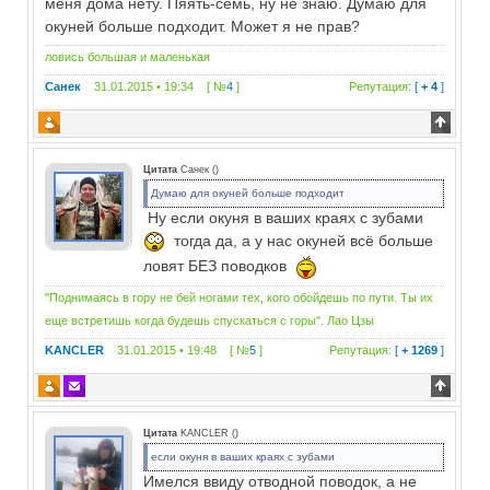
меня дома нету. Пяять-семь, ну не знаю. Думаю для
окуней больше подходит. Может я не прав?
ловись большая и маленькая
Санек
31.01.2015 • 19:34 [ №
4
]
Репутация:
[
+ 4
]
Цитата
Санек
(
)
Думаю для окуней больше подходит
Ну если окуня в ваших краях с зубами
тогда да, а у нас окуней всё больше
ловят БЕЗ поводков
"Поднимаясь в гору не бей ногами тех, кого обойдешь по пути. Ты их
еще встретишь когда будешь спускаться с горы". Лао Цзы
KANCLER
31.01.2015 • 19:48 [ №
5
]
Репутация:
[
+ 1269
]
Цитата
KANCLER
(
)
если окуня в ваших краях с зубами
Имелся ввиду отводной поводок, а не