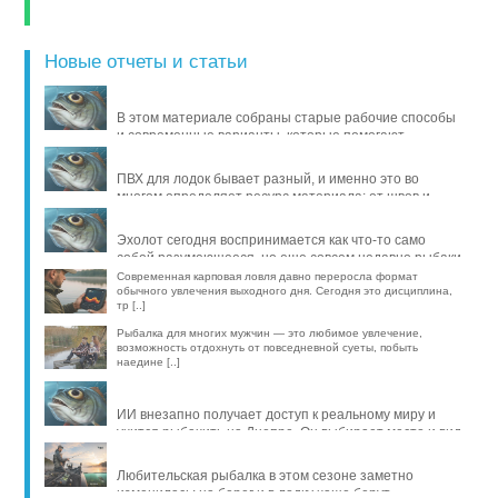
Новые отчеты и статьи
В этом материале собраны старые рабочие способы
и современные варианты, которые помогают
продлить жизнь уло [..]
ПВХ для лодок бывает разный, и именно это во
многом определяет ресурс материала: от швов и
стойкости к исти [..]
Эхолот сегодня воспринимается как что-то само
собой разумеющееся, но еще совсем недавно рыбаки
обходились б [..]
Современная карповая ловля давно переросла формат
обычного увлечения выходного дня. Сегодня это дисциплина,
тр [..]
Рыбалка для многих мужчин — это любимое увлечение,
возможность отдохнуть от повседневной суеты, побыть
наедине [..]
ИИ внезапно получает доступ к реальному миру и
учится рыбачить на Днепре. Он выбирает место и вид
рыбы, про [..]
Любительская рыбалка в этом сезоне заметно
изменилась: на берег и в лодку чаще берут