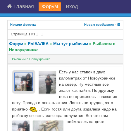
Главная
Форум
Вход
Начало форума
Новые сообщения
·
Страница
1
из
1
1
Форум
»
РЫБАЛКА
»
Мы тут рыбачим
»
Рыбачим в
Новоукраинке
Рыбачим в Новоукраинке
Есть у нас ставок в двух
километрах от Новоукраинки
на север. Ну местные все
знают как найти. По другому
пока не прижилось - названия
нету. Правда ставок-платник. Ловить не трудно, зато
приятно
. Если гостя или друга издалека надо на
рыбалку свозить -завсегда получится. Вот что там
поймалось на днях.