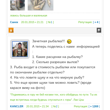
ловись большая и маленькая
Санек
20.01.2015 • 21:21 [ №
1
]
Репутация:
[
+ 4
]
Зачетная рыбалка!!!
А теперь поделись с нами информацией
:
1. Какие расценки на рыбалку?
2. Сколько разрешен вылов?
3. Рыба входит в стоимость рыбалки или покупается
по окончании рыбалки отдельно?
4. На что ловите щуку и на что мирную рыбу?
5. Что еще кроме щуки там можно ловить? (вроде
карася вижу на фото)
"Поднимаясь в гору не бей ногами тех, кого обойдешь по пути. Ты их
еще встретишь когда будешь спускаться с горы". Лао Цзы
KANCLER
20.01.2015 • 21:34 [ №
2
]
Репутация:
[
+ 1269
]