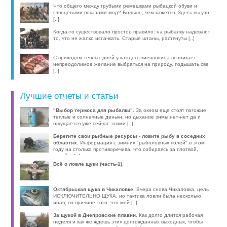
компактные эхолоты, об [..]
Что общего между грубыми ремешками рыбацкой обуви и
глянцевыми показами мод? Больше, чем кажется. Здесь вы узн
[..]
Когда-то существовало простое правило: на рыбалку надевают
то, что не жалко испачкать. Старые штаны, растянуты [..]
С приходом теплых дней у каждого киевлянина возникает
непреодолимое желание выбраться на природу, подышать све
[..]
Лучшие отчеты и статьи
"Выбор термоса для рыбалки"
. За окном еще стоят погожие
теплые и солнечные деньки, но дыхание зимы нет-нет да и
ощущается уже сейчас этими [..]
Берегите свои рыбные ресурсы - ловите рыбу в соседних
областях
. Информация с зимних "рыболовных полей" в этом
году на столько противоречива, что собираясь за плотвой,
волей-н [..]
Всё о ловле щуки (часть-1)
.
Октябрьская щука в Чикаловке
. Вчера снова Чикаловка, цель
ИСКЛЮЧИТЕЛЬНО ЩУКА, но тактика ловли была несколько
иная, по причине того, что мой [..]
За щукой в Днепровские плавни
. Как долго длится рабочая
неделя и как же ждешь этих долгожданных выходных, чтобы