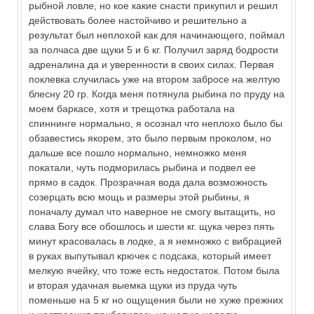
рыбной ловле, но кое какие снасти прикупил и решил
действовать более настойчиво и решительно а
результат был неплохой как для начинающего, поймал
за полчаса две щуки 5 и 6 кг. Получил заряд бодрости
адреналина да и уверенности в своих силах. Первая
поклевка случилась уже на втором забросе на желтую
блесну 20 гр. Когда меня потянула рыбина по пруду на
моем баркасе, хотя и трещотка работала на
спиннинге нормально, я осознал что неплохо было бы
обзавестись якорем, это было первым проколом, но
дальше все пошло нормально, немножко меня
покатали, чуть подморилась рыбина и подвел ее
прямо в садок. Прозрачная вода дала возможность
созерцать всю мощь и размеры этой рыбины, я
поначалу думал что наверное не смогу вытащить, но
слава Богу все обошлось и шести кг. щука через пять
минут красовалась в лодке, а я немножко с вибрацией
в руках выпутывал крючек с подсака, который имеет
мелкую ячейку, что тоже есть недостаток. Потом была
и вторая удачная выемка щуки из пруда чуть
поменьше на 5 кг но ощущения были не хуже прежних