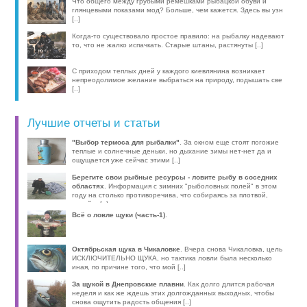
компактные эхолоты, об [..]
Что общего между грубыми ремешками рыбацкой обуви и
глянцевыми показами мод? Больше, чем кажется. Здесь вы узн
[..]
Когда-то существовало простое правило: на рыбалку надевают
то, что не жалко испачкать. Старые штаны, растянуты [..]
С приходом теплых дней у каждого киевлянина возникает
непреодолимое желание выбраться на природу, подышать све
[..]
Лучшие отчеты и статьи
"Выбор термоса для рыбалки"
. За окном еще стоят погожие
теплые и солнечные деньки, но дыхание зимы нет-нет да и
ощущается уже сейчас этими [..]
Берегите свои рыбные ресурсы - ловите рыбу в соседних
областях
. Информация с зимних "рыболовных полей" в этом
году на столько противоречива, что собираясь за плотвой,
волей-н [..]
Всё о ловле щуки (часть-1)
.
Октябрьская щука в Чикаловке
. Вчера снова Чикаловка, цель
ИСКЛЮЧИТЕЛЬНО ЩУКА, но тактика ловли была несколько
иная, по причине того, что мой [..]
За щукой в Днепровские плавни
. Как долго длится рабочая
неделя и как же ждешь этих долгожданных выходных, чтобы
снова ощутить радость общения [..]