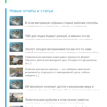
Новые отчеты и статьи
В этом материале собраны старые рабочие способы
и современные варианты, которые помогают
продлить жизнь уло [..]
ПВХ для лодок бывает разный, и именно это во
многом определяет ресурс материала: от швов и
стойкости к исти [..]
Эхолот сегодня воспринимается как что-то само
собой разумеющееся, но еще совсем недавно рыбаки
обходились б [..]
Современная карповая ловля давно переросла формат
обычного увлечения выходного дня. Сегодня это дисциплина,
тр [..]
Рыбалка для многих мужчин — это любимое увлечение,
возможность отдохнуть от повседневной суеты, побыть
наедине [..]
ИИ внезапно получает доступ к реальному миру и
учится рыбачить на Днепре. Он выбирает место и вид
рыбы, про [..]
Любительская рыбалка в этом сезоне заметно
изменилась: на берег и в лодку чаще берут