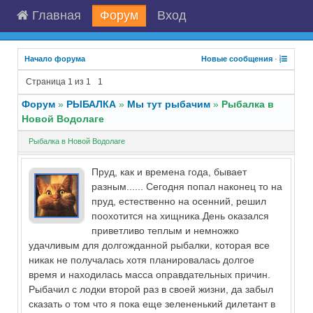
Главная
Форум
Вход
Начало форума
Новые сообщения
·
Страница
1
из
1
1
Форум
»
РЫБАЛКА
»
Мы тут рыбачим
»
Рыбалка в
Новой Водолаге
Рыбалка в Новой Водолаге
Пруд, как и времена года, бывает
разным...... Сегодня попал наконец то на
пруд, естественно на осенний, решил
поохотится на хищника.День оказался
приветливо теплым и немножко
удачливым для долгожданной рыбалки, которая все
никак не получалась хотя планировалась долгое
время и находилась масса оправдательных причин.
Рыбачил с лодки второй раз в своей жизни, да забыл
сказать о том что я пока еще зелененький дилетант в