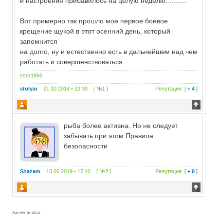
и настроения прибавилось на целую неделю...........
Вот примерно так прошло мое первое боевое
крещение щукой в этот осенний день, который
запомнится
на долго, ну и естественно есть в дальнейшем над чем
работать и совершенствоваться.
sssr1966
stolyar
21.10.2014 • 22:30 [ №
1
]
Репутация:
[
+ 4
]
рыба более активна. Но не следует
забывать при этом Правила
безопасности
Shazam
18.06.2019 • 17:40 [ №
2
]
Репутация:
[
+ 0
]
Хостинг от
uCoz