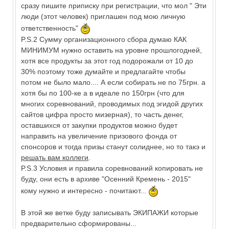
сразу пишите приписку при регистрации, что мол " Эти
люди (этот человек) приглашен под мою личную
ответственность"
P.S.2 Сумму организационного сбора думаю КАК
МИНИМУМ нужно оставить на уровне прошлогодней,
хотя все продукты за этот год подорожали от 10 до
30% поэтому тоже думайте и предлагайте чтобы
потом не было мало.... А если собирать не по 75грн. а
хотя бы по 100-ке а в идеале по 150грн (что для
многих соревнований, проводимых под эгидой других
сайтов цифра просто мизерная), то часть денег,
оставшихся от закупки продуктов можно будет
направить на увеличение призового фонда от
спонсоров и тогда призы станут солиднее, но то такэ и
решать вам коллеги
.
P.S.3 Условия и правила соревнований копировать не
буду, они есть в архиве "Осенний Кремень - 2015"
кому нужно и интересно - почитают...
В этой же ветке буду записывать ЭКИПАЖИ которые
предварительно сформированы...