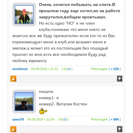
Очень хочется побывать на слете.В
прошлом году еще хотел,но на работе
закрутился,вобщем провтыкал.
Но есть одно "НО" я не член
клуба,понимаю что меня никто не
знает,но все же буду признателен если кто-то из Вас
порекомендует меня в клуб,или возьмет меня в
экипаж,а может кто из постояльцев без лошадый
прыгнет ко мне,есть все необходимое.Буду рад
любому варианту.
vezdehod
04.09.2016 • 21:41 [ №
14
]
Репутация:
[
+ 226
]
пишите
номер1- я
номер2- Виталик Костюк
sawa78
04.09.2016 • 21:59 [ №
15
]
Репутация:
[
+ 984
]