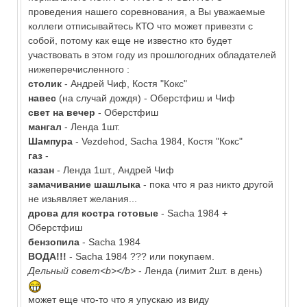
проведения нашего соревнования, а Вы уважаемые
коллеги отписывайтесь КТО что может привезти с
собой, потому как еще не известно кто будет
участвовать в этом году из прошлогодних обладателей
нижеперечисленного :
столик
- Андрей Чиф, Костя "Кокс"
навес
(на случай дождя) - Оберстфиш и Чиф
свет на вечер
- Оберстфиш
мангал
- Ленда 1шт.
Шампура
- Vezdehod, Sacha 1984, Костя "Кокс"
газ
-
казан
- Ленда 1шт., Андрей Чиф
замачивание шашлыка
- пока что я раз никто другой
не изьявляет желания...
дрова для костра готовые
- Sacha 1984 +
Оберстфиш
бензопила
- Sacha 1984
ВОДА!!!
- Sacha 1984 ??? или покупаем.
Дельный совет<b></b>
- Ленда (лимит 2шт. в день)
может еще что-то что я упускаю из виду