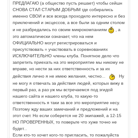
ПРЕДЛАГАЮ (а общество пусть решает) чтобы сейшн
СНОВА СТАЛ СТАРЫМ ДОБРЫМ где собирались
именно СВОИ и все всегда проходило интересно и без
приключений и эксцессов, а все были за одним столом
и не разбредались по своим микрокомпаниям
, а
это автоматически означает, что на нем
ОФИЦИАЛЬНО могут регистрироваться и
присутствовать = участвовать в соревнованиях
ИСКЛЮЧИТЕЛЬНО члены клуба. Понятное дело что
запретить приехать на это мероприятие мы никому не
вправе, но нести за них ответственность и за их
действия лично я не имею желания, честно...
Ну
не могу я отвечать за действия людей, которых вижу в
первый раз, а раз уж мы встречаемся под эгидой
нашего сайта и нашего клуба, то какую-то
ответственность я таки за все это мероприятие несу.
Поэтому жду ваших замечаний и предложений и на
этот счет. Но если соберется не 20 экипажей, а 12-15
НО ПРОВЕРЕННЫХ, то поверьте что хуже точно не
будет...
Если кто-то хочет кого-то пригласить, то пожалуйста