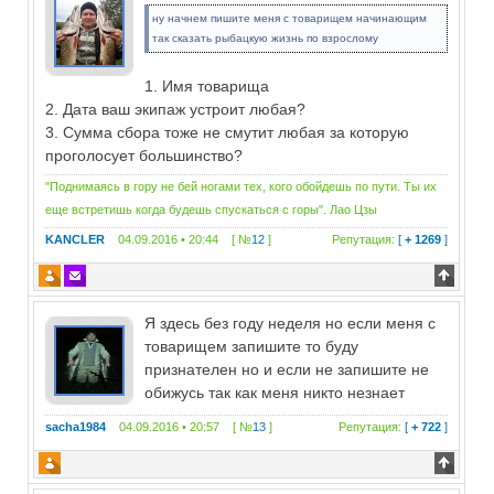
ну начнем пишите меня с товарищем начинающим
так сказать рыбацкую жизнь по взрослому
1. Имя товарища
2. Дата ваш экипаж устроит любая?
3. Сумма сбора тоже не смутит любая за которую
проголосует большинство?
"Поднимаясь в гору не бей ногами тех, кого обойдешь по пути. Ты их
еще встретишь когда будешь спускаться с горы". Лао Цзы
KANCLER
04.09.2016 • 20:44 [ №
12
]
Репутация:
[
+ 1269
]
Я здесь без году неделя но если меня с
товарищем запишите то буду
признателен но и если не запишите не
обижусь так как меня никто незнает
sacha1984
04.09.2016 • 20:57 [ №
13
]
Репутация:
[
+ 722
]