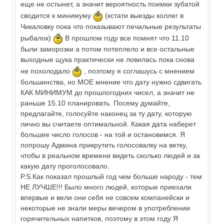
еще не остынет, а значит вероятность поимки зубатой
сводится к минимуму
(кстати выезды коллег в
Чикаловку пока что показывают печальные результаты
рыбалок)
В прошлом году все помнят что 11.10
были заморозки а потом потеплело и все остальные
выходные щука практически не ловилась пока снова
не похолодало
, поэтому я соглашусь с мнением
большинства, но МОЕ мнение что дату нужно сдвигать
КАК МИНИМУМ до прошлогодних чисел, а значит не
раньше 15.10 планировать. Посему думайте,
предлагайте, голосуйте наконец за ту дату, которую
лично вы считаете оптимальной. Какая дата наберет
большее число голосов - на той и остановимся. Я
попрошу Админа прикрутить голосовалку на ветку,
чтобы в реальном времени видеть сколько людей и за
какую дату проголосовало.
P.S.Как показал прошлый год чем больше народу - тем
НЕ ЛУЧШЕ!!! Было много людей, которые приехали
впервые и вели они себя не совсем компанейски и
некоторые не знали меры вечером в употреблении
горячительных напитков, поэтому в этом году Я