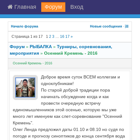
Главная
Форум
Вход
Начало форума
Новые сообщения
·
Страница
1
из
17
1
2
3
…
16
17
»
Форум
»
РЫБАЛКА
»
Турниры, соревнования,
мероприятия
»
Осенний Кремень - 2016
Осенний Кремень - 2016
Доброе время суток ВСЕМ коллегам и
одноклубникам!
По старой доброй традиции пора
начинать обсуждение когда и как
провести очередную встречу
единомышленников этой осенью, которую мы уже
много лет именуем как слет-соревнование "Осенний
Кремень".
Олег Ленда предложил даты 01.10 и 08.10 но судя по
погоде и прогнозу синоптиков до конца сентября вода