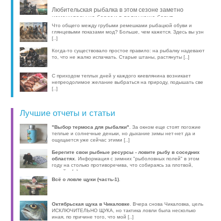
Любительская рыбалка в этом сезоне заметно
изменилась: на берег и в лодку чаще берут
компактные эхолоты, об [..]
Что общего между грубыми ремешками рыбацкой обуви и
глянцевыми показами мод? Больше, чем кажется. Здесь вы узн
[..]
Когда-то существовало простое правило: на рыбалку надевают
то, что не жалко испачкать. Старые штаны, растянуты [..]
С приходом теплых дней у каждого киевлянина возникает
непреодолимое желание выбраться на природу, подышать све
[..]
Лучшие отчеты и статьи
"Выбор термоса для рыбалки"
. За окном еще стоят погожие
теплые и солнечные деньки, но дыхание зимы нет-нет да и
ощущается уже сейчас этими [..]
Берегите свои рыбные ресурсы - ловите рыбу в соседних
областях
. Информация с зимних "рыболовных полей" в этом
году на столько противоречива, что собираясь за плотвой,
волей-н [..]
Всё о ловле щуки (часть-1)
.
Октябрьская щука в Чикаловке
. Вчера снова Чикаловка, цель
ИСКЛЮЧИТЕЛЬНО ЩУКА, но тактика ловли была несколько
иная, по причине того, что мой [..]