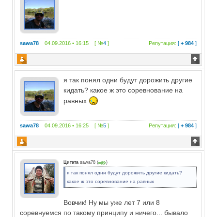
sawa78
04.09.2016 • 16:15 [ №
4
]
Репутация:
[
+ 984
]
я так понял одни будут дорожить другие
кидать? какое ж это соревнование на
равных
sawa78
04.09.2016 • 16:25 [ №
5
]
Репутация:
[
+ 984
]
Цитата
sawa78
(
)
я так понял одни будут дорожить другие кидать?
какое ж это соревнование на равных
Вовчик! Ну мы уже лет 7 или 8
соревнуемся по такому принципу и ничего... бывало