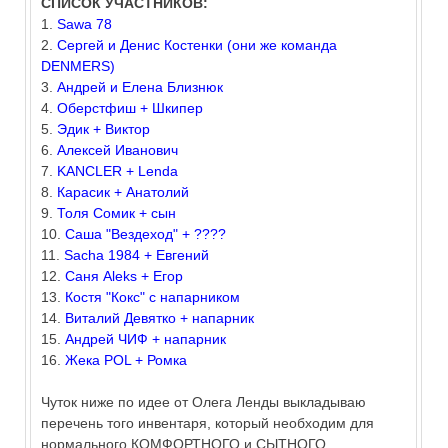
СПИСОК УЧАСТНИКОВ:
1.
Sawa 78
2.
Сергей и Денис Костенки (они же команда
DENMERS)
3.
Андрей и Елена Близнюк
4.
Оберстфиш + Шкипер
5.
Эдик + Виктор
6.
Алексей Иванович
7.
KANCLER + Lenda
8.
Карасик + Анатолий
9.
Толя Сомик + сын
10.
Саша "Вездеход" + ????
11.
Sacha 1984 + Евгений
12.
Саня Aleks + Егор
13.
Костя "Кокс" с напарником
14.
Виталий Девятко + напарник
15.
Андрей ЧИФ + напарник
16.
Жека POL + Ромка
Чуток ниже по идее от Олега Ленды выкладываю
перечень того инвентаря, который необходим для
нормального КОМФОРТНОГО и СЫТНОГО