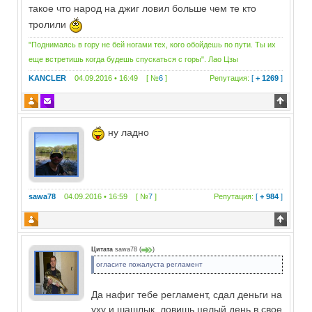
такое что народ на джиг ловил больше чем те кто
тролили
"Поднимаясь в гору не бей ногами тех, кого обойдешь по пути. Ты их
еще встретишь когда будешь спускаться с горы". Лао Цзы
KANCLER
04.09.2016 • 16:49 [ №
6
]
Репутация:
[
+ 1269
]
ну ладно
sawa78
04.09.2016 • 16:59 [ №
7
]
Репутация:
[
+ 984
]
Цитата
sawa78
(
)
огласите пожалуста регламент
Да нафиг тебе регламент, сдал деньги на
уху и шашлык, ловишь целый день в свое