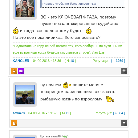
главное чтобы не было хитропипых
ВО - это КЛЮЧЕВАЯ ФРАЗА, поэтому
нужно незаангажированное судейство
и тогда все по-честному будет...
Но это все пока лирика... Кого записывать?
"Поднимаясь в гору не бей ногами тех, кого обойдешь по пути. Ты их
еще встретишь когда будешь спускаться с горы". Лао Цзы
KANCLER
04.09.2016 • 18:36 [ №
10
]
Репутация:
[
+ 1269
]
ну начнем
пишите меня с
товарищем начинающим так сказать
рыбацкую жизнь по взрослому
sawa78
04.09.2016 • 19:52 [ №
11
]
Репутация:
[
+ 984
]
Цитата
sawa78
(
)