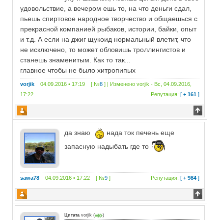
удовольствие, а вечером ешь то, на что деньги сдал,
пьешь спиртовое народное творчество и общаешься с
прекрасной компанией рыбаков, истории, байки, опыт
и т.д. А если на джиг щукоид нормальный влетит, что
не исключено, то может обловишь троллингистов и
станешь знаменитым. Как то так...
главное чтобы не было хитропипых
vorjik
04.09.2016 • 17:19 [ №
8
] | Изменено
vorjik
-
Вс, 04.09.2016,
17:22
Репутация:
[
+ 161
]
да знаю
нада ток печень еще
запасную надыбать где то
sawa78
04.09.2016 • 17:22 [ №
9
]
Репутация:
[
+ 984
]
Цитата
vorjik
(
)