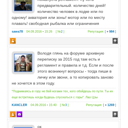
предварительный. количество дней!
количество человек в лодке или по
одному! акватория или зоны! мотор или по месту
плавать! свободная рыбалка или ограничения
sawa78
04.09.2016 • 15:26 [ №
2
]
Репутация:
[
+ 984
]
Володя глянь на форуме архивную
переписку за 2015 год там есть и
регламент и правила и т.д. Если и после
этого возникнут вопросы - тогда пиши в
личку или звони, а то копировать заново
не хочется в этом году.
"Поднимаясь в гору не бей ногами тех, кого обойдешь по пути. Ты их
еще встретишь когда будешь спускаться с горы". Лао Цзы
KANCLER
04.09.2016 • 15:40 [ №
3
]
Репутация:
[
+ 1269
]
ок