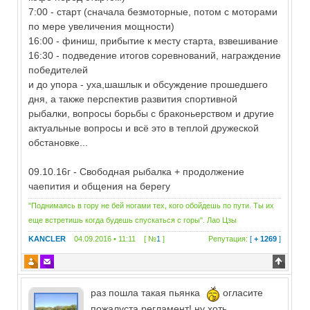
7:00 - старт (сначала безмоторные, потом с моторами
по мере увеличения мощности)
16:00 - финиш, прибытие к месту старта, взвешивание
16:30 - подведение итогов соревнований, награждение
победителей
и до упора - уха,шашлык и обсуждение прошедшего
дня, а также перспектив развития спортивной
рыбалки, вопросы борьбы с браконьерством и другие
актуальные вопросы и всё это в теплой дружеской
обстановке...
09.10.16г - Свободная рыбалка + продолжение
чаепития и общения на берегу
"Поднимаясь в гору не бей ногами тех, кого обойдешь по пути. Ты их
еще встретишь когда будешь спускаться с горы". Лао Цзы
KANCLER
04.09.2016 • 11:11 [ №
1
]
Репутация:
[
+ 1269
]
раз пошла такая пьянка
огласите
пожалуста регламент! ну хоть