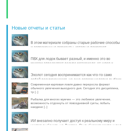
Новые отчеты и статьи
В этом материале собраны старые рабочие способы
и современные варианты, которые помогают
продлить жизнь уло [..]
ПВХ для лодок бывает разный, и именно это во
многом определяет ресурс материала: от швов и
стойкости к исти [..]
Эхолот сегодня воспринимается как что-то само
собой разумеющееся, но еще совсем недавно рыбаки
обходились б [..]
Современная карповая ловля давно переросла формат
обычного увлечения выходного дня. Сегодня это дисциплина,
тр [..]
Рыбалка для многих мужчин — это любимое увлечение,
возможность отдохнуть от повседневной суеты, побыть
наедине [..]
ИИ внезапно получает доступ к реальному миру и
учится рыбачить на Днепре. Он выбирает место и вид
рыбы, про [..]