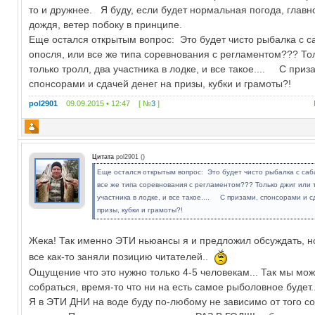
то и дружнее. Я буду, если будет нормальная погода, главн
дождя, ветер побоку в принципе.
Еще остался открытым вопрос: Это будет чисто рыбалка с 
опосля, или все же типа соревнования с регламентом??? То
только тролл, два участника в лодке, и все такое.... С приз
спонсорами и сдачей денег на призы, кубки и грамоты?!
pol2901
09.09.2015 • 12:47 [ №
3
]
Цитата
pol2901
(
)
Еще остался открытым вопрос: Это будет чисто рыбалка с саб
все же типа соревнования с регламентом??? Только джиг или 
участника в лодке, и все такое.... С призами, спонсорами и 
призы, кубки и грамоты?!
Жека! Так именно ЭТИ ньюансы я и предложил обсуждать, н
все как-то заняли позицию читателей..
Ощущение что это нужно только 4-5 человекам... Так мы мож
собраться, время-то что ни на есть самое рыболовное будет..
Я в ЭТИ ДНИ на воде буду по-любому не зависимо от того с