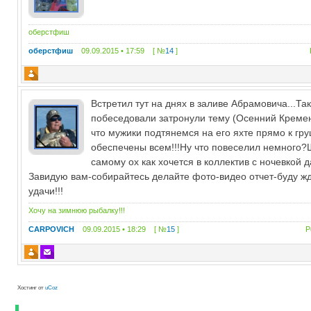
оберстфиш
оберстфиш
09.09.2015 • 17:59 [ №
14
]
Встретил тут на днях в заливе Абрамовича...Та
побеседовали затронули тему (Осенний Кремен
что мужики подтянемся на его яхте прямо к гру
обеспечены всем!!!Ну что повеселил немного?
самому ох как хочется в коллектив с ночевкой да
Завидую вам-собирайтесь делайте фото-видео отчет-буду жд
удачи!!!
Хочу на зимнюю рыбалку!!!
CARPOVICH
09.09.2015 • 18:29 [ №
15
]
Р
Хостинг от
uCoz