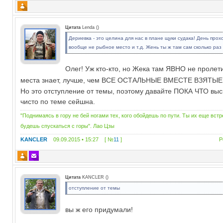
Цитата
Lenda
(
)
Дериевка - это целина для нас в плане щуки судака! День прох
вообще не рыбное место и т.д. Жень ты ж там сам сколько раз
Олег! Уж кто-кто, но Жека там ЯВНО не пролети
места знает, лучше, чем ВСЕ ОСТАЛЬНЫЕ ВМЕСТЕ ВЗЯТЫ
Но это отступление от темы, поэтому давайте ПОКА ЧТО выс
чисто по теме сейшна.
"Поднимаясь в гору не бей ногами тех, кого обойдешь по пути. Ты их еще вст
будешь спускаться с горы". Лао Цзы
KANCLER
09.09.2015 • 15:27 [ №
11
]
Р
Цитата
KANCLER
(
)
отступление от темы
вы ж его придумали!