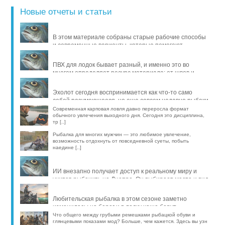
Новые отчеты и статьи
В этом материале собраны старые рабочие способы
и современные варианты, которые помогают
продлить жизнь уло [..]
ПВХ для лодок бывает разный, и именно это во
многом определяет ресурс материала: от швов и
стойкости к исти [..]
Эхолот сегодня воспринимается как что-то само
собой разумеющееся, но еще совсем недавно рыбаки
обходились б [..]
Современная карповая ловля давно переросла формат
обычного увлечения выходного дня. Сегодня это дисциплина,
тр [..]
Рыбалка для многих мужчин — это любимое увлечение,
возможность отдохнуть от повседневной суеты, побыть
наедине [..]
ИИ внезапно получает доступ к реальному миру и
учится рыбачить на Днепре. Он выбирает место и вид
рыбы, про [..]
Любительская рыбалка в этом сезоне заметно
изменилась: на берег и в лодку чаще берут
компактные эхолоты, об [..]
Что общего между грубыми ремешками рыбацкой обуви и
глянцевыми показами мод? Больше, чем кажется. Здесь вы узн