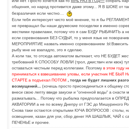
или нет. Просто хочется как-то
хоть РАЗ В ГОД!!!!
собрать нар
общения, но народ противится даже этому... Я В ШОКЕ от та
безразличия если честно....
Если тебя интересует чисто моё мнение, то я бы РЕГЛАМЕН
не превращал бы наши дружеские посиделки в именно соре
жесткими правилами, потому что я сам БУДУ РЫБАЧИТЬ а не
если соревнования БЕЗ СУДЬИ, то у меня язык не поворачи
МЕРОПРИЯТИЕ назвать именно соревнованием :bl:Взвесить
рыбу мне не взападло, это я сделаю.
А коли так, то отсюда автоматом вытекает, что НЕ БУДЕТ жес
требований К СПОСОБУ ЛОВЛИ (трол, джиг,твич или квок) ту
оставаться честным перед коллегами. Поэтому
в этом году н
приниматься к взвешиванию уловы, если участник НЕ БЫЛ
СТАРТЕ а подъехал ПОТОМ
, тогда не будет лишних разг
возмущений...
(хочешь просто присоединиться к общему сто
внеси свою лепту ввиде закуски и "огненной воды" а снасти 
разматывать... Потому что рыбалка предполагается в ОП
АКВАТОРИИ а не по всему Днепру от ГЭС до Мишуриного Рог
Снова таки остаются открытыми КУЧА ВОПРОСОВ : столы, н
освещение, казан для ухи, сбор денег НА ШАШЛЫК, ЧАЙ с с
ПЕЧЕНЬЕ и прочее.