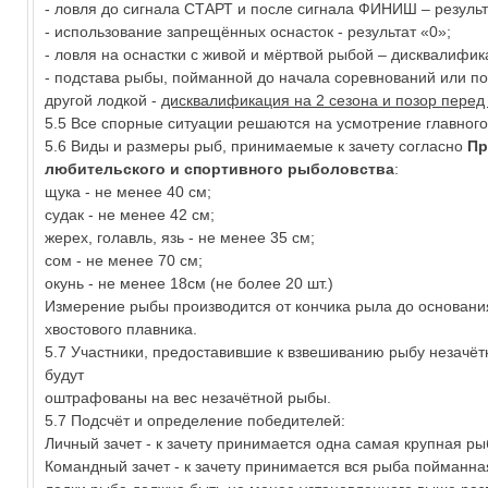
- ловля до сигнала СТАРТ и после сигнала ФИНИШ – результ
- использование запрещённых оснасток - результат «0»;
- ловля на оснастки с живой и мёртвой рыбой – дисквалифик
- подстава рыбы, пойманной до начала соревнований или п
другой лодкой -
дисквалификация на 2 сезона и позор перед
5.5 Все спорные ситуации решаются на усмотрение главного
5.6 Виды и размеры рыб, принимаемые к зачету согласно
Пр
любительского и спортивного рыболовства
:
щука - не менее 40 см;
судак - не менее 42 см;
жерех, голавль, язь - не менее 35 см;
сом - не менее 70 см;
окунь - не менее 18см (не более 20 шт.)
Измерение рыбы производится от кончика рыла до основани
хвостового плавника.
5.7 Участники, предоставившие к взвешиванию рыбу незачёт
будут
оштрафованы на вес незачётной рыбы.
5.7 Подсчёт и определение победителей:
Личный зачет - к зачету принимается одна самая крупная ры
Командный зачет - к зачету принимается вся рыба пойманна