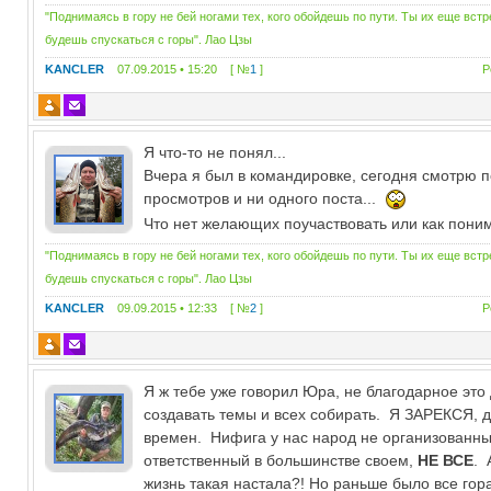
"Поднимаясь в гору не бей ногами тех, кого обойдешь по пути. Ты их еще вст
будешь спускаться с горы". Лао Цзы
KANCLER
07.09.2015 • 15:20 [ №
1
]
Р
Я что-то не понял...
Вчера я был в командировке, сегодня смотрю п
просмотров и ни одного поста...
Что нет желающих поучаствовать или как пон
"Поднимаясь в гору не бей ногами тех, кого обойдешь по пути. Ты их еще вст
будешь спускаться с горы". Лао Цзы
KANCLER
09.09.2015 • 12:33 [ №
2
]
Р
Я ж тебе уже говорил Юра, не благодарное это
создавать темы и всех собирать. Я ЗАРЕКСЯ, 
времен. Нифига у нас народ не организованны
ответственный в большинстве своем,
НЕ ВСЕ
. 
жизнь такая настала?! Но раньше было все гор