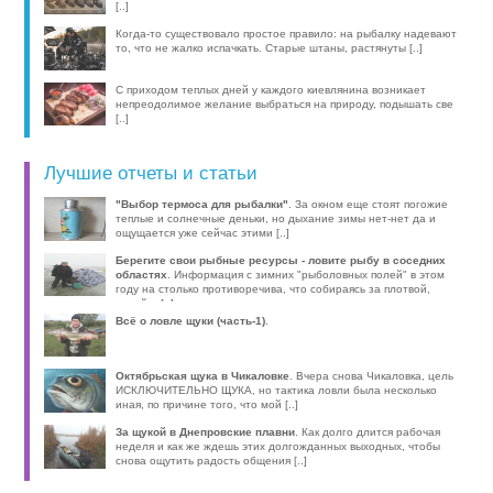
[..]
Когда-то существовало простое правило: на рыбалку надевают
то, что не жалко испачкать. Старые штаны, растянуты [..]
С приходом теплых дней у каждого киевлянина возникает
непреодолимое желание выбраться на природу, подышать све
[..]
Лучшие отчеты и статьи
"Выбор термоса для рыбалки"
. За окном еще стоят погожие
теплые и солнечные деньки, но дыхание зимы нет-нет да и
ощущается уже сейчас этими [..]
Берегите свои рыбные ресурсы - ловите рыбу в соседних
областях
. Информация с зимних "рыболовных полей" в этом
году на столько противоречива, что собираясь за плотвой,
волей-н [..]
Всё о ловле щуки (часть-1)
.
Октябрьская щука в Чикаловке
. Вчера снова Чикаловка, цель
ИСКЛЮЧИТЕЛЬНО ЩУКА, но тактика ловли была несколько
иная, по причине того, что мой [..]
За щукой в Днепровские плавни
. Как долго длится рабочая
неделя и как же ждешь этих долгожданных выходных, чтобы
снова ощутить радость общения [..]