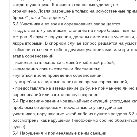
каждого участника. Количество запасных удилищ не
ограничено. Ловля разрешена только на искусственные прим
бросок" ,так и "на дорожку".
5.3 Участникам во время соревнования запрещается:
- подплывать к участникам, стоящим на якоре ближе, чем на
метров. В случае нарушения, должны сместиться участники,
якорь вторыми. В спорном случае вопрос решается на усмот
- обмениваться чем либо с другими участниками, или зрите
этапа соревнований
- использовать оснастки с живой и мёртвой рыбой;
- намеренно ловить отвесным блеснением;
- купаться в зоне проведения соревнований;
- употреблять спиртные напитки во время соревнований;
- предоставлять на взвешивание рыбу, не пойманную лично 
соревнований или заготовленную заранее.
5.4 При возникновении чрезвычайных ситуаций (погодные ка
проблемы со здоровьем, несчастные случаи) действия
участников, нарушающие какой либо из пунктов раздела 5.3 
рассмотрены как нарушения (необходимо срочно обратиться
судье).
5.4 Нарушения и применяемые к ним санкции: