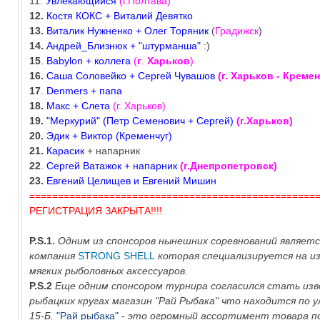
11.
Увлекающийся
(г.Полтава)
12.
Костя КОКС + Виталий Девятко
13.
Виталик Нужненко + Олег Торяник
(
Градижск
)
14.
Андрей_Близнюк + "штурманша"
:)
15
.
Babylon + коллега
(
г
.
Харьков
)
16.
Саша Соловейко + Сергей Чувашов
(г. Харьков - Кремен
17
.
Denmers + папа
18.
Макс + Слета
(г. Харьков)
19.
"Меркурий" (Петр Семенович + Сергей)
(г.Харьков)
20.
Эдик + Виктор
(Кременчуг)
21.
Карасик
+ напарник
22
.
Сергей Ватажок + напарник
(г.Днепропетровск)
23.
Евгений Целищев и Евгений Мишин
==================================================
РЕГИСТРАЦИЯ ЗАКРЫТА!!!!
P.S.1.
Одним из спонсоров нынешних соревнований являетс
компания
STRONG SHELL
которая специализируется на и
мягких рыболовных аксессуаров.
P.S.2
Еще одним спонсором турнира согласился стать из
рыбацких кругах магазин "Рай Рыбака" что находится по у
15-Б.
"Рай рыбака"
- это огромный ассортимент товара 