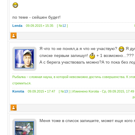
по теме - сейшен будет!
Lenda
09.09.2015 • 15:35 [ №
12
]
Я что то не понял,а я что не участвую?
Я ду
списке первым запишут!
+ 1 возможно...???
А с берега участвовать можно?А то пока без л
Рыбалка – сложная наука, в которой невозможно достичь совершенства. К эт
стремиться.
Korotia
09.09.2015 • 17:47 [ №
13
] | Изменено
Korotia
-
Ср, 09.09.2015, 17:49
Р
Меня тоже в список запишите, может еще кого по