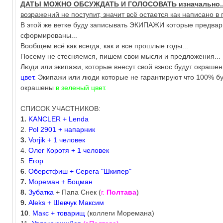
ДАТЫ МОЖНО ОБСУЖДАТЬ И ГОЛОСОВАТЬ изначально..
возражений не поступит, значит всё остается как написано в п
В этой же ветке буду записывать ЭКИПАЖИ которые предва
сформированы...
Вообщем всё как всегда, как и все прошлые годы...
Посему не стесняемся, пишем свои мысли и предложения...
Люди или экипажи, которые внесут свой взнос будут окраше
цвет.
Экипажи или люди которые не гарантируют что 100% бу
окрашены
в зеленый цвет.
СПИСОК УЧАСТНИКОВ:
1.
KANCLER
+ Lenda
2.
Pol 2901 + напарник
3.
Vorjik + 1 человек
4.
Олег Коротя + 1 человек
5.
Егор
6
.
Оберстфиш + Серега "Шкипер"
7.
Мореман + Боцман
8.
Зубатка
+ Папа Снек (
г.
Полтава
)
9.
Aleks + Шевчук Максим
10
.
Макс + товарищ
(коллеги Моремана)