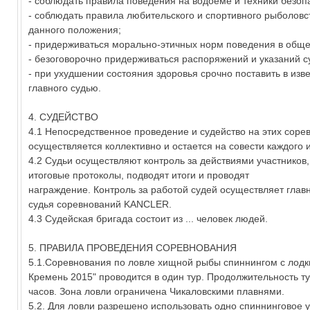
- соблюдать правила поведения на водоеме и техники безоп
- соблюдать правила любительского и спортивного рыболовст
данного положения;
- придерживаться морально-этичных норм поведения в обще
- безоговорочно придерживаться распоряжений и указаний с
- при ухудшении состояния здоровья срочно поставить в изв
главного судью.
4. СУДЕЙСТВО
4.1 Непосредственное проведение и судейство на этих соре
осуществляется коллективно и остается на совести каждого и
4.2 Судьи осуществляют контроль за действиями участников,
итоговые протоколы, подводят итоги и проводят
награждение. Контроль за работой судей осуществляет глав
судья соревнований KANCLER.
4.3 Судейская бригада состоит из ... человек людей.
5. ПРАВИЛА ПРОВЕДЕНИЯ СОРЕВНОВАНИЯ
5.1.Соревнования по ловле хищной рыбы спиннингом с лодк
Кремень 2015" проводится в один тур. Продолжительность ту
часов. Зона ловли ограничена Чикаловскими плавнями.
5.2. Для ловли разрешено использовать одно спиннинговое 