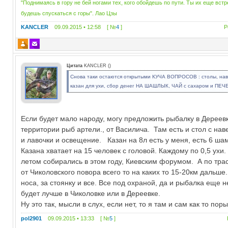
"Поднимаясь в гору не бей ногами тех, кого обойдешь по пути. Ты их еще вст
будешь спускаться с горы". Лао Цзы
KANCLER
09.09.2015 • 12:58 [ №
4
]
Р
Цитата
KANCLER
(
)
Снова таки остаются открытыми КУЧА ВОПРОСОВ : столы, нав
казан для ухи, сбор денег НА ШАШЛЫК, ЧАЙ с сахаром и ПЕЧ
Если будет мало народу, могу предложить рыбалку в Дереевк
территории рыб артели., от Василича. Там есть и стол с н
и лавочки и освещение. Казан на 8л есть у меня, есть 6 ша
Казана хватает на 15 человек с головой. Каждому по 0,5 ух
летом собирались в этом году, Киевским форумом. А по тра
от Чиколовского повора всего то на каких то 15-20км дальше.
носа, за стоянку и все. Все под охраной, да и рыбалка еще н
будет лучше в Чиколовке или в Дереевке.
Ну это так, мысли в слух, если нет, то я там и сам как то порыб
pol2901
09.09.2015 • 13:33 [ №
5
]