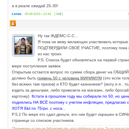
а в реале ожидай 25-30!
Lenda
09.09.2015 • 13:44 [ №
6
]
Ну так ЖДЕМС-С-С...
Я пока не вижу желающих участвовать которые
ПОДТВЕРДИЛИ СВОЁ УЧАСТИЕ, поэтому пока 
из нас троих.
P.S. Список будет обновляться на первой стра
мере поступления заявок.
Открытым остается вопрос по сумме сбора денег на ОБЩИ
должно быть
гривень 50 с человека МИНИМУМ
(это если тол
без всяких там призов) и КТО будет казначеем? (могу и я , то
ездить за деньгами, либо привозите на магазин, либо бросай
карточку).
Кстати в прошлом году мы собирали по 50, но цены
поднялись НА ВСЁ поэтому с учетом инфляции, предлагаю 
ХОТЯ БЫ по 75грн. с носа...
P.S.2 По мере кто сдал деньги, его ник будет окрашен в СИН
странице со списком участников.
"Поднимаясь в гору не бей ногами тех, кого обойдешь по пути. Ты их еще вст