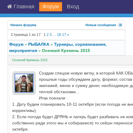
Главная
Форум
Вход
Начало форума
Новые сообщения
·
Страница
1
из
17
1
2
3
…
16
17
»
Форум
»
РЫБАЛКА
»
Турниры, соревнования,
мероприятия
»
Осенний Кремень 2015
Осенний Кремень 2015
Создам спецом новую ветку, в которой КАК ОБ
прошлые годы обсуждаем дату, формат, состав 
экипажей, меню и сумму денег, необходимую д
теплой обстановки...
Итак поехали :
1. Дату будем планировать 10-11 октября (если погода не вн
коррективы)
2. Если погода будет ДРЯНЬ и лагерь будет разбивать не ко
собственно ради этого мы и собираемся) то сейшн переноси
октября.