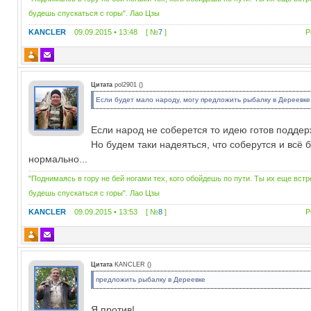
будешь спускаться с горы". Лао Цзы
KANCLER
09.09.2015 • 13:48 [ №
7
]
Р
Цитата
pol2901
(
)
Если будет мало народу, могу предложить рыбалку в Дереевке
Если народ не соберется то идею готов поддерж
Но будем таки надеяться, что соберутся и всё 
нормально...
"Поднимаясь в гору не бей ногами тех, кого обойдешь по пути. Ты их еще вст
будешь спускаться с горы". Лао Цзы
KANCLER
09.09.2015 • 13:53 [ №
8
]
Р
Цитата
KANCLER
(
)
предложить рыбалку в Дереевке
Я против!