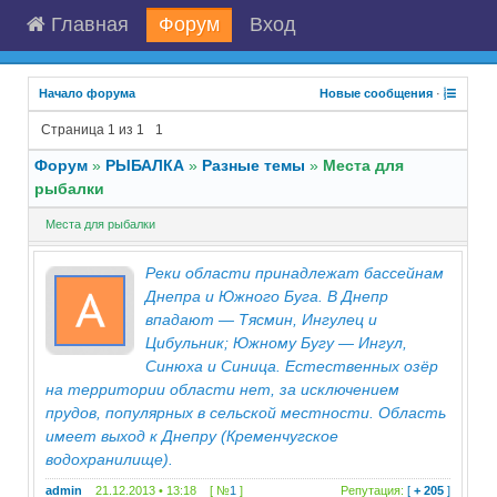
Главная
Форум
Вход
Начало форума
Новые сообщения
·
Страница
1
из
1
1
Форум
»
РЫБАЛКА
»
Разные темы
»
Места для
рыбалки
Места для рыбалки
Реки области принадлежат бассейнам
Днепра и Южного Буга. В Днепр
впадают — Тясмин, Ингулец и
Цибульник; Южному Бугу — Ингул,
Синюха и Синица. Естественных озёр
на территории области нет, за исключением
прудов, популярных в сельской местности. Область
имеет выход к Днепру (Кременчугское
водохранилище).
admin
21.12.2013 • 13:18 [ №
1
]
Репутация:
[
+ 205
]