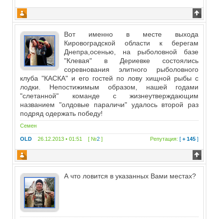
Вот именно в месте выхода
Кировоградской области к берегам
Днепра,осенью, на рыболовной базе
"Клевая" в Дериевке состоялись
соревнования элитного рыболовного
клуба "КАСКА" и его гостей по лову хищной рыбы с
лодки. Непостижимым образом, нашей годами
"слетанной" команде с жизнеутверждающим
названием "олдовые параличи" удалось второй раз
подряд одержать победу!
Семен
OLD
26.12.2013 • 01:51 [ №
2
]
Репутация:
[
+ 145
]
А что ловится в указанных Вами местах?