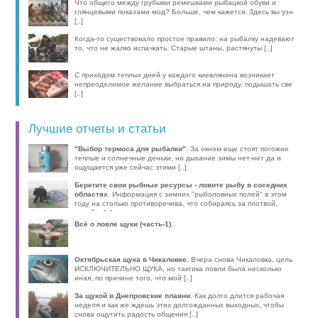
компактные эхолоты, об [..]
Что общего между грубыми ремешками рыбацкой обуви и
глянцевыми показами мод? Больше, чем кажется. Здесь вы узн
[..]
Когда-то существовало простое правило: на рыбалку надевают
то, что не жалко испачкать. Старые штаны, растянуты [..]
С приходом теплых дней у каждого киевлянина возникает
непреодолимое желание выбраться на природу, подышать све
[..]
Лучшие отчеты и статьи
"Выбор термоса для рыбалки"
. За окном еще стоят погожие
теплые и солнечные деньки, но дыхание зимы нет-нет да и
ощущается уже сейчас этими [..]
Берегите свои рыбные ресурсы - ловите рыбу в соседних
областях
. Информация с зимних "рыболовных полей" в этом
году на столько противоречива, что собираясь за плотвой,
волей-н [..]
Всё о ловле щуки (часть-1)
.
Октябрьская щука в Чикаловке
. Вчера снова Чикаловка, цель
ИСКЛЮЧИТЕЛЬНО ЩУКА, но тактика ловли была несколько
иная, по причине того, что мой [..]
За щукой в Днепровские плавни
. Как долго длится рабочая
неделя и как же ждешь этих долгожданных выходных, чтобы
снова ощутить радость общения [..]