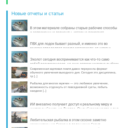
Новые отчеты и статьи
В этом материале собраны старые рабочие способы
и современные варианты, которые помогают
продлить жизнь уло [..]
ПВХ для лодок бывает разный, и именно это во
многом определяет ресурс материала: от швов и
стойкости к исти [..]
Эхолот сегодня воспринимается как что-то само
собой разумеющееся, но еще совсем недавно рыбаки
обходились б [..]
Современная карповая ловля давно переросла формат
обычного увлечения выходного дня. Сегодня это дисциплина,
тр [..]
Рыбалка для многих мужчин — это любимое увлечение,
возможность отдохнуть от повседневной суеты, побыть
наедине [..]
ИИ внезапно получает доступ к реальному миру и
учится рыбачить на Днепре. Он выбирает место и вид
рыбы, про [..]
Любительская рыбалка в этом сезоне заметно
изменилась: на берег и в лодку чаще берут