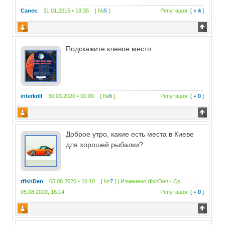
Санек
31.01.2015 • 18:35 [ №
5
]
Репутация:
[
+ 4
]
Подскажите клевое место
interkrill
30.03.2020 • 00:00 [ №
6
]
Репутация:
[
+ 0
]
Доброе утро, какие есть места в Киеве
для хорошей рыбалки?
rfishDen
05.08.2020 • 10:10 [ №
7
] | Изменено
rfishDen
-
Ср,
05.08.2020, 16:14
Репутация:
[
+ 0
]