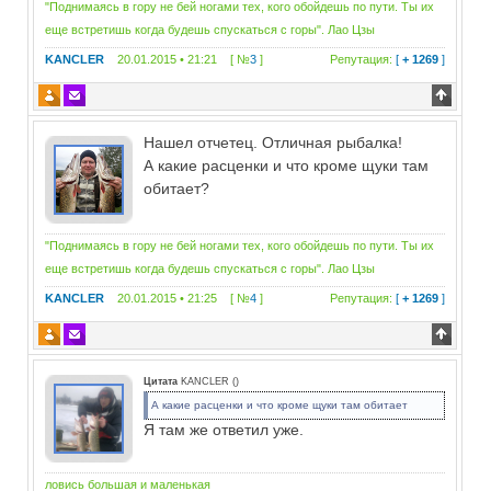
"Поднимаясь в гору не бей ногами тех, кого обойдешь по пути. Ты их
еще встретишь когда будешь спускаться с горы". Лао Цзы
KANCLER
20.01.2015 • 21:21 [ №
3
]
Репутация:
[
+ 1269
]
Нашел отчетец. Отличная рыбалка!
А какие расценки и что кроме щуки там
обитает?
"Поднимаясь в гору не бей ногами тех, кого обойдешь по пути. Ты их
еще встретишь когда будешь спускаться с горы". Лао Цзы
KANCLER
20.01.2015 • 21:25 [ №
4
]
Репутация:
[
+ 1269
]
Цитата
KANCLER
(
)
А какие расценки и что кроме щуки там обитает
Я там же ответил уже.
ловись большая и маленькая