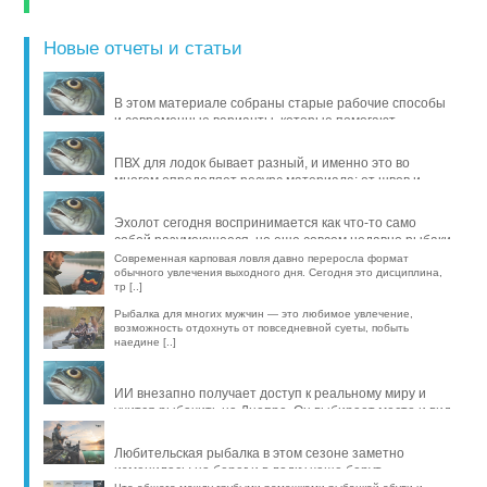
Новые отчеты и статьи
В этом материале собраны старые рабочие способы
и современные варианты, которые помогают
продлить жизнь уло [..]
ПВХ для лодок бывает разный, и именно это во
многом определяет ресурс материала: от швов и
стойкости к исти [..]
Эхолот сегодня воспринимается как что-то само
собой разумеющееся, но еще совсем недавно рыбаки
обходились б [..]
Современная карповая ловля давно переросла формат
обычного увлечения выходного дня. Сегодня это дисциплина,
тр [..]
Рыбалка для многих мужчин — это любимое увлечение,
возможность отдохнуть от повседневной суеты, побыть
наедине [..]
ИИ внезапно получает доступ к реальному миру и
учится рыбачить на Днепре. Он выбирает место и вид
рыбы, про [..]
Любительская рыбалка в этом сезоне заметно
изменилась: на берег и в лодку чаще берут