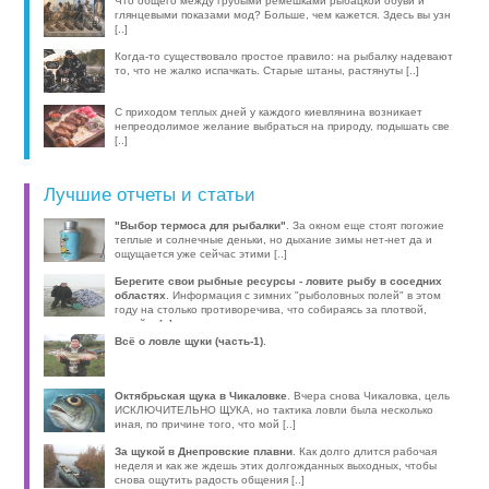
компактные эхолоты, об [..]
Что общего между грубыми ремешками рыбацкой обуви и
глянцевыми показами мод? Больше, чем кажется. Здесь вы узн
[..]
Когда-то существовало простое правило: на рыбалку надевают
то, что не жалко испачкать. Старые штаны, растянуты [..]
С приходом теплых дней у каждого киевлянина возникает
непреодолимое желание выбраться на природу, подышать све
[..]
Лучшие отчеты и статьи
"Выбор термоса для рыбалки"
. За окном еще стоят погожие
теплые и солнечные деньки, но дыхание зимы нет-нет да и
ощущается уже сейчас этими [..]
Берегите свои рыбные ресурсы - ловите рыбу в соседних
областях
. Информация с зимних "рыболовных полей" в этом
году на столько противоречива, что собираясь за плотвой,
волей-н [..]
Всё о ловле щуки (часть-1)
.
Октябрьская щука в Чикаловке
. Вчера снова Чикаловка, цель
ИСКЛЮЧИТЕЛЬНО ЩУКА, но тактика ловли была несколько
иная, по причине того, что мой [..]
За щукой в Днепровские плавни
. Как долго длится рабочая
неделя и как же ждешь этих долгожданных выходных, чтобы
снова ощутить радость общения [..]