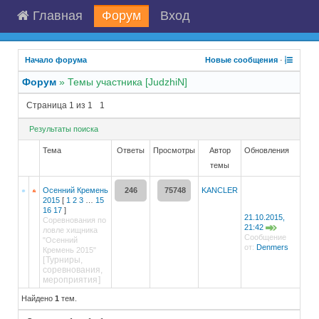
Главная
Форум
Вход
Начало форума
Новые сообщения
·
Форум
»
Темы участника [JudzhiN]
Страница
1
из
1
1
Результаты поиска
Тема
Ответы
Просмотры
Автор
Обновления
темы
Осенний Кремень
246
75748
KANCLER
2015
[
1
2
3
…
15
16
17
]
21.10.2015,
Соревнования по
21:42
ловле хищника
Сообщение
"Осенний
от:
Denmers
Кремень 2015"
[
Турниры,
соревнования,
мероприятия
]
Найдено
1
тем.