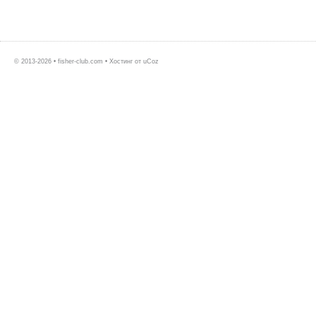
© 2013-2026 • fisher-club.com •
Хостинг от
uCoz