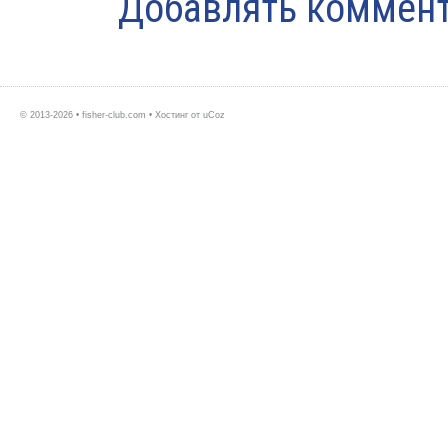
Добавлять коммент
© 2013-2026 • fisher-club.com •
Хостинг от
uCoz