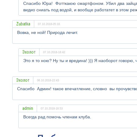
Спасибо Юра! Фотткаюю смартфоном. Убил два зайца. К
видио сниать под водой, и вообще работатет в этом ре
Zubatka
07.10.2018-05:16
Вовка, не ной! Природа лечит.
Эхолот
07.10.2018-18:42
Это я то ною? Ну ты и вредина! ))) Я наоборот говорю, 
Эхолот
06.10.2018-22:43
Спасибо Админ! такое впечатление, словно вы прочувство
admin
07.10.2018-18:53
Всегда рад помочь членам клуба.