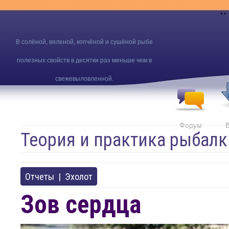
..
В солёной, вяленой, копчёной и сушёной рыбе
полезных свойств в десятки раз меньше чем в
свежевыловленной.
Форум
Теория и практика рыбалк
Отчеты
|
Эхолот
Зов сердца