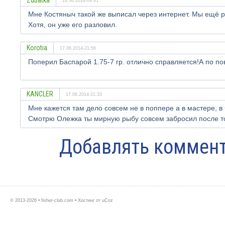
Zubatka
18.06.2014-09:41
Мне Костяныч такой же выписал через интернет. Мы ещё рж
Хотя, он уже его разловил.
Korotia
17.06.2014-21:56
Поперил Баспарой 1.75-7 гр. отлично справляется!А по пов
KANCLER
17.06.2014-21:33
Мне кажется там дело совсем не в поппере а в мастере, в 
Смотрю Олежка ты мирную рыбу совсем забросил после тог
Добавлять коммент
© 2013-2026 • fisher-club.com •
Хостинг от
uCoz