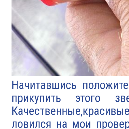
Начитавшись положите
прикупить этого зв
Качественные,красивые
ловился на мои провер