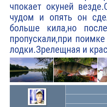
чпокает окуней везде
чудом и опять он сде
больше кила,но посл
пропускали,при поимке
лодки.Зрелещная и крас