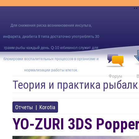
..
Для снижения риска возникновения инсульта,
инфаркта, диабета II типа достаточно употреблять 30
грамм рыбы каждый день. Q-10 юбикинол служит для
блокировки воспалительных процессов в организме и
нормализации работы клеток.
Форум
В
Теория и практика рыбалк
Отчеты
|
Korotia
YO-ZURI 3DS Popper