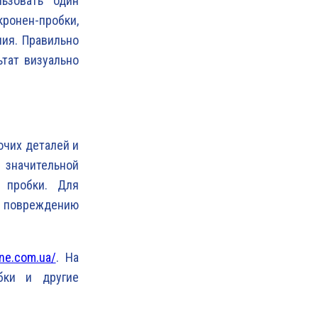
ьзовать один
онен-пробки,
ия. Правильно
тат визуально
очих деталей и
значительной
 пробки. Для
к повреждению
ne.com.ua/
. На
бки и другие