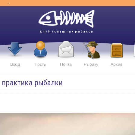
..
к л у б у с п е ш н ы х р ы б а к о в
Вход
Гость
Почта
Рыбаку
Архив
и практика рыбалки