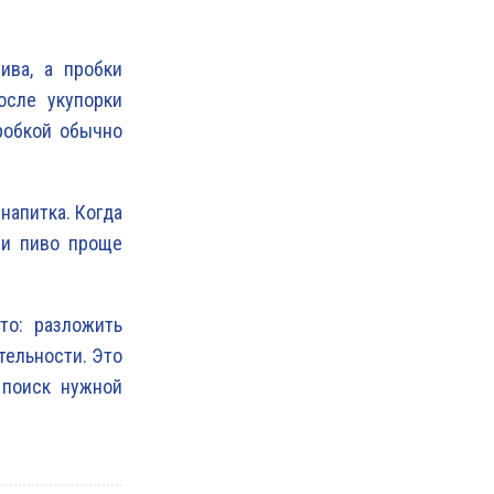
ива, а пробки
осле укупорки
робкой обычно
напитка. Когда
ли пиво проще
то: разложить
тельности. Это
 поиск нужной