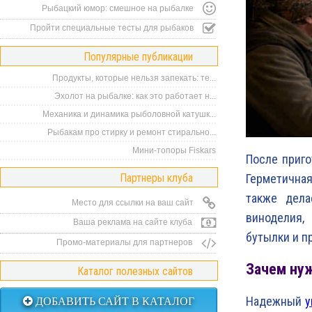
Рыбацкий юмор: смешное на рыбалке
Пройти специальные тесты для рыбаков
Популярные публикации
Продукты, которые нельзя запекать: те...
Эхолот на рыбалке: как это работает н...
Механика и динамика рыболовной катушк...
Рыбакам про стирку и ремонт стирально...
Мини-топоры Fiskars
После приго
Партнеры клуба
Герметичная
также дела
Место для ссылки на ваш сайт
виноделия,
Ваша реклама на сайте клуба
бутылки и п
Промо-материалы для партнеров
Зачем ну
Каталог полезных сайтов
Надежный
у
ДОБАВИТЬ САЙТ В КАТАЛОГ