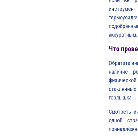
Если вы ра
инструмен
термоусадоч
подобранный
аккуратным.
Что прове
Обратите вн
наличие ре
физической
стеклянных
горлышка.
Смотреть и
одной стра
принадлежно