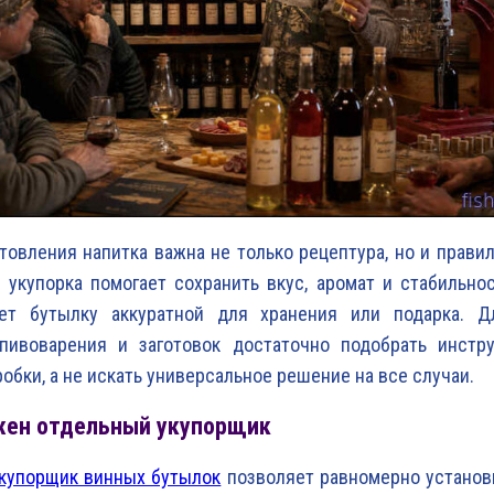
товления напитка важна не только рецептура, но и правил
 укупорка помогает сохранить вкус, аромат и стабильнос
ет бутылку аккуратной для хранения или подарка. 
 пивоварения и заготовок достаточно подобрать инстр
робки, а не искать универсальное решение на все случаи.
жен отдельный укупорщик
купорщик винных бутылок
позволяет равномерно установи