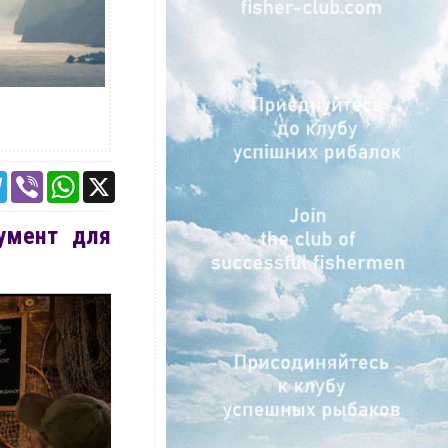
ebook
Telegram
Viber
WhatsApp
X
умент для