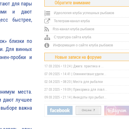
Обратите внимание
отают для пары
ными и дают
Идеология клуба успешных рыбаков
цесс быстрее,
Телеграм-канал клуба
Rss-канал клуба рыбаков
Структура сайта клуба
ок» близки по
Информация о сайте клуба рыбаков
ки. Для винных
онен-пробки и
Новые записи на форуме
17.03.2026 • 13:24 |
Джига: практика и ...
07.09.2025 • 14:41 |
Спиннинговые удили...
02.04.2025 • 08:20 |
Места для рыбалки
27.03.2025 • 19:09 |
Прикормка для ловл...
нимум места.
09.03.2025 • 21:14 |
Анекдоты про рыбал...
и дают лучшее
 выборе важна
OnLine:
7