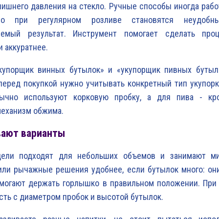
лишнего давления на стекло. Ручные способы иногда раб
но при регулярном розливе становятся неудоб
уемый результат. Инструмент помогает сделать про
и аккуратнее.
купорщик винных бутылок» и «укупорщик пивных бутыл
перед покупкой нужно учитывать конкретный тип укупор
ычно используют корковую пробку, а для пива - кр
механизм обжима.
вают варианты
ели подходят для небольших объемов и занимают ми
или рычажные решения удобнее, если бутылок много: он
омогают держать горлышко в правильном положении. При
ть с диаметром пробок и высотой бутылок.