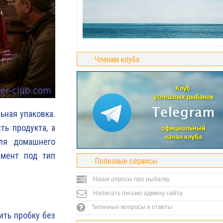
Членам клуба
ьная упаковка.
ть продукта, а
Для домашнего
умент под тип
Полезные сервисы
Наши опросы про рыбалку
Написать письмо админу сайта
Типичные вопросы и ответы
ть пробку без