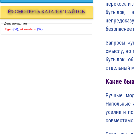
перекоса и 
СМОТРЕТЬ КАТАЛОГ САЙТОВ
бутылок, 
непредсказ
День рождения
безопаснее 
Tiger
(64)
,
leksaveleon
(39)
Запросы «у
смыслу, но 
бутылок об
отдельный 
Какие бы
Ручные мод
Напольные 
усилие и п
совместимос