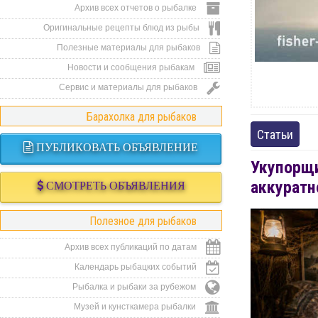
Архив всех отчетов о рыбалке
Оригинальные рецепты блюд из рыбы
Полезные материалы для рыбаков
Новости и сообщения рыбакам
Сервис и материалы для рыбаков
Барахолка для рыбаков
Статьи
ПУБЛИКОВАТЬ ОБЪЯВЛЕНИЕ
Укупорщ
аккуратн
СМОТРЕТЬ ОБЪЯВЛЕНИЯ
Полезное для рыбаков
Архив всех публикаций по датам
Календарь рыбацких событий
Рыбалка и рыбаки за рубежом
Музей и кунсткамера рыбалки