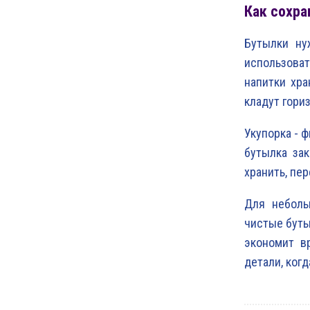
Как сохра
Бутылки ну
использова
напитки хр
кладут гори
Укупорка - 
бутылка за
хранить, пер
Для неболь
чистые буты
экономит в
детали, когд