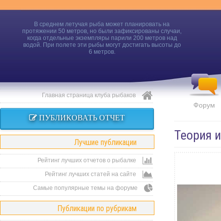
В среднем летучая рыба может планировать на
протяжении 50 метров, но были зафиксированы случаи,
когда отдельные экземпляры парили 200 метров над
водой. При полете эти рыбы могут достигать высоты до
6 метров.
Главная страница клуба рыбаков
Форум
ПУБЛИКОВАТЬ ОТЧЕТ
Теория 
Лучшие публикации
Рейтинг лучших отчетов о рыбалке
Рейтинг лучших статей на сайте
Самые популярные темы на форуме
Публикации по рубрикам