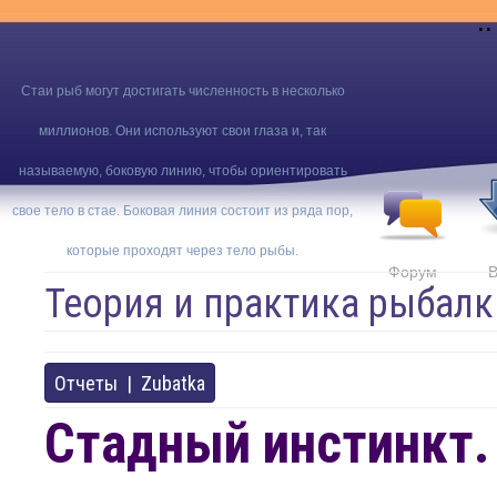
..
Стаи рыб могут достигать численность в несколько
миллионов. Они используют свои глаза и, так
называемую, боковую линию, чтобы ориентировать
свое тело в стае. Боковая линия состоит из ряда пор,
которые проходят через тело рыбы.
Форум
В
Теория и практика рыбалк
Отчеты
|
Zubatka
Стадный инстинкт.