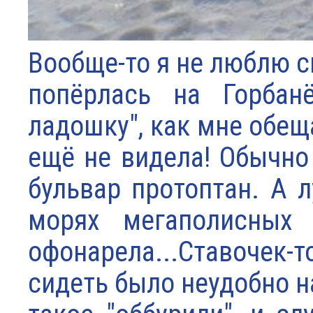
Вообще-то я не люблю си
попёрлась на Горбан
ладошку", как мне обещ
ещё не видела! Обычно
бульвар протоптан. А 
морях мегаполисных
офонарела...Ставочек-т
сидеть было неудобно н