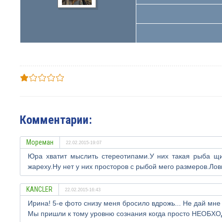
Комментарии:
Мореман
22.02.2015-19:07
Юра хватит мыслить стереотипами.У них такая рыба щит
жареху.Ну нет у них просторов с рыбой мего размеров.Лов
KANCLER
22.02.2015-16:43
Ирина! 5-е фото снизу меня бросило вдрожь... Не дай мне 
Мы пришли к тому уровню сознания когда просто НЕОБХОД