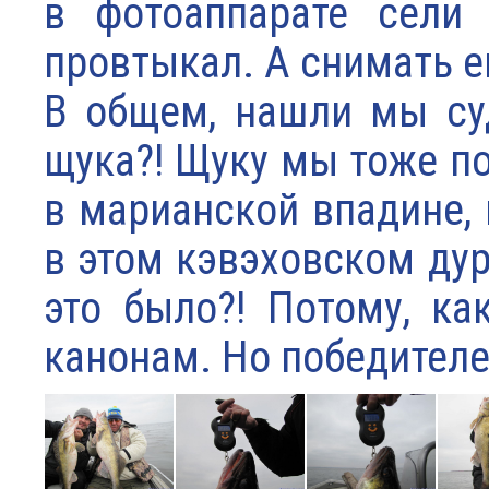
в фотоаппарате сели 
провтыкал. А снимать ещ
В общем, нашли мы суд
щука?! Щуку мы тоже по
в марианской впадине,
в этом кэвэховском дурд
это было?! Потому, к
канонам. Но победителе