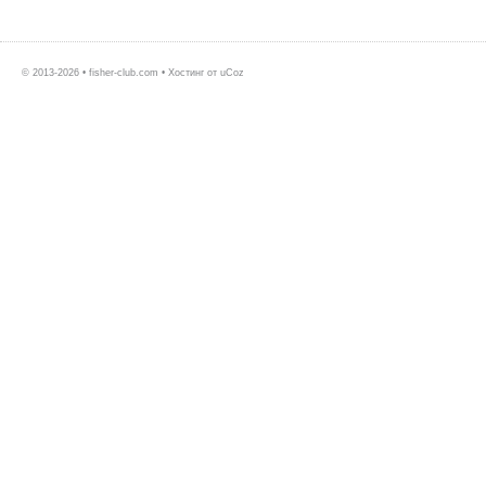
© 2013-2026 • fisher-club.com •
Хостинг от
uCoz