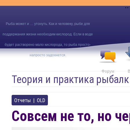
..
Рыба может и … утонуть. Как и человеку, рыбе для
поддержания жизни необходим кислород. Если в воде
будет растворено мало кислорода, то рыба просто-
напросто задохнется.
Форум
В
Теория и практика рыбалк
Отчеты
|
OLD
Совсем не то, но ч