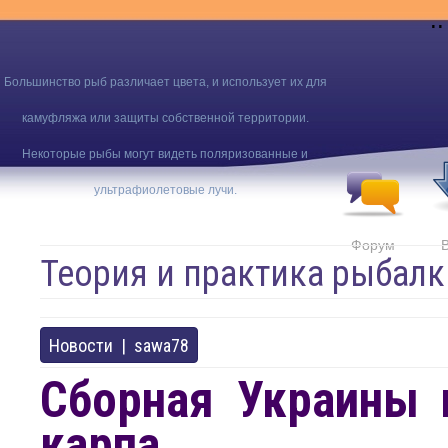
..
Большинство рыб различает цвета, и использует их для
камуфляжа или защиты собственной территории.
Некоторые рыбы могут видеть поляризованные и
ультрафиолетовые лучи.
Форум
Теория и практика рыбалк
Новости
|
sawa78
Сборная Украины 
карпа