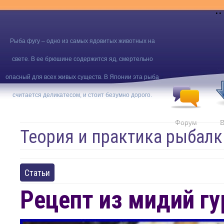
..
Рыба фугу – одно из самых ядовитых животных на
свете. В ее брюшине содержится яд, смертельно
опасный для всех живых существ. В Японии эта рыба
считается деликатесом, и стоит безумно дорого.
Форум
В
Теория и практика рыбалк
Статьи
Рецепт из мидий г