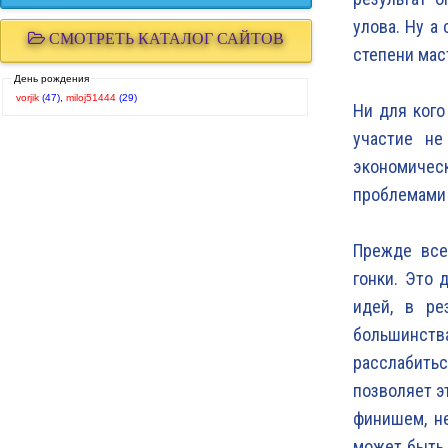
улова. Ну а
СМОТРЕТЬ КАТАЛОГ САЙТОВ
степени мас
День рождения
vorjik
(47)
,
miloj51444
(29)
Ни для кого
участие не
экономичес
проблемами 
Прежде все
гонки. Это 
идей, в ре
большинств
расслабить
позволяет э
финишем, не
может быть 