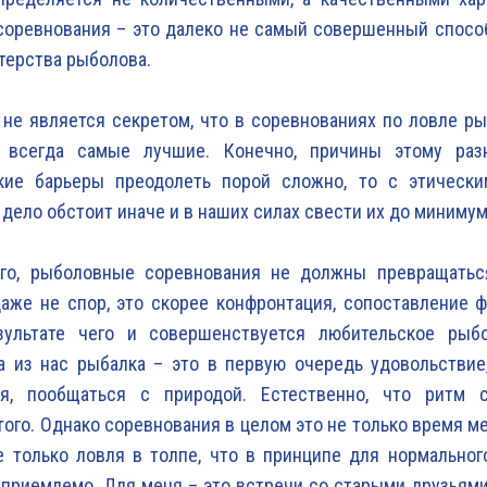
 соревнования – это далеко не самый совершенный спос
терства рыболова.
 не является секретом, что в соревнованиях по ловле 
 всегда самые лучшие. Конечно, причины этому раз
кие барьеры преодолеть порой сложно, то с этическ
дело обстоит иначе и в наших силах свести их до минимум
го, рыболовные соревнования не должны превращать
даже не спор, это скорее конфронтация, сопоставление ф
зультате чего и совершенствуется любительское рыб
а из нас рыбалка – это в первую очередь удовольствие
ся, пообщаться с природой. Естественно, что ритм 
того. Однако соревнования в целом это не только время м
 только ловля в толпе, что в принципе для нормальног
приемлемо. Для меня – это встречи со старыми друзьями