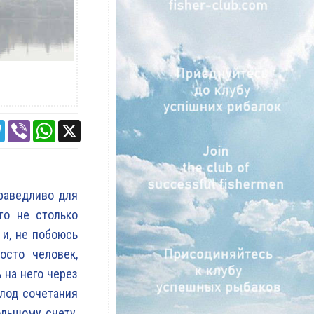
ebook
Telegram
Viber
WhatsApp
X
раведливо для
то не столько
 и, не побоюсь
осто человек,
 на него через
лод сочетания
ольшому счету,