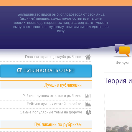
Большинство видов рыб, оплодотворяют свои яйца
(икринки) внешне: самка мечет сотни или тысячи
мелких, неоплодотворенных яиц, а самец в этот момент
выпускает свою сперму в воду, тем самым оплодотворяя
икру.
Главная страница клуба рыбаков
Форум
ПУБЛИКОВАТЬ ОТЧЕТ
Теория 
Лучшие публикации
Рейтинг лучших отчетов о рыбалке
Рейтинг лучших статей на сайте
Самые популярные темы на форуме
Публикации по рубрикам