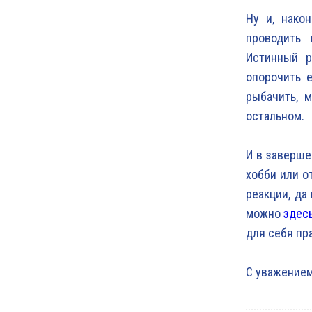
Ну и, нако
проводить
Истинный р
опорочить е
рыбачить, 
остальном.
И в заверше
хобби или о
реакции, да
можно
здес
для себя пр
С уважением