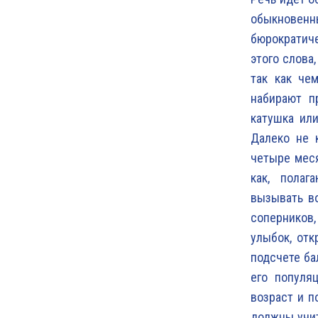
обыкновен
бюрократиче
этого слова
так как че
набирают п
катушка ил
Далеко не 
четыре меся
как, полаг
вызывать во
соперников,
улыбок, отк
подсчете ба
его популя
возраст и п
должны учит