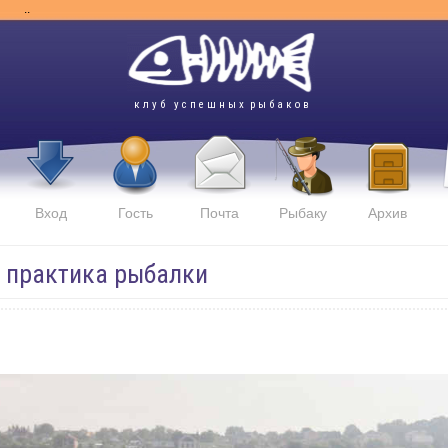
..
к л у б у с п е ш н ы х р ы б а к о в
Вход
Гость
Почта
Рыбаку
Архив
и практика рыбалки