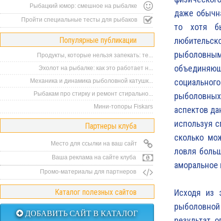
Рыбацкий юмор: смешное на рыбалке
даже обычна
Пройти специальные тесты для рыбаков
то хотя б
Популярные публикации
любительско
рыболовным.
Продукты, которые нельзя запекать: те...
объединяюще
Эхолот на рыбалке: как это работает н...
социальног
Механика и динамика рыболовной катушк...
Рыбакам про стирку и ремонт стирально...
рыболовных
Мини-топоры Fiskars
аспектов да
используя с
Партнеры клуба
сколько мож
Место для ссылки на ваш сайт
ловля боль
Ваша реклама на сайте клуба
аморальное 
Промо-материалы для партнеров
Каталог полезных сайтов
Исходя из 
рыболовной 
ДОБАВИТЬ САЙТ В КАТАЛОГ
результат 