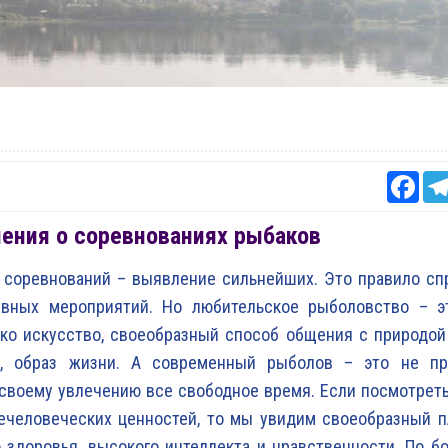
Fac
ения о соревнованиях рыбаков
 соревнований – выявление сильнейших. Это правило сп
ивных мероприятий. Но любительское рыболовство – э
ько искусство, своеобразный способ общения с природой
а, образ жизни. А современный рыболов – это не пр
воему увлечению все свободное время. Если посмотреть
ечеловеческих ценностей, то мы увидим своеобразный п
 здоровья, высокого интеллекта и нравственности. По б