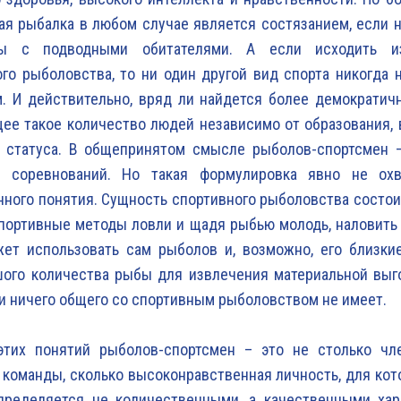
я рыбалка в любом случае является состязанием, если н
ы с подводными обитателями. А если исходить и
го рыболовства, то ни один другой вид спорта никогда 
 И действительно, вряд ли найдется более демократичн
е такое количество людей независимо от образования, в
о статуса. В общепринятом смысле рыболов-спортсмен –
 соревнований. Но такая формулировка явно не охв
нного понятия. Сущность спортивного рыболовства состоит
портивные методы ловли и щадя рыбью молодь, наловить
ет использовать сам рыболов и, возможно, его близкие
шого количества рыбы для извлечения материальной выг
и ничего общего со спортивным рыболовством не имеет.
этих понятий рыболов-спортсмен – это не столько чл
команды, сколько высоконравственная личность, для ко
определяется не количественными, а качественными хар