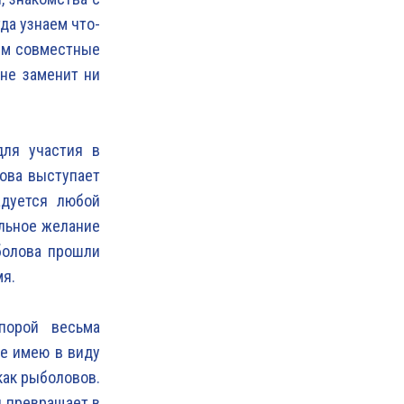
да узнаем что-
ем совместные
 не заменит ни
для участия в
лова выступает
адуется любой
альное желание
болова прошли
мя.
порой весьма
не имею в виду
как рыболовов.
и превращает в