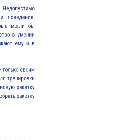
. Недопустимо
и поведения.
орые могли бы
ство в умении
ажают ему и в
е только своим
для тренировки
нисную ракетку
обрать ракетку