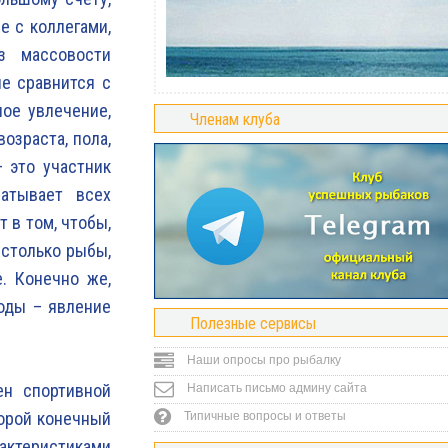
е с коллегами,
з массовости
не сравнится с
ое увлечение,
Членам клуба
озраста, пола,
 это участник
атывает всех
 в том, чтобы,
 столько рыбы,
. Конечно же,
оды – явление
Полезные сервисы
Наши опросы про рыбалку
ен спортивной
Написать письмо админу сайта
торой конечный
Типичные вопросы и ответы
актеристиками