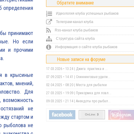
Обратите внимание
об определения
Идеология клуба успешных рыбаков
Телеграм-канал клуба
Rss-канал клуба рыбаков
рыбы принимают
Структура сайта клуба
ные. Но если
Информация о сайте клуба рыбаков
ими и прочими
а.
Новые записи на форуме
17.03.2026 • 13:24 |
Джига: практика и ...
ся в крысиные
07.09.2025 • 14:41 |
Спиннинговые удили...
актов, мнений,
02.04.2025 • 08:20 |
Места для рыбалки
оловство. Для
27.03.2025 • 19:09 |
Прикормка для ловл...
, возможность
09.03.2025 • 21:14 |
Анекдоты про рыбал...
состязаний не
OnLine:
3
ежду стартом и
о рыболова не
, знакомства с