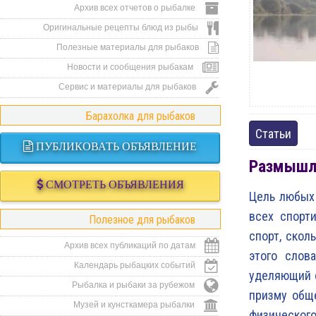
Архив всех отчетов о рыбалке
Оригинальные рецепты блюд из рыбы
Полезные материалы для рыбаков
Новости и сообщения рыбакам
Сервис и материалы для рыбаков
Барахолка для рыбаков
Статьи
ПУБЛИКОВАТЬ ОБЪЯВЛЕНИЕ
Размышл
СМОТРЕТЬ ОБЪЯВЛЕНИЯ
Цель любых
всех спорт
Полезное для рыбаков
спорт, скол
Архив всех публикаций по датам
этого слов
Календарь рыбацких событий
уделяющий с
Рыбалка и рыбаки за рубежом
призму общ
Музей и кунсткамера рыбалки
физического