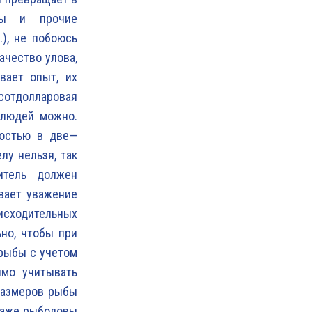
ллы и прочие
.), не побоюсь
ачество улова,
вает опыт, их
сотдолларовая
 людей можно.
мостью в две—
лу нельзя, так
итель должен
ывает уважение
нисходительных
но, чтобы при
 рыбы с учетом
имо учитывать
 размеров рыбы
даже рыболовы