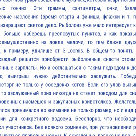
ных гончих. Эти граммы, сантиметры, очки, ба
ские наслоения (время старта и финиша, флажки и т. п
, извращают святое дело. Рыболова уже мало интересует к
м больше наберешь пресловутых пунктов, а как показы
реимущественно на ловле мелочи, то тем ближе двух
и, к примеру, удилище от G-Loomis. В общем-то понять
каждый решится приобрести рыболовные снасти стои
чные зарплаты. Но и соглашаться с таким подходом к де
аю, выигрыш нужно действительно заслужить. Побед
сторг не только у соседских котов. Если его улов выз
 то заслуженный приз никогда не станет поводом для с
ровенных насмешек и закулисных кривотолков. Желатель
ллов принимался во внимание не только размер, но и вид
ции для конкретного водоема. Бесспорно, что необход
ол участников. Без всякого сомнения, при установлении
ываться правовые нормы. К сожалению, далеко не все, 