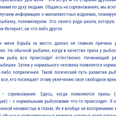
зкими по духу людьми. Общаясь на соревнованиях, мы всег
олучаем информацию о малоизвестных водоемах, планиру
рыбалку, полемизируем. Это своего рода школа, которую
ни Интернет, ни что-либо другое.
я меня борьба за место далеко не главная причина 
ях. На обычной рыбалке, когда в качестве приза у рыбо
им рыба, все происходит естественно. Начинающий р
ыбешке. Затем у нормального человека появляется норм
-либо поприличнее. Такой логический путь развития ры
 все, кто посвящает этому увлечению свое свободное вре
– соревнования. Здесь, когда появляются призы (
ие) – с нормальными рыболовами что-то происходит. Я 
овенной ненавистью в глазах. Их я вообще не воспринимаю 
б обычных уравновешенных мужиках, которых азарт погон