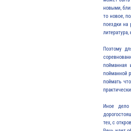
новыми, бли
то новое, п
поездки на 
литература, 
Поэтому дл
соревновани
пойманная 
пойманной р
поймать что
практически
Иное дело 
дорогостоящ
тех, с откр
Речь идет о