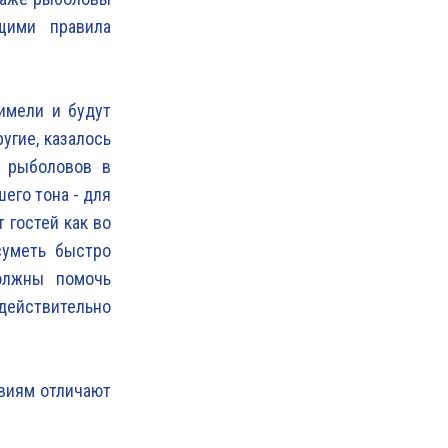
щими правила
имели и будут
угие, казалось
х рыболовов в
шего тона - для
 гостей как во
суметь быстро
олжны помочь
действительно
овиям отличают