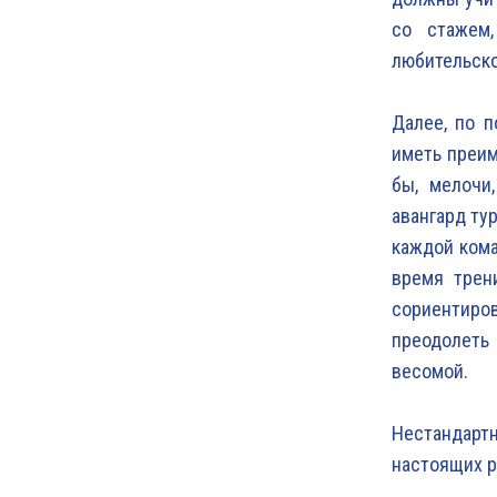
со стажем,
любительско
Далее, по п
иметь преим
бы, мелочи
авангард тур
каждой кома
время трен
сориентиро
преодолеть
весомой.
Нестандартн
настоящих р