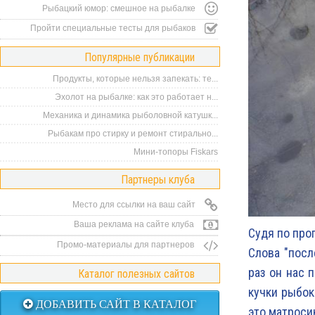
Рыбацкий юмор: смешное на рыбалке
Пройти специальные тесты для рыбаков
Популярные публикации
Продукты, которые нельзя запекать: те...
Эхолот на рыбалке: как это работает н...
Механика и динамика рыболовной катушк...
Рыбакам про стирку и ремонт стирально...
Мини-топоры Fiskars
Партнеры клуба
Место для ссылки на ваш сайт
Ваша реклама на сайте клуба
Судя по про
Промо-материалы для партнеров
Слова "посл
раз он нас 
Каталог полезных сайтов
кучки рыбок
ДОБАВИТЬ САЙТ В КАТАЛОГ
это матроси