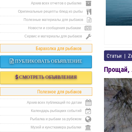
Архив всех отчетов о рыбалке
Оригинальные рецепты блюд из рыбы
Полезные материалы для рыбаков
Новости и сообщения рыбакам
Сервис и материалы для рыбаков
Барахолка для рыбаков
Статьи
|
Z
ПУБЛИКОВАТЬ ОБЪЯВЛЕНИЕ
Прощай, 
СМОТРЕТЬ ОБЪЯВЛЕНИЯ
Полезное для рыбаков
Архив всех публикаций по датам
Календарь рыбацких событий
Рыбалка и рыбаки за рубежом
Музей и кунсткамера рыбалки