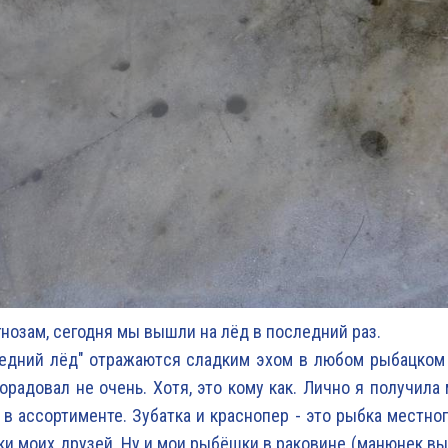
гнозам, сегодня мы вышли на лёд в последний раз.
едний лёд" отражаются сладким эхом в любом рыбацком 
порадовал не очень. Хотя, это кому как. Лично я получила
 в ассортименте. Зубатка и краснопер - это рыбка местного
ки моих друзей. Ну и мои рыбёшки в раковине (манюнек вы