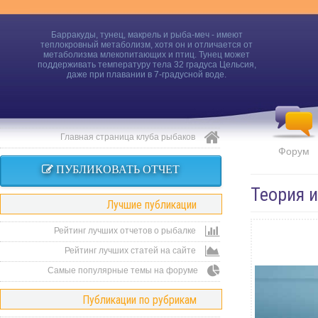
Барракуды, тунец, макрель и рыба-меч - имеют
теплокровный метаболизм, хотя он и отличается от
метаболизма млекопитающих и птиц. Тунец может
поддерживать температуру тела 32 градуса Цельсия,
даже при плавании в 7-градусной воде.
Главная страница клуба рыбаков
Форум
ПУБЛИКОВАТЬ ОТЧЕТ
Теория 
Лучшие публикации
Рейтинг лучших отчетов о рыбалке
Рейтинг лучших статей на сайте
Самые популярные темы на форуме
Публикации по рубрикам