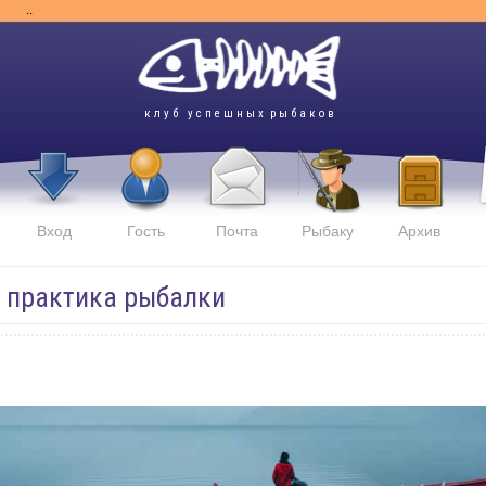
..
к л у б у с п е ш н ы х р ы б а к о в
Вход
Гость
Почта
Рыбаку
Архив
и практика рыбалки