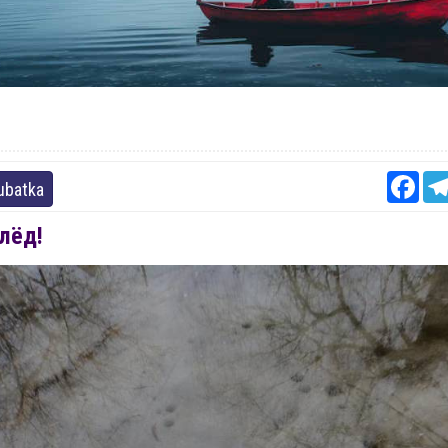
Fac
ubatka
лёд!