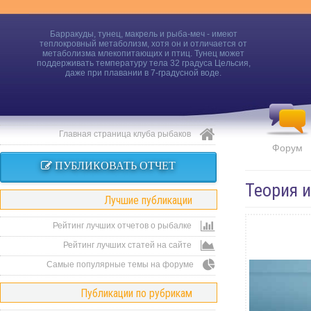
Барракуды, тунец, макрель и рыба-меч - имеют
теплокровный метаболизм, хотя он и отличается от
метаболизма млекопитающих и птиц. Тунец может
поддерживать температуру тела 32 градуса Цельсия,
даже при плавании в 7-градусной воде.
Главная страница клуба рыбаков
Форум
ПУБЛИКОВАТЬ ОТЧЕТ
Теория 
Лучшие публикации
Рейтинг лучших отчетов о рыбалке
Рейтинг лучших статей на сайте
Самые популярные темы на форуме
Публикации по рубрикам