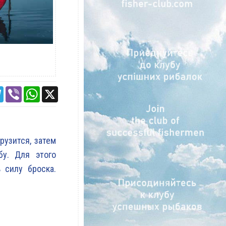
ebook
Telegram
Viber
WhatsApp
X
рузится, затем
бу. Для этого
 силу броска.