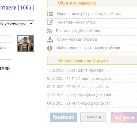
Обратите внимание
трели [ 1666 ]
Идеология клуба успешных рыбаков
Телеграм-канал клуба
Rss-канал клуба рыбаков
Структура сайта клуба
0
о в
Информация о сайте клуба рыбаков
Новые записи на форуме
тели.
17.03.2026 • 13:24 |
Джига: практика и ...
07.09.2025 • 14:41 |
Спиннинговые удили...
02.04.2025 • 08:20 |
Места для рыбалки
27.03.2025 • 19:09 |
Прикормка для ловл...
09.03.2025 • 21:14 |
Анекдоты про рыбал...
OnLine:
4