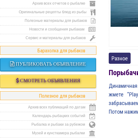
Архив всех отчетов о рыбалке
Оригинальные рецепты блюд из рыбы
Полезные материалы для рыбаков
Новости и сообщения рыбакам
Сервис и материалы для рыбаков
Барахолка для рыбаков
Разное
ПУБЛИКОВАТЬ ОБЪЯВЛЕНИЕ
Порыбачи
СМОТРЕТЬ ОБЪЯВЛЕНИЯ
Динамичная 
жмете "Pla
Полезное для рыбаков
забрасывае
Архив всех публикаций по датам
Потом нажим
Календарь рыбацких событий
Рыбалка и рыбаки за рубежом
Музей и кунсткамера рыбалки