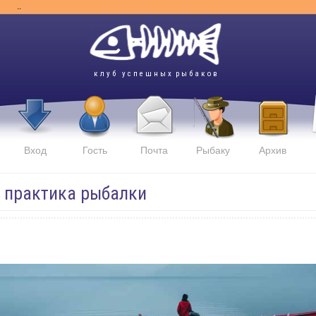
..
к л у б у с п е ш н ы х р ы б а к о в
Вход
Гость
Почта
Рыбаку
Архив
и практика рыбалки