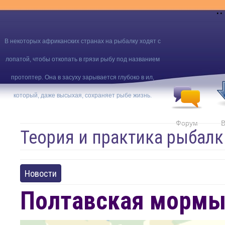
..
В некоторых африканских странах на рыбалку ходят с
лопатой, чтобы откопать в грязи рыбу под названием
протоптер. Она в засуху зарывается глубоко в ил,
который, даже высыхая, сохраняет рыбе жизнь.
Форум
В
Теория и практика рыбалк
Новости
Полтавская мормы