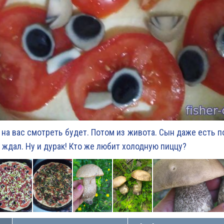
 на вас смотреть будет. Потом из живота. Сын даже есть п
а ждал. Ну и дурак! Кто же любит холодную пиццу?