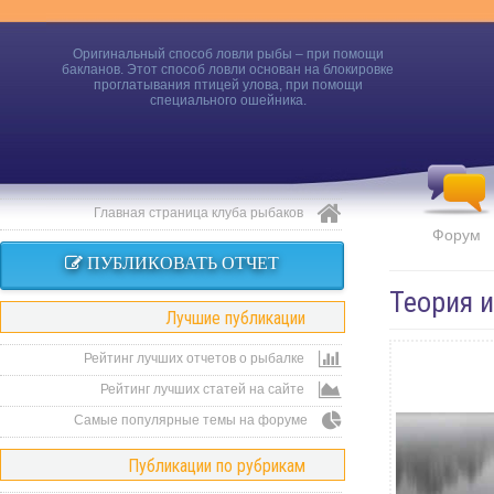
Оригинальный способ ловли рыбы – при помощи
бакланов. Этот способ ловли основан на блокировке
проглатывания птицей улова, при помощи
специального ошейника.
Главная страница клуба рыбаков
Форум
ПУБЛИКОВАТЬ ОТЧЕТ
Теория 
Лучшие публикации
Рейтинг лучших отчетов о рыбалке
Рейтинг лучших статей на сайте
Самые популярные темы на форуме
Публикации по рубрикам