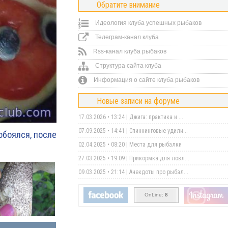
Обратите внимание
Идеология клуба успешных рыбаков
Телеграм-канал клуба
Rss-канал клуба рыбаков
Структура сайта клуба
Информация о сайте клуба рыбаков
Новые записи на форуме
17.03.2026 • 13:24 |
Джига: практика и ...
07.09.2025 • 14:41 |
Спиннинговые удили...
обоялся, после
02.04.2025 • 08:20 |
Места для рыбалки
27.03.2025 • 19:09 |
Прикормка для ловл...
09.03.2025 • 21:14 |
Анекдоты про рыбал...
OnLine:
8