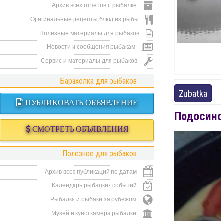
Архив всех отчетов о рыбалке
Оригинальные рецепты блюд из рыбы
Полезные материалы для рыбаков
Новости и сообщения рыбакам
Сервис и материалы для рыбаков
Барахолка для рыбаков
Zubatka
ПУБЛИКОВАТЬ ОБЪЯВЛЕНИЕ
Подосино
СМОТРЕТЬ ОБЪЯВЛЕНИЯ
Полезное для рыбаков
Архив всех публикаций по датам
Календарь рыбацких событий
Рыбалка и рыбаки за рубежом
Музей и кунсткамера рыбалки