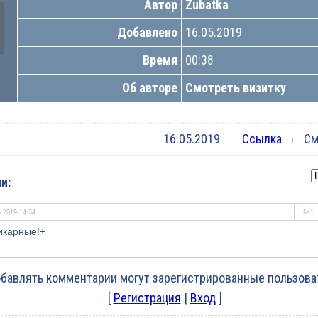
Автор
Zubatka
Добавлено
16.05.2019
Время
00:38
Об авторе
Смотреть визитку
16.05.2019
Ссылка
Смо
и:
5.2019-14:34
№1
икарные!+
бавлять комментарии могут зарегистрированные пользова
[
Регистрация
|
Вход
]