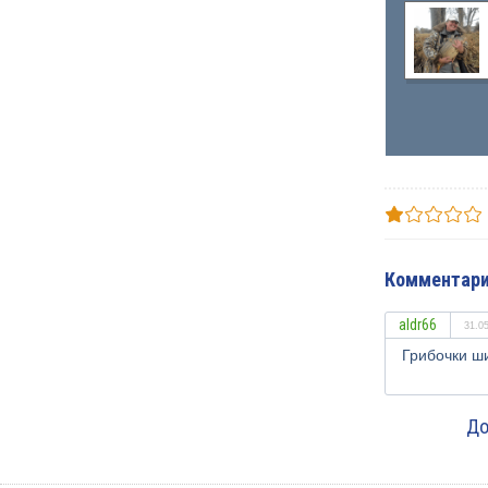
Комментари
aldr66
31.0
Грибочки ш
До