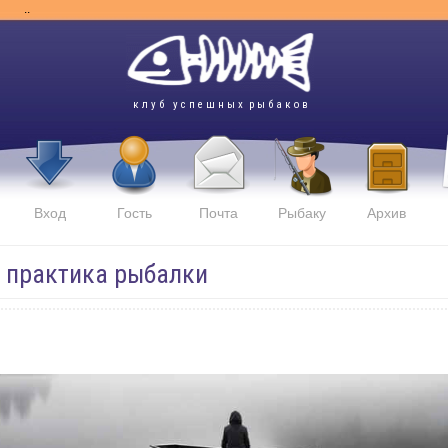
..
к л у б у с п е ш н ы х р ы б а к о в
Вход
Гость
Почта
Рыбаку
Архив
и практика рыбалки