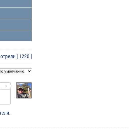
трели [ 1220 ]
0
тели.