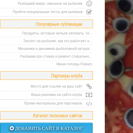
Рыбацкий юмор: смешное на рыбалке
Пройти специальные тесты для рыбаков
Популярные публикации
Продукты, которые нельзя запекать: те...
Эхолот на рыбалке: как это работает н...
Механика и динамика рыболовной катушк...
Рыбакам про стирку и ремонт стирально...
Мини-топоры Fiskars
Партнеры клуба
Место для ссылки на ваш сайт
Ваша реклама на сайте клуба
Промо-материалы для партнеров
Каталог полезных сайтов
ДОБАВИТЬ САЙТ В КАТАЛОГ