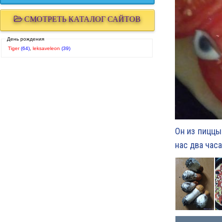
СМОТРЕТЬ КАТАЛОГ САЙТОВ
День рождения
Tiger
(64)
,
leksaveleon
(39)
Он из пиццы
нас два час