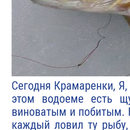
Сегодня Крамаренки, Я, 
этом водоеме есть щу
виноватым и побитым. Н
каждый ловил ту рыбу,