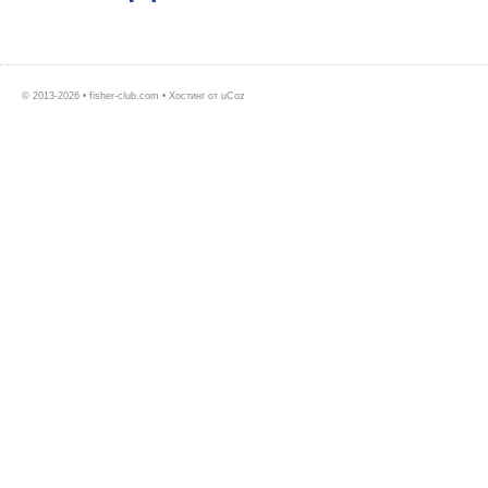
© 2013-2026 • fisher-club.com •
Хостинг от
uCoz