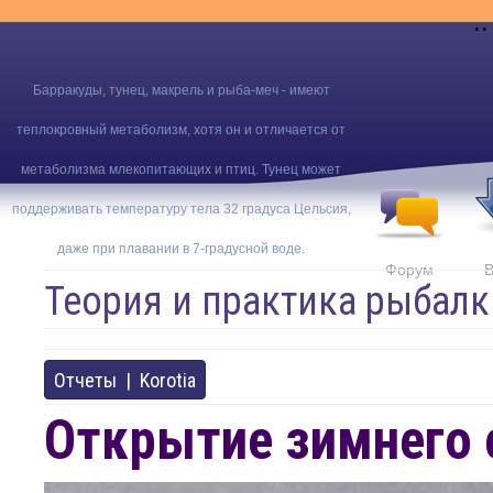
..
Барракуды, тунец, макрель и рыба-меч - имеют
теплокровный метаболизм, хотя он и отличается от
метаболизма млекопитающих и птиц. Тунец может
поддерживать температуру тела 32 градуса Цельсия,
даже при плавании в 7-градусной воде.
Форум
В
Теория и практика рыбалк
Отчеты
|
Korotia
Открытие зимнего 