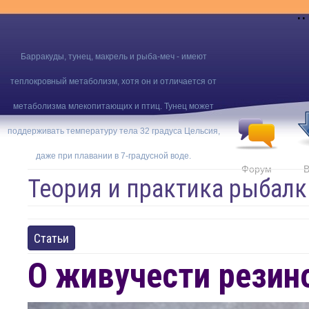
..
Барракуды, тунец, макрель и рыба-меч - имеют
теплокровный метаболизм, хотя он и отличается от
метаболизма млекопитающих и птиц. Тунец может
поддерживать температуру тела 32 градуса Цельсия,
даже при плавании в 7-градусной воде.
Форум
В
Теория и практика рыбалк
Статьи
О живучести резин