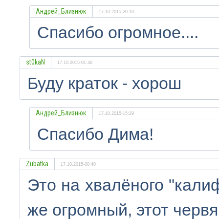
Андрей_Близнюк
17.10.2015-20:10
Спасибо огромное....
st0kaN
17.10.2015-01:46
Буду краток - хорош
Андрей_Близнюк
17.10.2015-15:29
Спасибо Дима!
Zubatka
17.10.2015-00:40
Это на хвалёного "кали
же огромный, этот червя