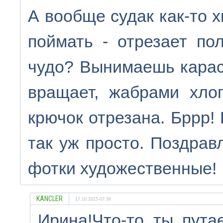
А вообще судак как-то 
поймать - отрезает по
чудо? Вынимаешь караси
вращает, жабрами хлоп
крючок отрезана. Бррр!
так уж просто. Поздрав
фотки художественные!
KANCLER
17.10.2015-07:39
Ирина!Что-то ты пута