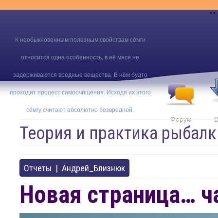
..
К необыкновенным полезным свойствам сёмги
относится одна особенность, в её мясе не
задерживаются вредные вещества. В нём будто
проходит процесс самоочищения. Исходя их этого
сёмгу считают абсолютно безвредной.
Форум
В
Теория и практика рыбалк
Отчеты
|
Андрей_Близнюк
Новая страница… ча