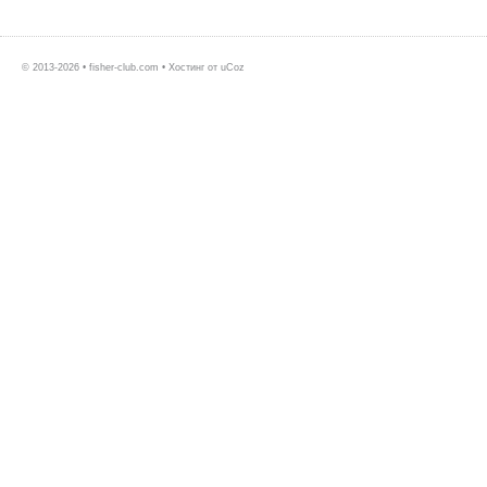
© 2013-2026 • fisher-club.com •
Хостинг от
uCoz