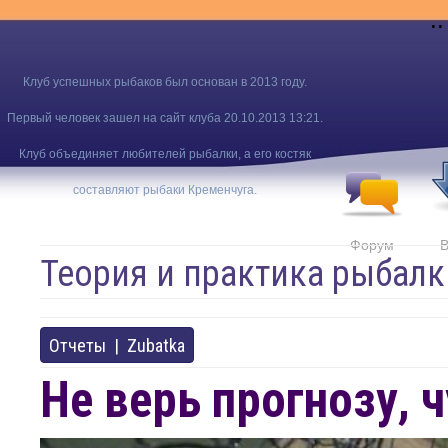
..
Клуб успешных рыбаков был основан в 2013 году.
Первый человек зашел на сайт клуба 20.10.2013 13:21.
Клуб объединяет любителей рыбалки, а его костяк
составляют рыбаки Кременчуга.
Форум
В
Теория и практика рыбалк
Отчеты
|
Zubatka
Не верь прогнозу, ч