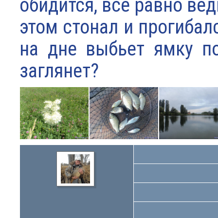
обидится, всё равно вед
этом стонал и прогибалс
на дне выбьет ямку п
заглянет?